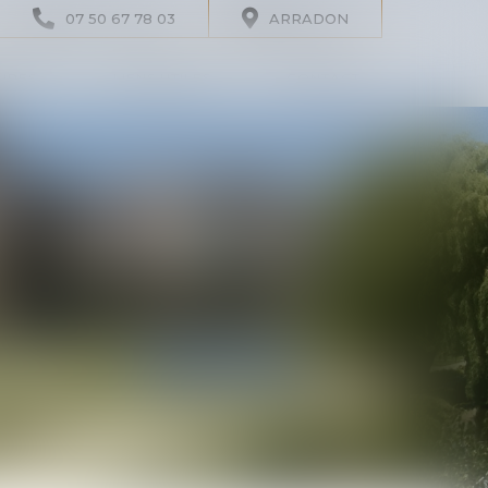
07 50 67 78 03
ARRADON
IRES
LIENS UTILES
CONTACT