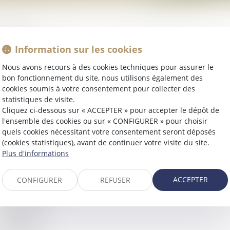
ccueil
résentation
Information sur les cookies
Compétences
Nous avons recours à des cookies techniques pour assurer le
Droit de la famille
bon fonctionnement du site, nous utilisons également des
cookies soumis à votre consentement pour collecter des
Droit des personnes
statistiques de visite.
Séparation des couples non mariés (PACS, concubin
Cliquez ci-dessous sur « ACCEPTER » pour accepter le dépôt de
Droit de visite et d’hébergement
l'ensemble des cookies ou sur « CONFIGURER » pour choisir
quels cookies nécessitant votre consentement seront déposés
Pension alimentaire
(cookies statistiques), avant de continuer votre visite du site.
Succession / Libéralités
Plus d'informations
Recherche et contestation de paternité
Droit de l’enfant
ACCEPTER
CONFIGURER
REFUSER
Droit pénal
ctualités
onoraires