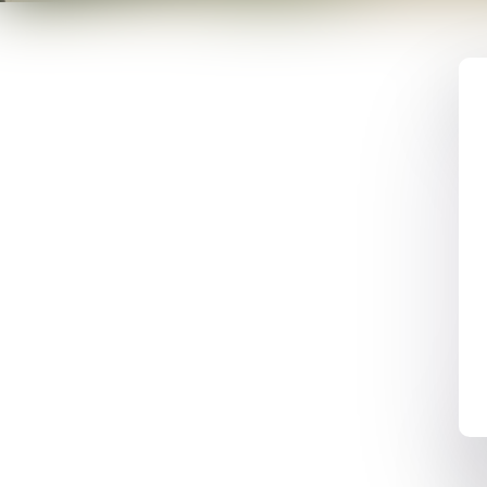
A
P
A
H