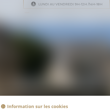
LUNDI AU VENDREDI 9H-12H /14H-18H
COMPÉTENCES
ACTUALITÉS
HONORA
COMPÉTENCES
OMPÉTENCES À VOTRE S
Information sur les cookies