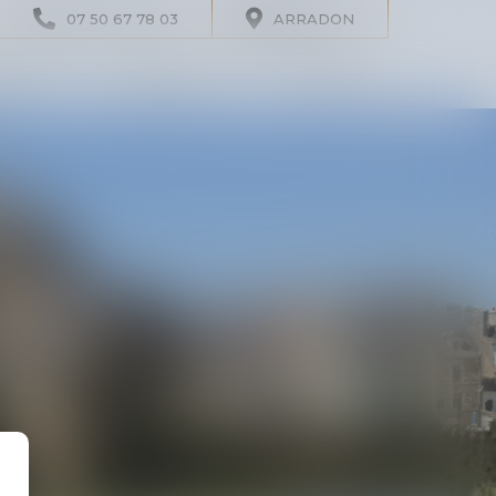
07 50 67 78 03
ARRADON
IRES
LIENS UTILES
CONTACT
ERVICE