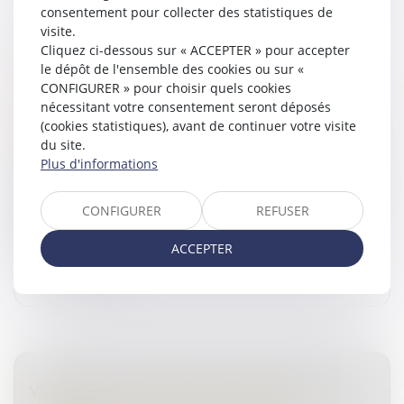
consentement pour collecter des statistiques de
visite.
Cliquez ci-dessous sur « ACCEPTER » pour accepter
DÉCÈS D’UN ASSOCIÉ DE SOCIÉTÉ CIVILE :
le dépôt de l'ensemble des cookies ou sur «
PREUVE DE LA QUALITÉ D'ASSOCIÉ DES
CONFIGURER » pour choisir quels cookies
HÉRITIERS
nécessitant votre consentement seront déposés
Droit de la famille, des personnes et de leur patrimoine
(cookies statistiques), avant de continuer votre visite
/
Patrimoine et succession
du site.
En cas de décès d’un associé de société civile, celle-ci
Plus d'informations
est présumée continuer avec les héritiers de ce
dernier. Il incombe à celui qui prétend le contraire de le
CONFIGURER
REFUSER
justifier par...
ACCEPTER
Lire la suite
VENDRE À SOI-MÊME OU COMMENT