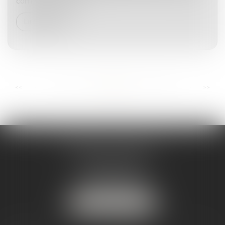
comme tuteur et d...
Lire la suite
...
...
<<
<
12
13
14
15
16
17
18
>
>>
ANDRÉA THOMAS E.I.
2 allée Jules Verne
Immeuble le Sextant
56610 ARRADON
Tél :
07 50 67 78 03
NOUS LOCALISER