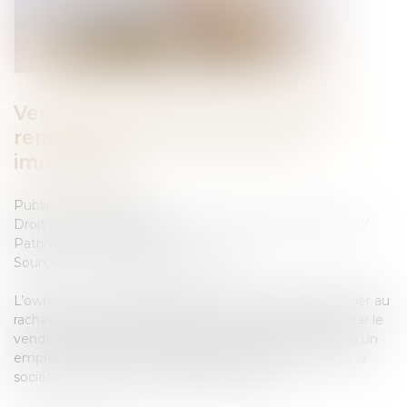
Vendre à soi-même ou comment
rendre liquide un patrimoine
immobilier
Publié le :
19/04/2023
Droit de la famille, des personnes et de leur patrimoine
/
Patrimoine et succession
Source :
formation.lefebvre-dalloz.fr
L’owner buy out immobilier ou OBO consiste à procéder au
rachat d’un actif immobilier par une société détenue par le
vendeur. L’opération est alors financée par le recours à un
emprunt bancaire. Le cédant verse ensuite un loyer à la
société nouvellement propriétaire du bien...