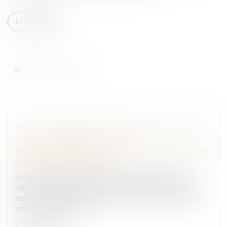
Lire la suite
ACTION EN NULLITÉ D’UNE MODIFICATION
DE CLAUSE BÉNÉFICIAIRE
Droit de la famille, des personnes et de leur patrimoine
/
Patrimoine et succession
Action en nullité d’avenants de modifications de
clauses bénéficiaires : la recherche de circonstances
extérieures ayant entouré la signature des avenants
requise par la Cour de...