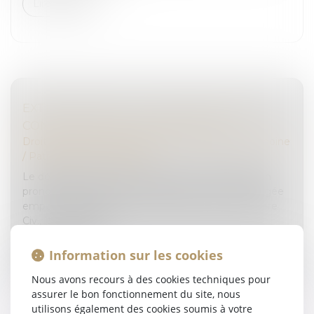
Lire la suite
EXTINCTION DE L'ACTION DE DIVORCE &
CONSÉQUENCES SUCCESSORALES
Droit de la famille, des personnes et de leur patrimoine
/
Patrimoine et succession
Le décès d’un époux survenu avant que la décision
prononçant le divorce ait acquis force de chose jugée
emporte extinction de l’action de divorce (Cass. 1ère
Civ., 15 mars 2023,...
Lire la suite
Information sur les cookies
Nous avons recours à des cookies techniques pour
assurer le bon fonctionnement du site, nous
utilisons également des cookies soumis à votre