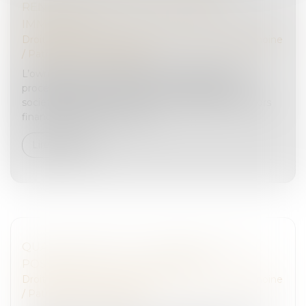
RENDRE LIQUIDE UN PATRIMOINE
IMMOBILIER
Droit de la famille, des personnes et de leur patrimoine
/
Patrimoine et succession
L’owner buy out immobilier ou OBO consiste à
procéder au rachat d’un actif immobilier par une
société détenue par le vendeur. L’opération est alors
financée par le recours à un...
Lire la suite
QUASI-USUFRUIT ET ASSURANCE VIE : LA
POSSIBILITÉ DU TOUT GRATUIT
Droit de la famille, des personnes et de leur patrimoine
/
Patrimoine et succession