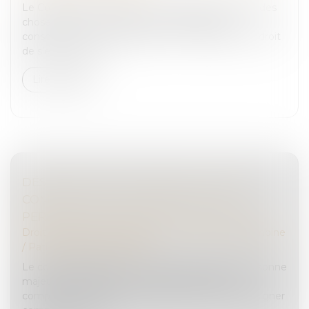
Le Code civil prévoit que, « si l’usufruit comprend des
choses dont on ne peut faire usage sans les
consommer, comme l’argent, (...) l’usufruitier a le droit
de s’en servir, mai...
Lire la suite
DÉSIGNATION D'UN TIERS À LA FAMILLE
COMME TUTEUR AUX BIENS ET À LA
PERSONNE DU MAJEUR : ILLUSTRATION
Droit de la famille, des personnes et de leur patrimoine
/
Patrimoine et succession
Le conflit familial entre le fils et l’époux d’une personne
majeure protégée et la mauvaise gestion des
comptes par ce dernier justifient de ne pas le désigner