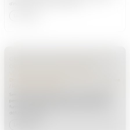
d’indivision avec les autres héritiers...
Lire la suite
OPPOSITION ENTRE HÉRITIERS SUR LES
OBSÈQUES : LE JUGE PRIVILÉGIE LA
VOLONTÉ EXPRIMÉE DU DÉFUNT
Droit de la famille, des personnes et de leur patrimoine
/
Patrimoine et succession
Selon l’article 3 de la loi du 15 novembre 1887, toute
personne capable peut régler les conditions de ses
funérailles. À défaut de dispositions expresses du
défunt, il appartien...
Lire la suite