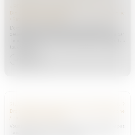
« RÉSIDENCE COMMUNE »
Droit de la famille, des personnes et de leur patrimoine
/
Patrimoine et succession
L’exonération totale de droits de succession dont
peuvent bénéficier certains frères et sœurs portée par
l’article 796-0 ter du CGI est très attractive eu égard au
taux de 35 %...
Lire la suite
SUCCESSION : QU'EST-CE QUE L'INDIVISION ?
Droit de la famille, des personnes et de leur patrimoine
/
Patrimoine et succession
Vous héritez d’une succession mais vous n’en êtes pas
l’unique bénéficiaire ? Vous êtes alors en situation