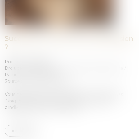
Succession : qu'est-ce que l'indivision
?
Publié le :
21/05/2026
Droit de la famille, des personnes et de leur patrimoine
/
Patrimoine et succession
Source :
www.economie.gouv.fr
Vous héritez d’une succession mais vous n’en êtes pas
l’unique bénéficiaire ? Vous êtes alors en situation
d’indivision avec les autres héritiers...
Lire la suite