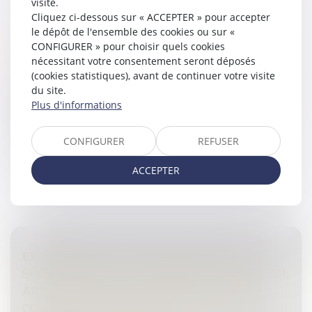
visite.
Cliquez ci-dessous sur « ACCEPTER » pour accepter
FRAIS BANCAIRES LORS D’UNE SUCCESSION
le dépôt de l'ensemble des cookies ou sur «
: SUPPRESSION DES CAS DE GRATUITÉ
CONFIGURER » pour choisir quels cookies
Droit de la famille, des personnes et de leur patrimoine
nécessitant votre consentement seront déposés
/
Patrimoine et succession
(cookies statistiques), avant de continuer votre visite
du site.
Des règles avaient été mises en place en novembre
Plus d'informations
2025 concernant les frais qu’une banque peut vous
réclamer lors de la clôture du compte d’un défunt...
CONFIGURER
REFUSER
Lire la suite
ACCEPTER
EXONÉRATION TOTALE DE DROITS DE
SUCCESSION ENTRE FRÈRES ET SŒURS (CGI,
ART. 796-0 TER) : ATTENTION DE NE PAS
CONFONDRE « DOMICILE COMMUN » ET