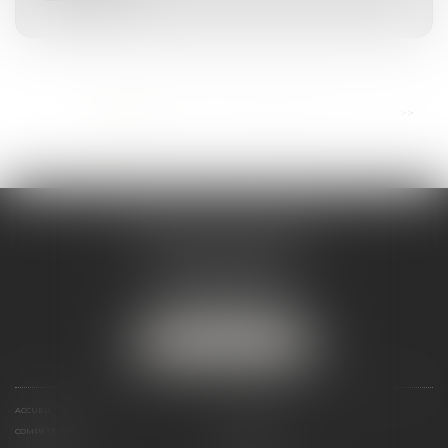
...
<<
<
1
2
3
4
5
6
7
>
>>
ANDRÉA THOMAS E.I.
2 allée Jules Verne
Immeuble le Sextant
56610 ARRADON
Tél :
07 50 67 78 03
NOUS LOCALISER
ACCUEIL
PRÉSENTATION
COMPÉTENCES
ACTUALITÉS