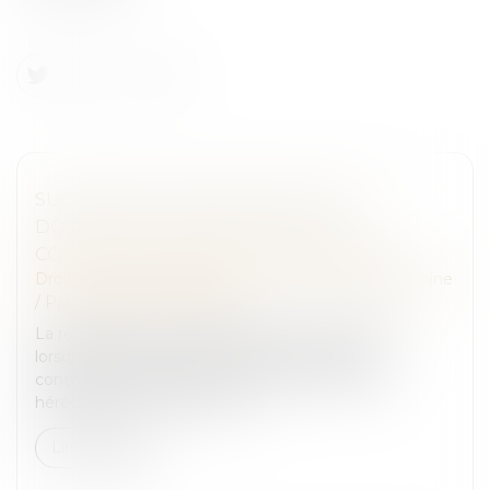
SUCCESSION : UNE RÉVOCATION DE
DONATION FRAUDULEUSE PEUT
CONSTITUER UN RECEL SUCCESSORAL
Droit de la famille, des personnes et de leur patrimoine
/
Patrimoine et succession
La révocation d'une donation peut être annulée
lorsqu'elle poursuit un but illicite consistant à
contourner les règles protectrices de la réserve
héréditaire et de la réunion fi...
Lire la suite