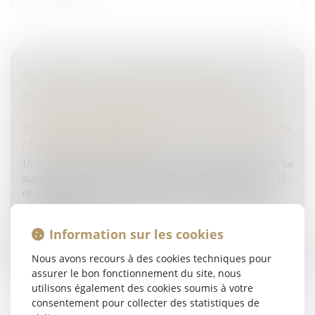
RAPPORT D’UNE SOMME D’ARGENT
INVESTIE DANS LA CRÉATION D’UNE
SOCIÉTÉ : LE RAPPORT EST DÛ EN VALEUR
Droit de la famille, des personnes et de leur patrimoine
/
Patrimoine et succession
Une femme est décédée le 5 avril 2015, laissant pour lui
succéder ses deux fils. Par testament olographe du 13
novembre 2014, elle indiquait avoir consenti à l’un
d’eux, fin jan...
Information sur les cookies
Lire la suite
Nous avons recours à des cookies techniques pour
assurer le bon fonctionnement du site, nous
utilisons également des cookies soumis à votre
consentement pour collecter des statistiques de