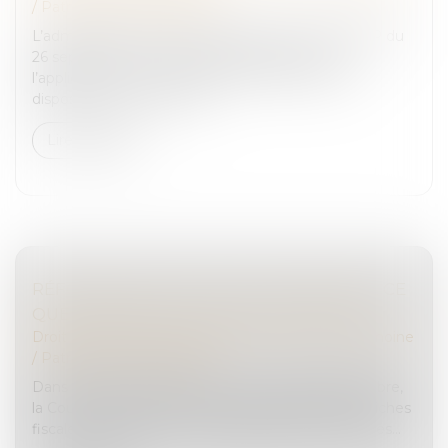
/
Patrimoine et succession
L’administration fiscale a apporté, dans son BOFIP du
26 septembre 2024* des éclaircissements sur
l’application du nouvel article 774 bis du CGI. Ce
dispositif anti-abus restrei...
Lire la suite
RÉFORME DES DROITS DE SUCCESSION : CE
QUE PROPOSE LA COUR DES COMPTES
Droit de la famille, des personnes et de leur patrimoine
/
Patrimoine et succession
Dans un rapport présenté ce mercredi 25 septembre,
la Cour des comptes préconise de raboter deux niches
fiscales profitant aux contribuables les plus fortunés...