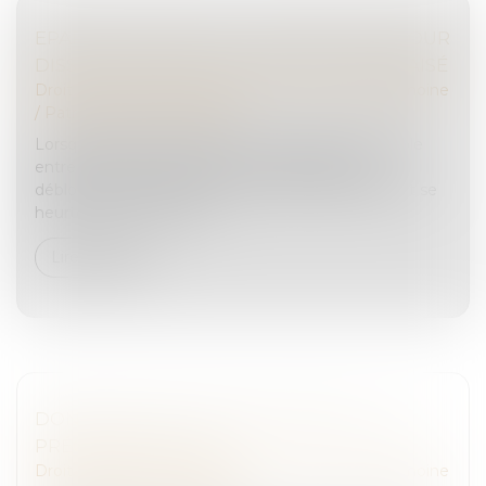
EPARGNE SALARIALE : LE DÉBLOCAGE POUR
DISSOLUTION DU PACS PAS TOUJOURS AISÉ
Droit de la famille, des personnes et de leur patrimoine
/
Patrimoine et succession
Lorsque la garde de l'enfant est décidée à l'amiable
entre les deux ex-partenaires, la demande de
déblocage anticipée de son épargne salariale peut se
heurter à un "vide" juridi...
Lire la suite
DONATION AVEC QUASI-USUFRUIT : LES
PRÉCISIONS DU FISC
Droit de la famille, des personnes et de leur patrimoine