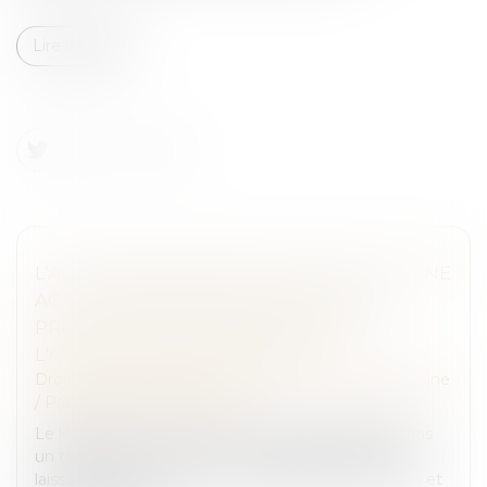
Lire la suite
L’ACTION EN DÉLIVRANCE DE LEGS EST UNE
ACTION PERSONNELLE SOUMISE À LA
PRESCRIPTION QUINQUENNALE DE
L'ARTICLE 2224 DU CODE CIVIL
Droit de la famille, des personnes et de leur patrimoine
/
Patrimoine et succession
Le légataire universel est la personne désignée dans
un testament pour recevoir l’intégralité des biens
laissés par le défunt, après le règlement des dettes et