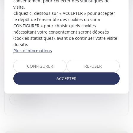
consentement pour collecter des statistiques de
visite.
Cliquez ci-dessous sur « ACCEPTER » pour accepter
le dépôt de l'ensemble des cookies ou sur «
CONFIGURER » pour choisir quels cookies
LE PROJET DE LOI DE FINANCES ET MISE EN
nécessitant votre consentement seront déposés
(cookies statistiques), avant de continuer votre visite
PLACE DE SOLUTIONS PATRIMONIALES D'ICI
du site.
FIN 2024
Plus d'informations
Droit de la famille, des personnes et de leur patrimoine
/
Patrimoine et succession
CONFIGURER
REFUSER
Limiter l’impact des réformes fiscales Le projet de loi
de finances pour 2025 est dévoilé. Concrètement
ACCEPTER
qu’est-il possible de faire, sur le plan patrimonial pour
limiter l’impac...
Lire la suite