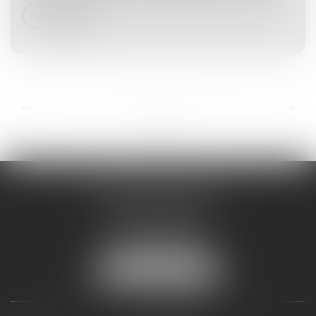
Lire la suite
...
...
<<
<
4
5
6
7
8
9
10
>
>>
ANDRÉA THOMAS E.I.
2 allée Jules Verne
Immeuble le Sextant
56610 ARRADON
Tél :
07 50 67 78 03
NOUS LOCALISER