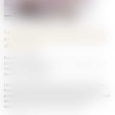
Le projet de loi de finances et mise
en place de solutions patrimoniales
d'ici fin 2024
Publié le :
23/10/2024
Droit de la famille, des personnes et de leur patrimoine
/
Patrimoine et succession
Source :
www.legifiscal.fr
Limiter l’impact des réformes fiscales Le projet de loi de
finances pour 2025 est dévoilé. Concrètement qu’est-il
possible de faire, sur le plan patrimonial pour limiter l’impact
des réformes fiscales ? Certaines actions seraient,
idéalement à réaliser avant la fin de l’année...