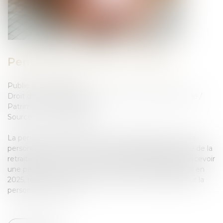
Pension de réversion en 2025.
Publié le :
27/02/2025
Droit de la famille, des personnes et de leur patrimoine
/
Patrimoine et succession
Source :
www.legifiscal.fr
La pension de réversion est la somme perçue, par une
personne veuve. Ce montant correspond à une partie de la
retraite de son époux ou de son épouse décédée. Percevoir
une pension de réversion servie par le régime général en
2025, répond à un critère de ressources annuelles pour la
personne survivante...