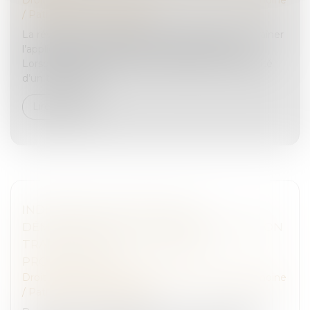
/
Patrimoine et succession
La révocation d’un testament antérieur peut entraîner
l’application des règles de la dévolution légale.
Lorsqu’un litige survient entre héritiers sur la validité
d’un testament...
Lire la suite
INDIVISION SUCCESSORALE ET
DÉMEMBREMENT : LA COUR DE CASSATION
TRANCHE EN FAVEUR DES NUS-
PROPRIÉTAIRES
Droit de la famille, des personnes et de leur patrimoine
/
Patrimoine et succession