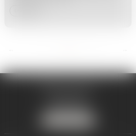
Lire la suite
...
...
<<
<
2
3
4
5
6
7
8
>
>>
ANDRÉA THOMAS E.I.
2 allée Jules Verne
Immeuble le Sextant
56610 ARRADON
Tél :
07 50 67 78 03
NOUS LOCALISER