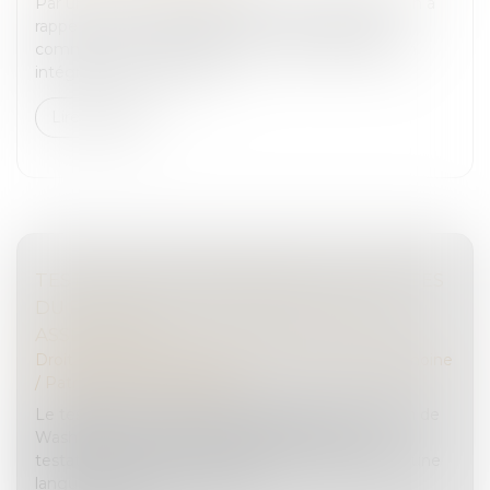
Par un arrêt du 15 janvier 2025, la Cour de cassation a
rappelé que, malgré l'adoption d'un régime de
communauté universelle avec clause d'attribution
intégrale au conjoint surv...
Lire la suite
TESTAMENT INTERNATIONAL : LES LIMITES
DU RECOURS À UN INTERPRÈTE NON
ASSERMENTÉ
Droit de la famille, des personnes et de leur patrimoine
/
Patrimoine et succession
Le testament international, régi par la Convention de
Washington du 26 octobre 1973, permet à un
testateur d’exprimer ses dernières volontés dans une
langue quelconque. Toutefoi...