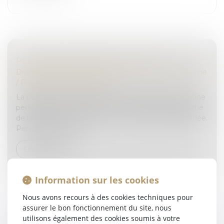
PENSION DE RÉVERSION EN 2025.
Droit de la famille, des personnes et de leur patrimoine
/
Patrimoine et succession
La pension de réversion est la somme perçue, par une
personne veuve. Ce montant correspond à une partie
de la retraite de son époux ou de son épouse décédée.
Percevoir une pensi...
Lire la suite
Information sur les cookies
Nous avons recours à des cookies techniques pour
assurer le bon fonctionnement du site, nous
utilisons également des cookies soumis à votre
INDIVISION ET LICITATION : RAPPEL DE LA