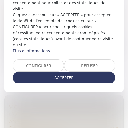
consentement pour collecter des statistiques de
NÉCESSITÉ D’UN PARTAGE IMPOSSIBLE EN
visite.
NATURE
Cliquez ci-dessous sur « ACCEPTER » pour accepter
le dépôt de l'ensemble des cookies ou sur «
Droit de la famille, des personnes et de leur patrimoine
CONFIGURER » pour choisir quels cookies
/
Patrimoine et succession
nécessitant votre consentement seront déposés
En matière de partage successoral, l'article 1377 du
(cookies statistiques), avant de continuer votre visite
Code de procédure civile pose le principe selon lequel
du site.
la licitation des biens indivis ne peut être ordonnée que
Plus d'informations
si ces bien...
Lire la suite
CONFIGURER
REFUSER
ACCEPTER
VICE DU CONSENTEMENT ET SUCCESSION :
L’ACCORD TRANSACTIONNEL PEUT-IL ÊTRE
ANNULÉ ?
Droit de la famille, des personnes et de leur patrimoine