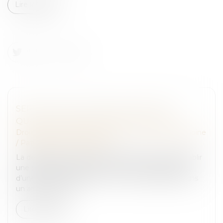
Lire la suite
SERVITUDE ET DONATION-PARTAGE :
QUAND L’INDIVISION NE SUFFIT PAS !
Droit de la famille, des personnes et de leur patrimoine
/
Patrimoine et succession
La destination du père de famille permet-elle d’établir
une servitude lorsque des biens sont attribués lors
d’une donation-partage ? La Cour de cassation, dans
un arrêt du 27 fé...
Lire la suite