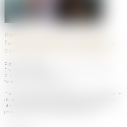
Pas d’indemnité d’occupation en
l’absence d'indivision en jouissance
entre les époux nus-propriétaires
Publié le :
15/06/2023
Droit de la famille, des personnes et de leur patrimoine
/
Patrimoine et succession
Source :
www.lemag-juridique.com
Dans le cadre d’une procédure de divorce, une ordonnance
de non-conciliation avait attribué à l’époux la jouissance à
titre onéreux du domicile conjugal, bien indivis en nue-
propriété avec son épouse, séparée de biens...