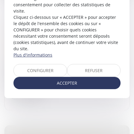
consentement pour collecter des statistiques de
visite.
Cliquez ci-dessous sur « ACCEPTER » pour accepter
le dépôt de l'ensemble des cookies ou sur «
PAS D’INDEMNITÉ D’OCCUPATION EN
CONFIGURER » pour choisir quels cookies
L’ABSENCE D'INDIVISION EN JOUISSANCE
nécessitant votre consentement seront déposés
ENTRE LES ÉPOUX NUS-PROPRIÉTAIRES
(cookies statistiques), avant de continuer votre visite
Droit de la famille, des personnes et de leur patrimoine
du site.
/
Patrimoine et succession
Plus d'informations
Dans le cadre d’une procédure de divorce, une
ordonnance de non-conciliation avait attribué à l’époux
CONFIGURER
REFUSER
la jouissance à titre onéreux du domicile conjugal, bien
indivis en nue-pro...
ACCEPTER
Lire la suite