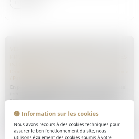
Lire la suite
VERS UNE SIMPLIFICATION DES
PROCÉDURES DE PARTAGE JUDICIAIRE DES
INDIVISIONS
Droit de la famille, des personnes et de leur patrimoine
/
Patrimoine et succession
En présence de plusieurs successeurs à titre universel
(héritiers ou légataires), les biens qui composent le
patrimoine du défunt se trouvent en indivision à
compter du décès. E...
Information sur les cookies
Lire la suite
Nous avons recours à des cookies techniques pour
assurer le bon fonctionnement du site, nous
utilisons également des cookies soumis à votre