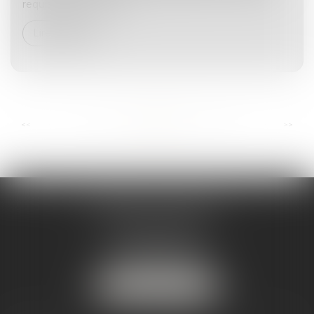
requise par la Cour de...
Lire la suite
...
...
<<
<
11
12
13
14
15
16
17
>
>>
ANDRÉA THOMAS E.I.
2 allée Jules Verne
Immeuble le Sextant
56610 ARRADON
Tél :
07 50 67 78 03
NOUS LOCALISER