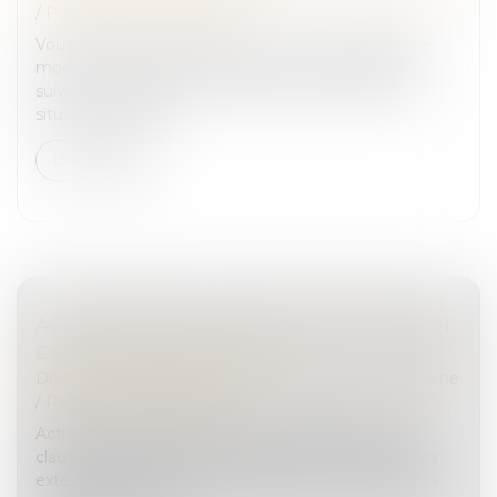
/
Patrimoine et succession
Vous avez établi un testament et vous souhaitez le
modifier ou le révoquer ? Découvrez les étapes à
suivre pour adapter vos dernières volontés à votre
situation actuelle...
Lire la suite
ACTION EN NULLITÉ D’UNE MODIFICATION
DE CLAUSE BÉNÉFICIAIRE
Droit de la famille, des personnes et de leur patrimoine
/
Patrimoine et succession
Action en nullité d’avenants de modifications de
clauses bénéficiaires : la recherche de circonstances
extérieures ayant entouré la signature des avenants