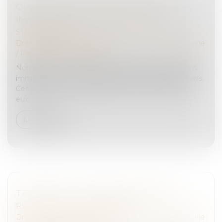
QUEL EST L’IMPÔT SUR PLUS-VALUE
IMMOBILIÈRE D’UN BIEN REÇU PAR
SUCCESSION ?
Droit de la famille, des personnes et de leur patrimoine
/
Patrimoine et succession
Nombreux sont les Français qui possèdent des biens
immobiliers qui pourront être transmis à leurs héritiers.
Ces derniers ont alors plusieurs choix qui s’offrent à
eux...
Lire la suite
TESTAMENT : COMMENT MODIFIER OU
RÉVOQUER UN TESTAMENT ?
Droit de la famille, des personnes et de leur patrimoine