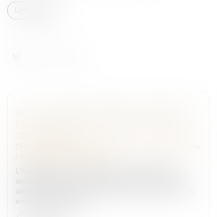
Lire la suite
QPC : LÉGATAIRE UNIVERSEL, INDEMNITÉ
DE RÉDUCTION ET PAIEMENT DES DROITS
DE SUCCESSION
Droit de la famille, des personnes et de leur patrimoine
/
Patrimoine et succession
L’illustration par un exemple de la problématique
soulevée semble ici nécessaire. Prenons le cas d’un
défunt qui laisse pour lui succéder son épouse et ses
enfants. Par testamen...