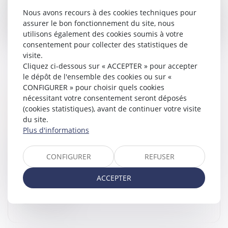
Nous avons recours à des cookies techniques pour
Lire la suite
assurer le bon fonctionnement du site, nous
utilisons également des cookies soumis à votre
consentement pour collecter des statistiques de
visite.
Cliquez ci-dessous sur « ACCEPTER » pour accepter
le dépôt de l'ensemble des cookies ou sur «
CONFIGURER » pour choisir quels cookies
UN REGISTRE POUR CENTRALISER LES
nécessitant votre consentement seront déposés
MANDATS DE PROTECTION FUTURE
(cookies statistiques), avant de continuer votre visite
Droit de la famille, des personnes et de leur patrimoine
du site.
/
Patrimoine et succession
Plus d'informations
Après 9 années d’attente, le registre des mandats de
protection future vient enfin de prendre vie ! Prévu par
CONFIGURER
REFUSER
la loi relative à l’adaptation de la société au
vieillissement du 2...
ACCEPTER
Lire la suite