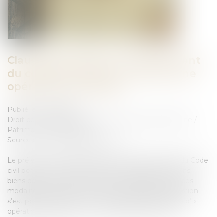
Clause de préciput : le prélèvement
du conjoint survivant n’est pas une
opération de partage
Publié le :
12/06/2025
Droit de la famille, des personnes et de leur patrimoine
/
Patrimoine et succession
Source :
www.lemag-juridique.com
Le prélèvement préciputaire prévu par l’article 1515 du Code
civil permet à un époux, survivant, de prélever certains
biens de la communauté avant tout partage, selon des
modalités fixées dans le contrat de mariage. La question
s’est posée de savoir si cet acte pouvait être qualifié d’ «
opération de partage » au sens juridique du terme...