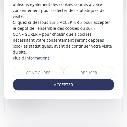
utilisons également des cookies soumis à votre
consentement pour collecter des statistiques de
visite.
Cliquez ci-dessous sur « ACCEPTER » pour accepter
le dépôt de l'ensemble des cookies ou sur «
CONFIGURER » pour choisir quels cookies
SUCCESSION ET SOCIÉTÉ CIVILE : CESSION
nécessitant votre consentement seront déposés
OPPOSABLE ENTRE HÉRITIERS ET
(cookies statistiques), avant de continuer votre visite
INTÉRÊTS DU RAPPORT PRÉCISÉS
du site.
Droit de la famille, des personnes et de leur patrimoine
Plus d'informations
/
Patrimoine et succession
En matière successorale, les héritiers sont saisis de
CONFIGURER
REFUSER
plein droit du patrimoine du défunt. Lorsqu’un défunt a
cédé des parts sociales sans respecter les formalités
ACCEPTER
de publicité...
Lire la suite