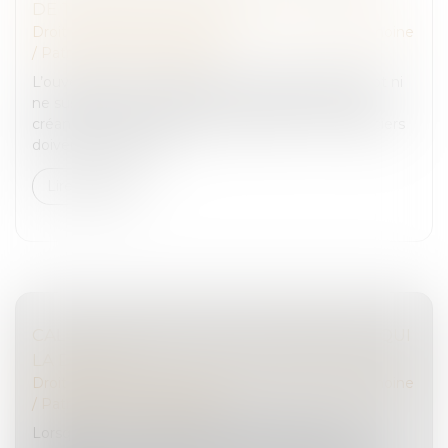
DE TITRE EXÉCUTOIRE
Droit de la famille, des personnes et de leur patrimoine
/
Patrimoine et succession
L’ouverture d’une succession vacante n’interrompt ni
ne suspend automatiquement la prescription des
créances à l’encontre de la succession. Les créanciers
doivent déclarer leur...
Lire la suite
CALCUL DES DROITS DE SUCCESSION : À QUI
LA DETTE ?
Droit de la famille, des personnes et de leur patrimoine
/
Patrimoine et succession
Lorsqu’une succession est répartie entre un nu-