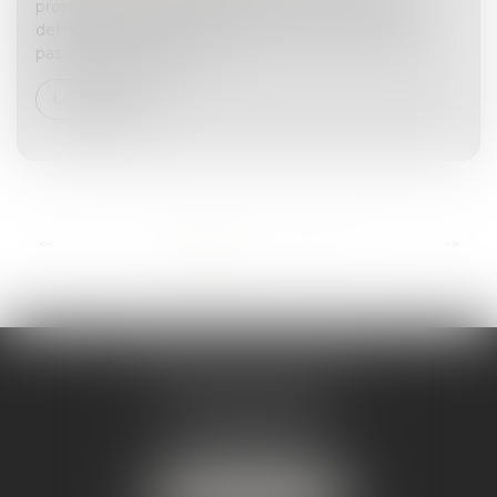
propriétaire et un usufruitier, et en présence d’une
dette successorale, sur quelle part va s’imputer ce
passif successoral pour l...
Lire la suite
...
<<
<
1
2
3
4
5
6
7
>
>>
ANDRÉA THOMAS E.I.
2 allée Jules Verne
Immeuble le Sextant
56610 ARRADON
Tél :
07 50 67 78 03