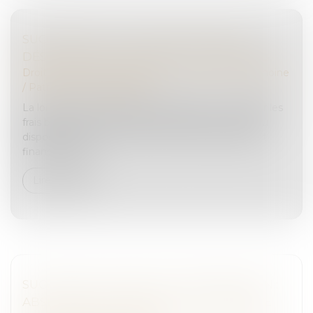
SUCCESSIONS : LES FRAIS BANCAIRES
DÉSORMAIS PLAFONNÉS OU SUPPRIMÉS
Droit de la famille, des personnes et de leur patrimoine
/
Patrimoine et succession
La loi du 13 mai 2025 visant à réduire et à encadrer les
frais bancaires sur succession introduit un nouveau
dispositif protecteur au sein du code monétaire et
financier. Elle c...
Lire la suite
SUCCESSION VACANTE ET PRESCRIPTION :
ABSENCE DE SUSPENSION EN L’ABSENCE