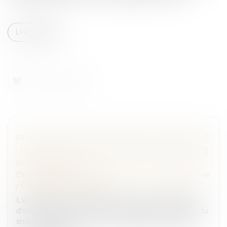
Lire la suite
PRESCRIPTION EN MATIÈRE SUCCESSORALE
: UNE OBLIGATION DE CONSEIL RENFORCÉE
POUR L’AVOCAT
Droit de la famille, des personnes et de leur patrimoine
/
Patrimoine et succession
L'avocat est tenu envers son client d'une obligation
d'information et de conseil, laquelle s’étend au-delà du
strict mandat procédural. Cette obligation implique