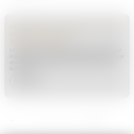
LA SUSPENSION DE L’INTERROGATOIRE DE
PREMIÈRE COMPARUTION
Droit pénal
/
(NPU) Infraction
Le 21 février 2023, la Chambre criminelle énonçait que
la présentation d’une personne déférée, devant le juge
d’instruction, dans le délai de 20 heures de l’article
803-3 du Cod...
Lire la suite
...
<<
<
9
10
11
12
13
14
15
>
>>