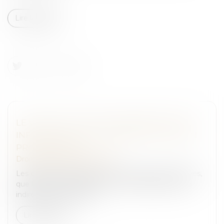
Lire la suite
LE VÉHICULE VOLÉ, INSTRUMENT D’UNE
INFRACTION, DOIT ÊTRE RESTITUÉ À SON
PROPRIÉTAIRE
Droit pénal
/
(NPU) Infraction
Les droits du tiers de bonne foi doivent être réservés,
que le bien soit l'instrument ou le produit direct ou
indirect d’une infraction...
Lire la suite