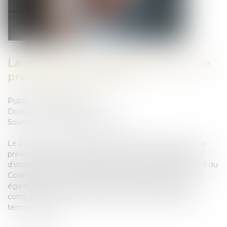
La suspension de l’interrogatoire de
première comparution
Publié le :
09/03/2023
Droit pénal
/
(NPU) Infraction
Source :
www.lemag-juridique.com
Le 21 février 2023, la Chambre criminelle énonçait que la
présentation d’une personne déférée, devant le juge
d’instruction, dans le délai de 20 heures de l’article 803-3 du
Code de procédure pénale, interrompt ledit délai. À cet
égard, peu importe que l’interrogatoire de première
comparution ait été suspendu pour reprendre après le
terme du délai...