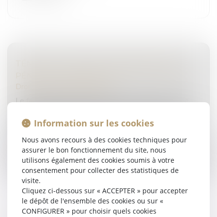
TÉMOIN OCULAIRE D’UNE INFRACTION
PÉNALE ET PRÉSOMPTION DE FAUSSETÉ
Droit pénal
/
(NPU) Infraction
Le fait de sanctionner civilement le témoin oculaire
d’un accident de la route pour n’avoir pas apporté la
preuve de ses déclarations, en vertu d’une
Information sur les cookies
présomption de fausseté, en...
Nous avons recours à des cookies techniques pour
assurer le bon fonctionnement du site, nous
Lire la suite
utilisons également des cookies soumis à votre
consentement pour collecter des statistiques de
visite.
Cliquez ci-dessous sur « ACCEPTER » pour accepter
le dépôt de l'ensemble des cookies ou sur «
CONFIGURER » pour choisir quels cookies