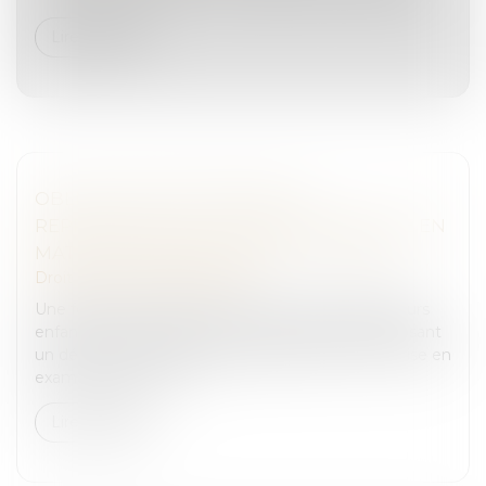
Lire la suite
OBLIGATION D’ENTENDRE LE
REPRÉSENTANT DE CHAQUE EXPERTISE EN
MATIÈRE D’IRRESPONSABILITÉ PÉNALE
Droit pénal
/
(NPU) Infraction
Une femme porte des coups de couteau à plusieurs
enfants de sa famille, dont son propre enfant, causant
un décès et de nombreuses blessures. Elle est mise en
examen, placée en d...
Lire la suite