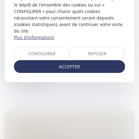
le dépôt de l'ensemble des cookies ou sur «
DÉLIT DE FAUX EN ÉCRITURE PUBLIQUE :
CONFIGURER » pour choisir quels cookies
RAPPEL DE LA PROCÉDURE DE
nécessitant votre consentement seront déposés
CONSTITUTION DE PARTIE CIVILE DEVANT
(cookies statistiques), avant de continuer votre visite
LE JUGE DE L’INSTRUCTION
du site.
Droit pénal
/
(NPU) Infraction
Plus d'informations
Le faux en écriture publique est défini par l’article 441-4
du Code pénal comme un document faisant état de
CONFIGURER
REFUSER
faits inexacts et comportant la signature d’une
personne dépositaire...
ACCEPTER
Lire la suite
UN DÉCRET POUR ENCADRER LE TRAVAIL
DES DÉTENUS
Droit pénal
/
(NPU) Infraction