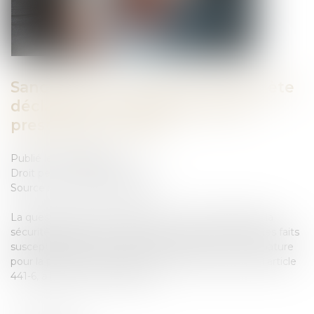
Sanction pour fausse ou incomplète
déclaration aux organismes de
prestations sociales
Publié le :
08/02/2024
Droit pénal
/
(NPU) Infraction
Source :
www.actu-juridique.fr
La question de savoir si l’article L. 114-17 du Code de la
sécurité sociale, en ce qu’il tend à réprimer les mêmes faits
susceptibles de faire l’objet de sanctions de même nature
pour la protection des mêmes intérêts sociaux que l’article
441-6, alinéa 2, du Code pénal...