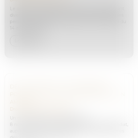
Le décret n° 2023-1169 du 12 décembre 2023 portant
diverses mesures relatives aux activités de travail des
personnes détenues a été publié au Journal officiel du
14 décembre 202...
Lire la suite
DÉLITS MINEURS : IL EST DÉSORMAIS
POSSIBLE DE PAYER IMMÉDIATEMENT SON
AMENDE
Droit pénal
/
(NPU) Infraction
Un décret publié au Journal officiel le
8 novembre 2023 rend possible le paiement immédiat,
auprès des forces de l’ordre, des amendes forfaitaires
délictuelles. Cela concerne no...