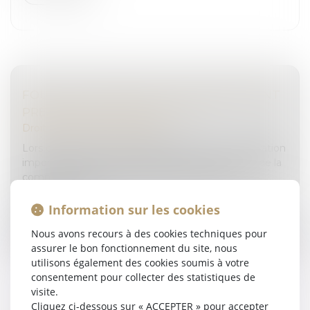
FOUILLE D’UN VÉHICULE ET ASSENTIMENT
PRÉALABLE DU MIS EN CAUSE
Droit pénal
/
(NPU) Infraction
Lors d’une instruction, la perquisition est une opération
importante qui vise à rechercher les preuves lors de la
commission d’une infraction. Dès lors, elle est
encadrée et doi...
Information sur les cookies
Lire la suite
Nous avons recours à des cookies techniques pour
assurer le bon fonctionnement du site, nous
utilisons également des cookies soumis à votre
consentement pour collecter des statistiques de
visite.
Cliquez ci-dessous sur « ACCEPTER » pour accepter