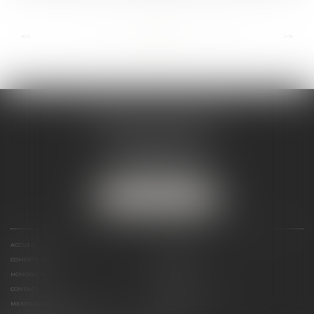
...
...
<<
<
7
8
9
10
11
12
13
>
>>
ANDRÉA THOMAS E.I.
2 allée Jules Verne
Immeuble le Sextant
56610 ARRADON
Tél :
07 50 67 78 03
NOUS LOCALISER
ACCUEIL
PRÉSENTATION
COMPÉTENCES
ACTUALITÉS
HONORAIRES
LIENS UTILES
CONTACT
PLAN DU SITE
MENTIONS LÉGALES
POLITIQUE DE COOKIES