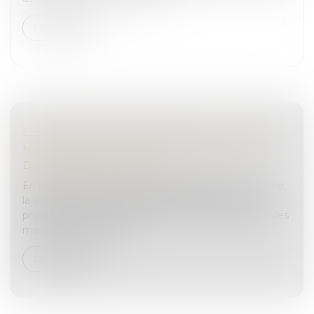
Lire la suite
LES NOUVEAUTÉS ISSUES DE LA LOI DU 20
NOVEMBRE 2023 EN MATIÈRE PÉNALE
Droit pénal
/
(NPU) Infraction
En plus de prévoir une hausse du budget de la justice,
la loi du 20 novembre 2023 d’orientation et de
programmation du ministère de la Justice apporte des
mesures de simplificat...
Lire la suite