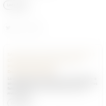
Lire la suite
SANCTION POUR FAUSSE OU INCOMPLÈTE
DÉCLARATION AUX ORGANISMES DE
PRESTATIONS SOCIALES
Droit pénal
/
(NPU) Infraction
La question de savoir si l’article L. 114-17 du Code de la
sécurité sociale, en ce qu’il tend à réprimer les mêmes
faits susceptibles de faire l’objet de sanctions de
même natur...
Lire la suite