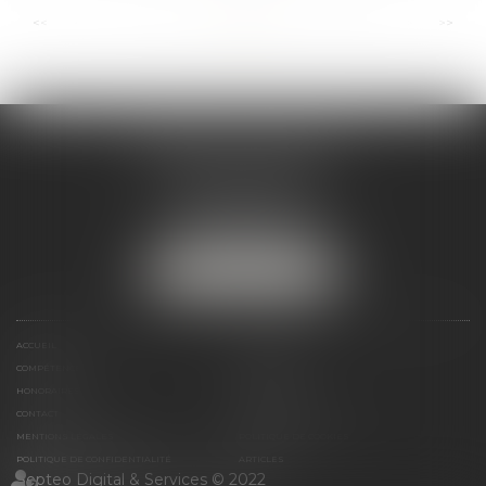
...
...
<<
<
4
5
6
7
8
9
10
>
>>
ANDRÉA THOMAS E.I.
2 allée Jules Verne
Immeuble le Sextant
56610 ARRADON
Tél :
07 50 67 78 03
NOUS LOCALISER
ACCUEIL
PRÉSENTATION
COMPÉTENCES
ACTUALITÉS
HONORAIRES
LIENS UTILES
CONTACT
PLAN DU SITE
MENTIONS LÉGALES
POLITIQUE DE COOKIES
POLITIQUE DE CONFIDENTIALITÉ
ARTICLES
Septeo Digital & Services © 2022