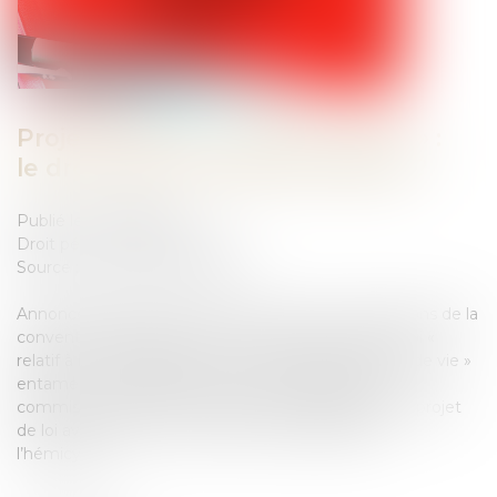
Projet de loi sur « l’aide à mourir » :
le droit pénal oublié des débats ?
Publié le :
27/06/2024
Droit pénal
/
(NPU) Infraction
Source :
theconversation.com
Annoncé depuis plus de 18 mois, suite aux conclusions de la
convention citoyenne sur la fin de vie, le projet de loi «
relatif à l’accompagnement des malades et à la fin de vie »
entame cette semaine son parcours législatif. Une
commission parlementaire spéciale a travaillé sur le projet
de loi avant qu’il ne soit soumis aux débats dans
l’hémicycle...