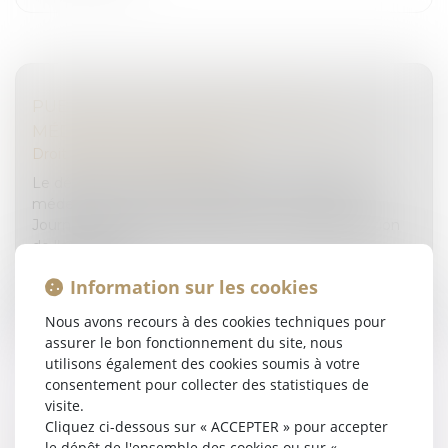
PUBLICATION DU DÉCRET SUR LA
MÉDECINE DU TRAVAIL EN DÉTENTION
Droit pénal
/
(NPU) Infraction
Le décret n° 2024-773 du 8 juillet 2024 relatif à la
médecine du travail en détention a été publié au
Journal officiel du 9 juillet 2024. Pris pour l’application
de l’article 18...
Information sur les cookies
Lire la suite
Nous avons recours à des cookies techniques pour
assurer le bon fonctionnement du site, nous
utilisons également des cookies soumis à votre
consentement pour collecter des statistiques de
visite.
Cliquez ci-dessous sur « ACCEPTER » pour accepter
CEDH : LES TERMES DE LA CONDAMNATION
le dépôt de l'ensemble des cookies ou sur «