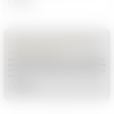
Lire la suite
PROJET DE LOI SUR « L’AIDE À MOURIR » :
LE DROIT PÉNAL OUBLIÉ DES DÉBATS ?
Droit pénal
/
(NPU) Infraction
Annoncé depuis plus de 18 mois, suite aux conclusions
de la convention citoyenne sur la fin de vie, le projet de
loi « relatif à l’accompagnement des malades et à la fin
de vie...
Lire la suite