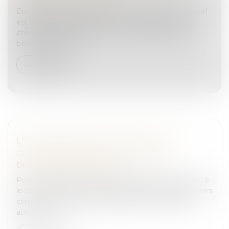
Conformément à l’article 321-1 du Code pénal, le recel
est le fait de dissimuler, détenir, transmettre une
chose provenant d’un crime ou d’un délit, ou d’en
bénéficier par tout...
Lire la suite
LOI WARSMANN 24 JUIN 2024 SAISIE
CONFISCATION AVOIRS CRIMINELS
Droit pénal
/
(NPU) Infraction
Pour mieux lutter contre la délinquance, la loi renforce
le cadre juridique des saisies et confiscations des avoirs
criminels. Elle prévoit en particulier la confiscation
automa...