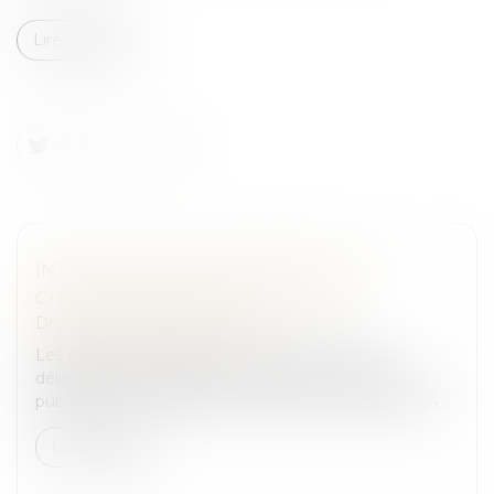
Lire la suite
INSÉCURITÉ ET DÉLINQUANCE : LES
CHIFFRES DÉFINITIFS POUR 2023
Droit pénal
/
(NPU) Infraction
Les chiffres définitifs de la criminalité et de la
délinquance constatées en France en 2023 ont été
publiés par le ministère de l'intérieur le 18 juillet 2024...
Lire la suite