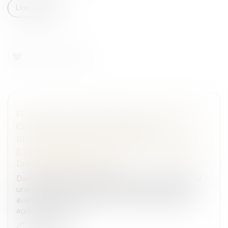
Lire la suite
FOCUS SUR LES CONDITIONS DE PRISE EN
COMPTE DES CONDAMNATIONS
PRONONCÉES PAR LA JURIDICTION D’UN
ÉTAT MEMBRE DE L’UNION EUROPÉENNE
Droit pénal
/
(NPU) Infraction
Dans l’affaire portée devant la Cour de cassation, par
une ordonnance du juge d’instruction, un prévenu
avait été renvoyé devant la cour d’assises pour viol
aggravé. Celle-ci l’...