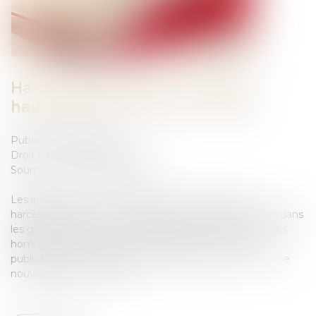
Harcèlement de rue : nouvelle
hausse des infractions en 2023
Publié le :
29/08/2024
Droit pénal
/
(NPU) Infraction
Source :
www.vie-publique.fr
Les infractions pour outrage sexiste et sexuel, ou
harcèlement de rue, sont le plus souvent enregistrées dans
les grandes villes. Les mis en cause sont en majorité des
hommes français ; les victimes, des femmes. Une
publication du ministère de l'intérieur fait le point sur une
nouvelle hausse en 2023...