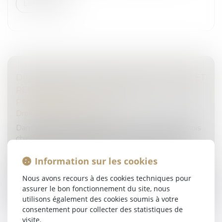
Lire la suite
DIVAGATION D’UN ANIMAL DOMESTIQUE ET
RESPONSABILITÉ PÉNALE DU
PROPRIÉTAIRE
Droit pénal
/
(NPU) Infraction
Dans l’affaire portée devant la Cour de cassation, trois
chiens s’étaient échappés de leur enclos et avaient
attaqué le chien d’une femme dans sa cour. En
tentant de protéger so...
Information sur les cookies
Nous avons recours à des cookies techniques pour
Lire la suite
assurer le bon fonctionnement du site, nous
utilisons également des cookies soumis à votre
consentement pour collecter des statistiques de
visite.