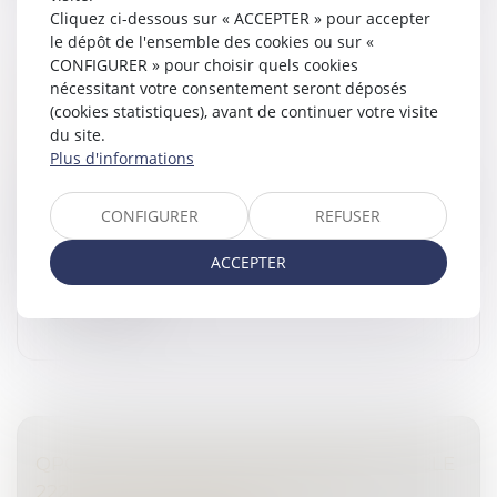
Cliquez ci-dessous sur « ACCEPTER » pour accepter
le dépôt de l'ensemble des cookies ou sur «
CONFIGURER » pour choisir quels cookies
CONFISCATION D’UN BIEN SERVANT À
nécessitant votre consentement seront déposés
COMMETTRE L’INFRACTION ET NOTION DE
(cookies statistiques), avant de continuer votre visite
LIBRE DISPOSITION
du site.
Droit pénal
/
(NPU) Infraction
Plus d'informations
Par définition, la confiscation d’un bien constitue une
peine prononcée à l’occasion d’une condamnation qui,
CONFIGURER
REFUSER
si elle devient définitive, entraîne une dépossession
permanente du...
ACCEPTER
Lire la suite
QPC : RETOUR SUR LA CLARTÉ DE L’ARTICLE
222-32 DU CODE PÉNAL RELATIF À