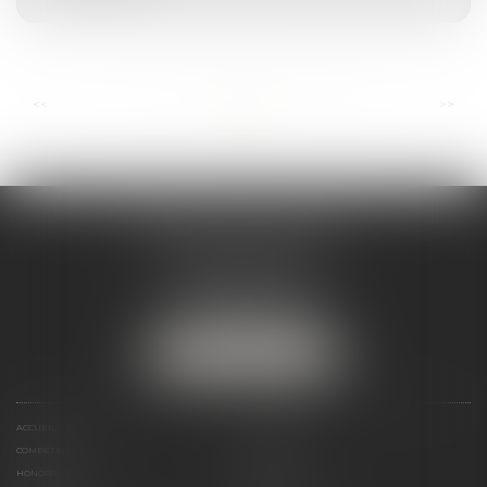
...
...
<<
<
3
4
5
6
7
8
9
>
>>
ANDRÉA THOMAS E.I.
2 allée Jules Verne
Immeuble le Sextant
56610 ARRADON
Tél :
07 50 67 78 03
NOUS LOCALISER
ACCUEIL
PRÉSENTATION
COMPÉTENCES
ACTUALITÉS
HONORAIRES
LIENS UTILES