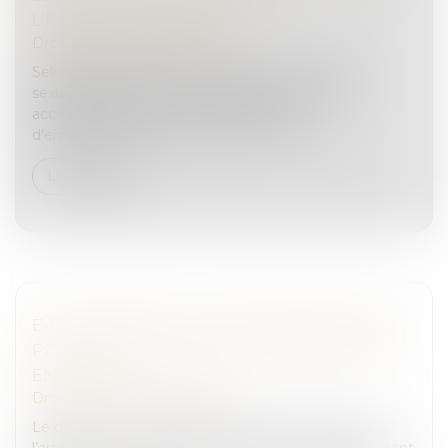
L’EXHIBITION SEXUELLE
Droit pénal
/
(NPU) Infraction
Selon l’article 222-32 du Code pénal, l’exhibition
sexuelle imposée à la vue d’autrui dans un lieu
accessible au public est punie d’un an
d’emprisonnement et de 15 000 euros d’a...
Lire la suite
E-ESCROQUERIE : LISTE DES INFRACTIONS
POUVANT FAIRE L’OBJET D’UNE PLAINTE
EN LIGNE
Droit pénal
/
(NPU) Infraction
Le décret n° 2024-867 du 13 août 2024 modifiant
l’article D. 8-2-1 du Code de procédure pénale et listant