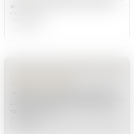
les infractions pour lesquelles les victimes peuvent
déposer plainte pa...
Lire la suite
HARCÈLEMENT DE RUE : NOUVELLE HAUSSE
DES INFRACTIONS EN 2023
Droit pénal
/
(NPU) Infraction
Les infractions pour outrage sexiste et sexuel, ou
harcèlement de rue, sont le plus souvent enregistrées
dans les grandes villes. Les mis en cause sont en
majorité des hommes fr...
Lire la suite