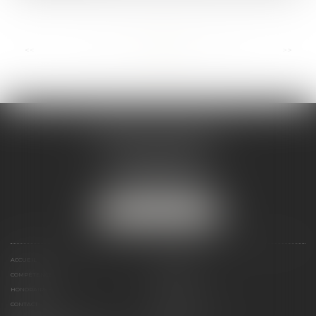
...
<<
<
9
10
11
12
13
14
15
>
>>
ANDRÉA THOMAS E.I.
2 allée Jules Verne
Immeuble le Sextant
56610 ARRADON
Tél :
07 50 67 78 03
NOUS LOCALISER
ACCUEIL
PRÉSENTATION
COMPÉTENCES
ACTUALITÉS
HONORAIRES
LIENS UTILES
CONTACT
PLAN DU SITE