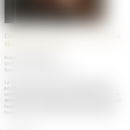
Détention provisoire et atteinte à la
liberté d’expression
Publié le :
07/09/2023
Droit pénal
/
(NPU) Infraction
Source :
www.lemag-juridique.com
La Cour de cassation a récemment rappelé qu’il était
possible de porter atteinte au droit fondamental que
constitue la liberté d’expression en plaçant un individu en
détention provisoire prolongée, tant que l’ingérence dans
l’exercice de ce droit était justifiée par la protection de
l’ordre public ou par la prévention d’infractions pénales...