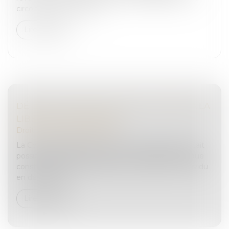
circonstance de réunion...
Lire la suite
DÉTENTION PROVISOIRE ET ATTEINTE À LA
LIBERTÉ D’EXPRESSION
Droit pénal
/
(NPU) Infraction
La Cour de cassation a récemment rappelé qu’il était
possible de porter atteinte au droit fondamental que
constitue la liberté d’expression en plaçant un individu
en détention p...
Lire la suite