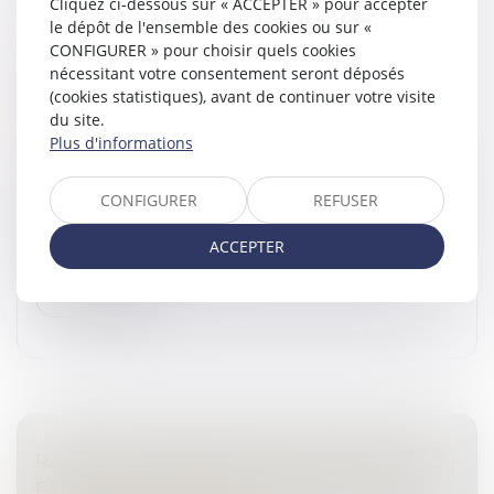
Cliquez ci-dessous sur « ACCEPTER » pour accepter
le dépôt de l'ensemble des cookies ou sur «
CRÉATION DE LA CONTRAVENTION
CONFIGURER » pour choisir quels cookies
PORTANT SUR LA CHASSE EN ÉTAT
nécessitant votre consentement seront déposés
D’IVRESSE MANIFESTE : ATTENTION AU
(cookies statistiques), avant de continuer votre visite
du site.
VERRE DE TROP !
Plus d'informations
Droit pénal
/
(NPU) Infraction
Le législateur a pris une décision importante pour les
CONFIGURER
REFUSER
chasseurs, en assurant la création d’une nouvelle
contravention relative à la chasse en état d’ivresse
ACCEPTER
manifeste. Cette de...
Lire la suite
RAPPEL DU PRINCIPE DE NON-CUMUL DES
PEINES EN PRÉSENCE D’UN CONCOURS