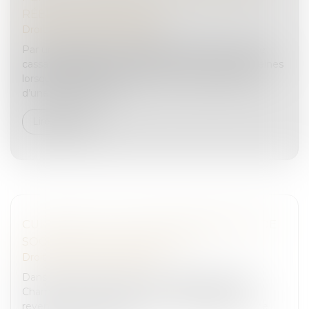
RÉEL DES INFRACTIONS
Droit pénal
/
(NPU) Infraction
Par une décision du 12 septembre 2023, la Cour de
cassation rappelle le principe de non-cumul des peines
lorsque plusieurs infractions commises découlent
d’une même action...
Lire la suite
CULPABILITÉ D’UN ANCIEN PRÉSIDENT DE
SOCIÉTÉ POUR VOL PAR RUSE
Droit pénal
/
(NPU) Infraction
Dans sa décision en date du 5 septembre 2023, la
Chambre criminelle de la Cour de cassation est
revenue sur la notion de vol par ruse aggravé d’une