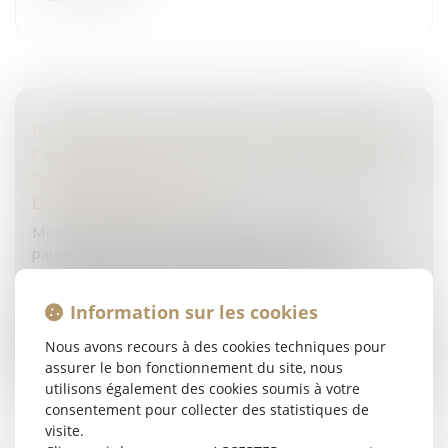
PAS D'IMMUNITÉ FAMILIALE AU PÉNAL EN
CAS D'UTILISATION DE LA CARTE BANCAIRE
D'UN PROCHE
Droit pénal
/
(NPU) Infraction
Même si le délit est commis au préjudice de ses
parents, l'auteur d'une escroquerie peut être
condamné dès lors qu'il s'est servi de leur carte
bancaire pour son usage personnel...
Information sur les cookies
Lire la suite
Nous avons recours à des cookies techniques pour
assurer le bon fonctionnement du site, nous
utilisons également des cookies soumis à votre
consentement pour collecter des statistiques de
visite.