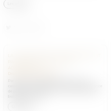
Lire la suite
LA RECONNAISSANCE DE PATERNITÉ N’EST
PAS CONSTITUTIVE D’UN FAUX
ADMINISTRATIF
Droit pénal
/
(NPU) Infraction
Par un arrêt du 27 septembre 2023, la Cour de
cassation s’est intéressée au cas d’une reconnaissance
de paternité d’une personne qui ne sait être le père
biologique de l’enfant,...
Lire la suite