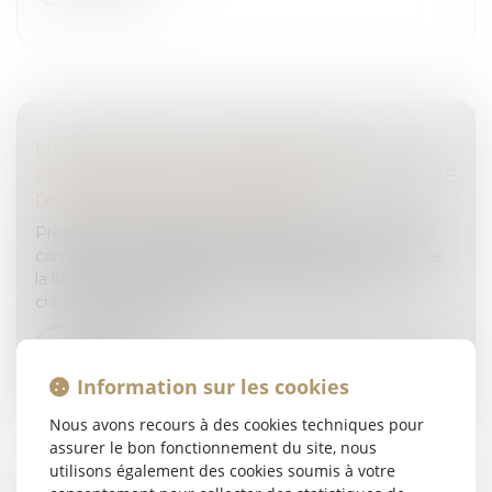
LUTTE CONTRE LA DÉLINQUANCE
FINANCIÈRE ET LA CRIMINALITÉ ORGANISÉE
Droit pénal
/
Droit pénal des affaires
Proposition de résolution tendant à la création d’une
commission d’enquête aux fins d’évaluer les outils de
la lutte contre la délinquance financière et la
criminalité organisée...
Lire la suite
Information sur les cookies
Nous avons recours à des cookies techniques pour
assurer le bon fonctionnement du site, nous
utilisons également des cookies soumis à votre