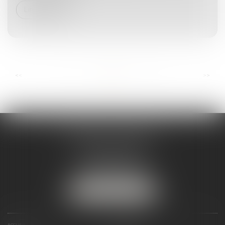
Lire la suite
...
...
<<
<
3
4
5
6
7
8
9
>
>>
ANDRÉA THOMAS E.I.
2 allée Jules Verne
Immeuble le Sextant
56610 ARRADON
Tél :
07 50 67 78 03
NOUS LOCALISER
ACCUEIL
PRÉSENTATION