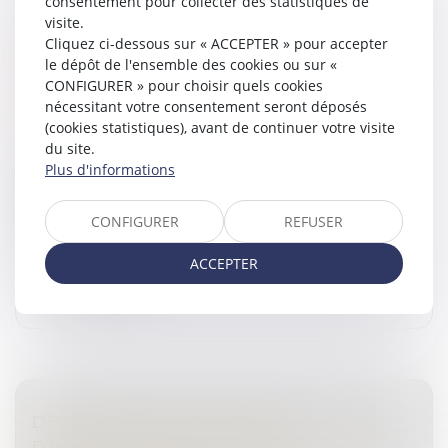
consentement pour collecter des statistiques de
OPÉRATION DE VISITE ET DE SAISIE : LES
visite.
ÉCHANGES ENTRE UN CLIENT ET SON
Cliquez ci-dessous sur « ACCEPTER » pour accepter
le dépôt de l'ensemble des cookies ou sur «
AVOCAT PEUVENT ÊTRE SAISIS LORSQU’ILS
CONFIGURER » pour choisir quels cookies
NE RELÈVENT PAS DE L’EXERCICE DES
nécessitant votre consentement seront déposés
DROITS DE LA DÉFENSE
(cookies statistiques), avant de continuer votre visite
Droit pénal
/
Droit pénal des affaires
du site.
Plus d'informations
En l’espèce, des opérations de visite et de saisie,
autorisées par le juge des libertés et de la détention
sur le fondement de l’article L.450-4 du Code de
CONFIGURER
REFUSER
commerce, avaient été...
ACCEPTER
Lire la suite
DÉLIT DE MISE À DISPOSITION
D’INSTRUMENTS DE FACILITATION DE LA