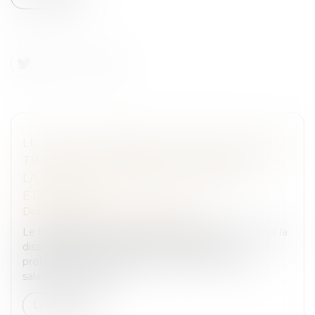
LE TRAVAIL DISSIMULÉ ET PROFIT ILLÉGAL
TIRÉ DE LA DIFFÉRENCE SALARIALE ET DE
LA DURÉE DE TRAVAIL DES SALARIÉS
ÉTRANGERS
Droit pénal
/
Droit pénal des affaires
Le travail dissimulé constitue un délit caractérisé par la
dissimulation intentionnelle d’une activité
professionnelle ou de tout ou partie d’un emploi
salarié. Dans un arrêt...
Lire la suite