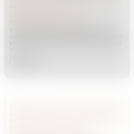
FRAUDE FISCALE : PRÉCISIONS
ADMINISTRATIVES
Droit pénal
/
Droit pénal des affaires
Pour renforcer l’efficacité et la rapidité de la lutte
contre la fraude fiscale, l’article 113 de la loi de finances
pour 2024 (Loi 2023-1322 du 29-12-2023 art. 113) a créé
un d...
Lire la suite
DEMANDE EN RESTITUTION, PAR UN TIERS,
D’IMMEUBLES CONFISQUÉS EN COURS DE
PROCÉDURE : RETOUR SUR LA NÉCESSAIRE
BONNE FOI DU REVENDIQUANT