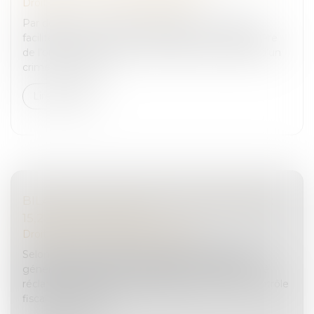
Droit pénal
/
Droit pénal des affaires
Par définition, le délit de blanchiment consiste à
faciliter, par tout moyen, la justification mensongère
de l’origine des biens ou des revenus de l’auteur d’un
crime ou d’un dé...
Lire la suite
BILAN DU CONTRÔLE FISCAL POUR 2023 :
15,2 MD€ RÉCLAMÉS !
Droit pénal
/
Droit pénal des affaires
Selon le dernier rapport d’activité de la Direction
générale des Finances publiques, 15,2 Md€ ont été
réclamés auprès des contribuables au titre du contrôle
fiscal en 2023, cont...