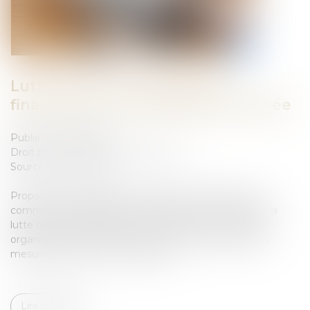
Lutte contre la délinquance
financière et la criminalité organisée
Publié le :
16/10/2024
Droit pénal
/
Droit pénal des affaires
Source :
www.senat.fr
Proposition de résolution tendant à la création d’une
commission d’enquête aux fins d’évaluer les outils de la
lutte contre la délinquance financière et la criminalité
organisée en France et en Europe et de proposer des
mesures face aux nouveaux défis...
Lire la suite