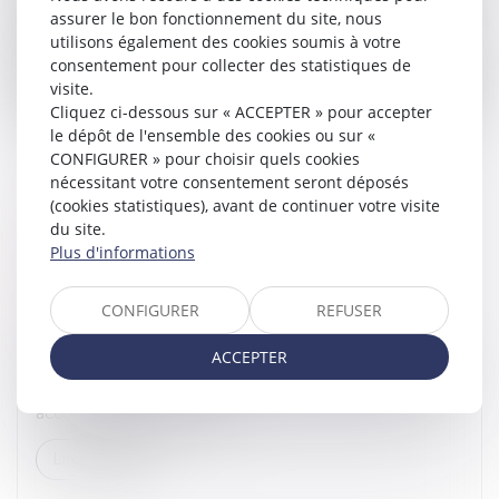
assurer le bon fonctionnement du site, nous
exigences sur les po...
utilisons également des cookies soumis à votre
Lire la suite
consentement pour collecter des statistiques de
visite.
Cliquez ci-dessous sur « ACCEPTER » pour accepter
le dépôt de l'ensemble des cookies ou sur «
CONFIGURER » pour choisir quels cookies
nécessitant votre consentement seront déposés
(cookies statistiques), avant de continuer votre visite
du site.
PROPOSITION DE LOI RENFORÇANT LA
Plus d'informations
LUTTE CONTRE LES FRAUDES AUX AIDES
PUBLIQUES
CONFIGURER
REFUSER
Droit pénal
/
Droit pénal des affaires
La proposition de loi entend mieux lutter contre les
ACCEPTER
fraudes aux aides publiques, notamment en matière
de rénovation énergétique (label RGE, agrément "Mon
accompagnateur Rénov',...
Lire la suite