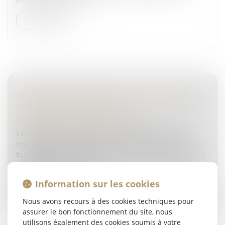
Lire la suite
ABUS DE BIENS SOCIAUX : LES LIMITES DES
ORDRES DU MINISTÈRE
Droit pénal
/
Droit pénal des affaires
Le dirigeant d'une société commerciale, même
majoritairement détenue par l'État et placée sous la
tutelle d'un ministère, demeure tenu de respecter les
obligations attachées à s...
Information sur les cookies
Lire la suite
Nous avons recours à des cookies techniques pour
assurer le bon fonctionnement du site, nous
utilisons également des cookies soumis à votre