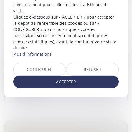
consentement pour collecter des statistiques de
visite.
Cliquez ci-dessous sur « ACCEPTER » pour accepter
TRAVAIL DISSIMULÉ, BLANCHIMENT DE
le dépôt de l'ensemble des cookies ou sur «
CAPITAUX ET ESCROQUERIE AUX
CONFIGURER » pour choisir quels cookies
PRESTATIONS SOCIALES : 12 MIS EN CAUSE
nécessitant votre consentement seront déposés
(cookies statistiques), avant de continuer votre visite
ET PLUS DE 4 MILLIONS D’EUROS DE SAISIES
du site.
Droit pénal
/
Droit pénal des affaires
Plus d'informations
Le 16 juin 2026, plus de 120 gendarmes et policiers ont
été engagés dans une vaste opération d’interpellations
CONFIGURER
REFUSER
et de perquisitions conduite dans le cadre d’une
enquête prélimina...
ACCEPTER
Lire la suite