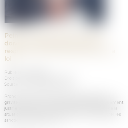
Peine correctionnelle : les juges
doivent motiver la sanction et
respecter les limites prévues par la
loi
Publié le :
05/08/2026
Droit pénal
/
Droit pénal des affaires
Source :
www.lemag-juridique.com
Prononcer une peine ne se résume pas à apprécier la
gravité des faits. Les juridictions pénales doivent également
justifier leur décision au regard de la personnalité et de la
situation du prévenu, tout en veillant à ne pas dépasser les
sanctions autorisées par la loi...