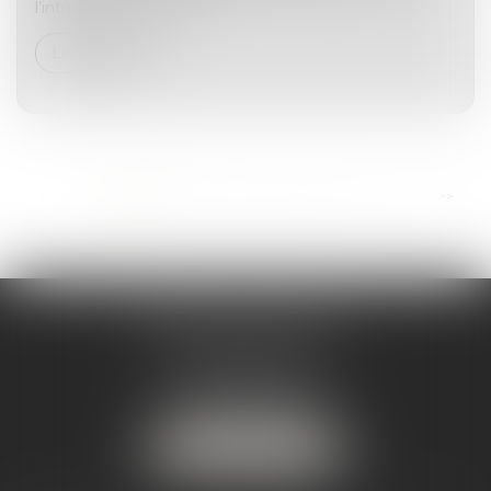
l’introduction de porte...
Lire la suite
...
<<
<
1
2
3
4
5
6
7
>
>>
ANDRÉA THOMAS E.I.
2 allée Jules Verne
Immeuble le Sextant
56610 ARRADON
Tél :
07 50 67 78 03
NOUS LOCALISER