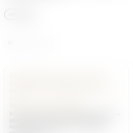
Lire la suite
PEINE CORRECTIONNELLE : LES JUGES
DOIVENT MOTIVER LA SANCTION ET
RESPECTER LES LIMITES PRÉVUES PAR LA
LOI
Droit pénal
/
Droit pénal des affaires
Prononcer une peine ne se résume pas à apprécier la
gravité des faits. Les juridictions pénales doivent
également justifier leur décision au regard de la
personnalité et de la s...