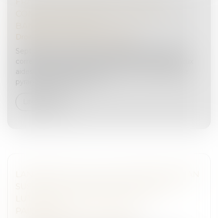
FRAUDE À MAPRIMERÉNOV' : SEPT
CONDAMNÉS POUR ESCROQUERIE EN
BANDE ORGANISÉE
Droit pénal
/
Droit pénal des affaires
Sept hommes ont été condamnés par le tribunal
correctionnel de Paris dans une affaire de fraude aux
aides du dispositif MaPrimeRénov'. Via un système
pyramidal, la justice a est...
Lire la suite
LANCEMENT DE LA PLATEFORME DES IBAN
SUSPECTS : UN NOUVEL OUTIL-CLÉ DE
LUTTE CONTRE LA FRAUDE AUX
PAIEMENTS