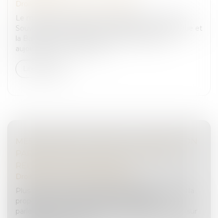
Droit pénal
/
Droit pénal des affaires
Le ministère de l'Économie, des Finances et de la
Souveraineté industrielle, énergétique et numérique et
la Banque de France annoncent le lancement
aujourd'hui 7 mai du fichier...
Lire la suite
MESSAGERIES CHIFFRÉES : LA DÉLÉGATION
PARLEMENTAIRE AU RENSEIGNEMENT
RELANCE LA POLÉMIQUE
Droit pénal
/
Droit pénal des affaires
Plus d’un an après avoir essayé de l’introduire dans la
proposition de loi Narcotrafic, la délégation
parlementaire au renseignement relance le débat sur