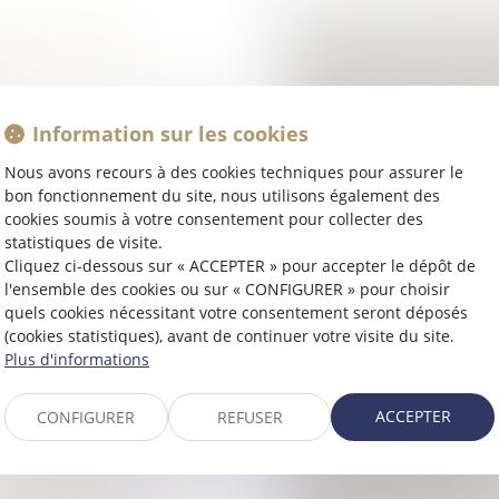
EN AFFECTE LA
VIOLENCES SEXUE
N
MINEURS, LE GO
« LEVER LE TABOU
Information sur les cookies
Droit pénal
/
Droit p
 provisoire, elle ne
Nous avons recours à des cookies techniques pour assurer le
s moyens étrangers à
Un rapport alarmant 
bon fonctionnement du site, nous utilisons également des
sexuelles incite le 
cookies soumis à votre consentement pour collecter des
briser le cycle de la v
statistiques de visite.
Cliquez ci-dessous sur « ACCEPTER » pour accepter le dépôt de
Lire la suite
l'ensemble des cookies ou sur « CONFIGURER » pour choisir
quels cookies nécessitant votre consentement seront déposés
(cookies statistiques), avant de continuer votre visite du site.
Plus d'informations
ACCEPTER
CONFIGURER
REFUSER
 CONCUBINS : LE
CEDH : DÉFAILLA
EMENT D’AGIR
PROTECTION DES 