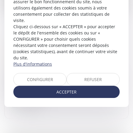
assurer le bon fonctionnement du site, nous
utilisons également des cookies soumis à votre
consentement pour collecter des statistiques de
visite.
Cliquez ci-dessous sur « ACCEPTER » pour accepter
le dépôt de l'ensemble des cookies ou sur «
CONFIGURER » pour choisir quels cookies
PUBLICITÉ DES CESSIONS DE PARTS
nécessitant votre consentement seront déposés
SOCIALES DE SOCIÉTÉS CIVILES : DE
(cookies statistiques), avant de continuer votre visite
NOUVELLES FORMALITÉS
du site.
Droit des sociétés
/
Transmission d’entreprise
Plus d'informations
Un décret n° 2026-340 du 30 avril 2026 relatif aux
formalités des entreprises vient entre autres modifier
CONFIGURER
REFUSER
les formalités entourant la publicité des cessions de
parts sociales de...
ACCEPTER
Lire la suite