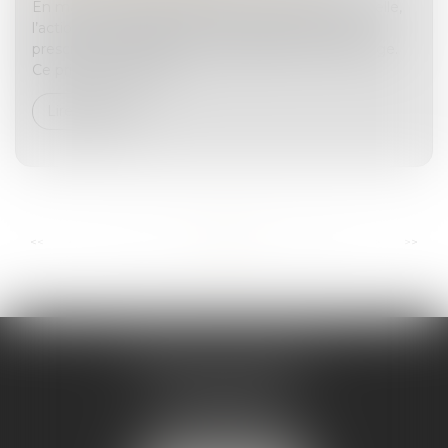
En matière de responsabilité civile extracontractuelle,
l’action en réparation d’un dommage corporel se
prescrit à compter de la consolidation du dommage.
Ce principe, consacré...
Lire la suite
...
...
<<
<
6
7
8
9
10
11
12
>
>>
ANDRÉA THOMAS E.I.
2 allée Jules Verne
Immeuble le Sextant
56610 ARRADON
Tél :
07 50 67 78 03