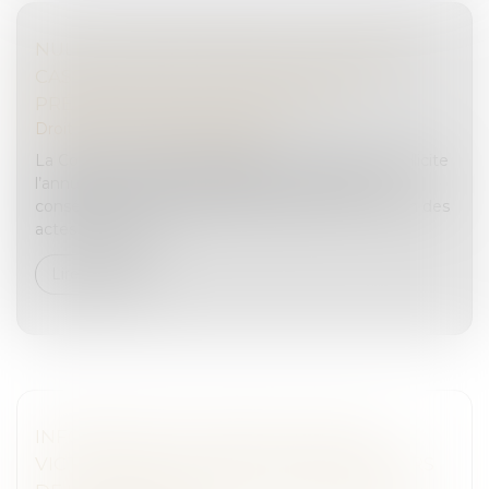
NULLITÉS DE PROCÉDURE : LA COUR DE
CASSATION EXIGE UNE DÉSIGNATION
PRÉCISE DES ACTES CONTESTÉS
Droit pénal
/
Procédure pénale
La Cour de cassation rappelle qu’une partie qui sollicite
l’annulation d’actes de procédure « par voie de
conséquence » doit identifier précisément chacun des
actes concernés...
Lire la suite
INFORMATION ET PROTECTION DES
VICTIMES DE VIOLENCES SEXUELLES LORS