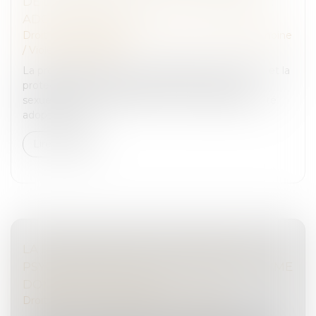
DE LA LIBÉRATION DE LEUR AGRESSEUR :
ADOPTION À L'AN
Droit de la famille, des personnes et de leur patrimoine
/
Violences familiales
La proposition de loi visant à garantir l’information et la
protection effective des victimes de violences
sexuelles lors de la libération de leur agresseur a été
adoptée par le...
Lire la suite
LA RECONNAISSANCE DU PRÉJUDICE
PSYCHIQUE DES VICTIMES DE VIOLS COMME
DOMMAGE CORPOREL
Droit des dommages corporels
/
Infraction