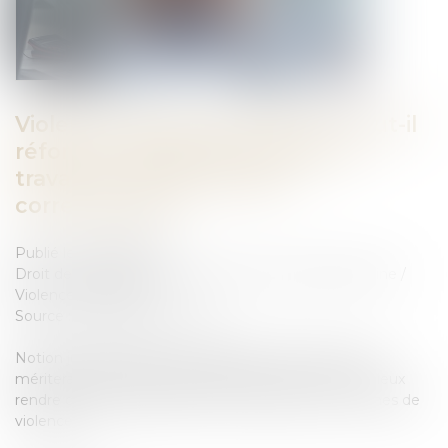
Violences faites aux femmes : faut-il
réformer l’incapacité totale de
travail, ou plutôt l’utiliser
correctement ?
Publié le :
05/06/2026
Droit de la famille, des personnes et de leur patrimoine
/
Violences familiales
Source :
theconversation.com
Notion juridique précise, l’incapacité totale de travail
mériterait d’être appliquée différemment, afin de mieux
rendre compte de la durée de vie gâchée des victimes de
violences...