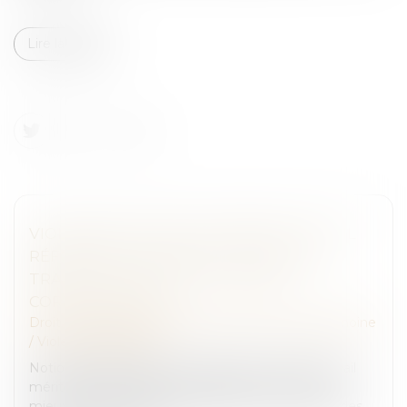
Lire la suite
VIOLENCES FAITES AUX FEMMES : FAUT-IL
RÉFORMER L’INCAPACITÉ TOTALE DE
TRAVAIL, OU PLUTÔT L’UTILISER
CORRECTEMENT ?
Droit de la famille, des personnes et de leur patrimoine
/
Violences familiales
Notion juridique précise, l’incapacité totale de travail
mériterait d’être appliquée différemment, afin de
mieux rendre compte de la durée de vie gâchée des