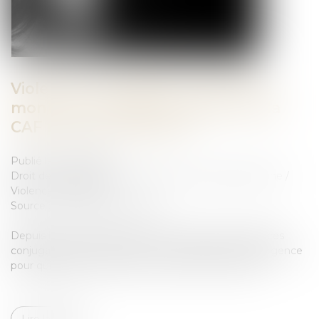
Violences conjugales : quel est le
montant de l’aide d’urgence de la
CAF pour les victimes ?
Publié le :
26/01/2024
Droit de la famille, des personnes et de leur patrimoine
/
Violences familiales
Source :
www.mercipourlinfo.fr
Depuis le 1er décembre 2023, les victimes de violences
conjugales peuvent recevoir une aide financière d’urgence
pour quitter leur domicile et se mettre en sécurité...
Lire la suite