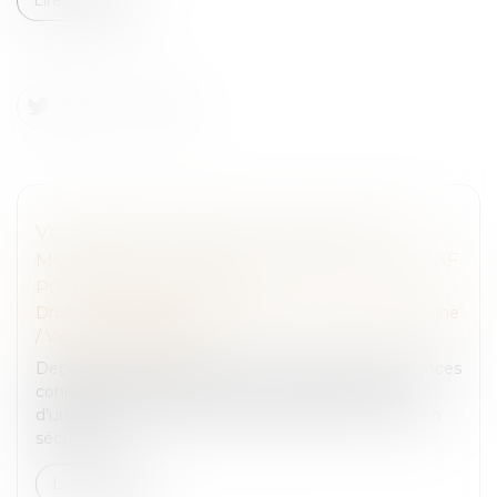
VIOLENCES CONJUGALES : QUEL EST LE
MONTANT DE L’AIDE D’URGENCE DE LA CAF
POUR LES VICTIMES ?
Droit de la famille, des personnes et de leur patrimoine
/
Violences familiales
Depuis le 1er décembre 2023, les victimes de violences
conjugales peuvent recevoir une aide financière
d’urgence pour quitter leur domicile et se mettre en
sécurité...
Lire la suite