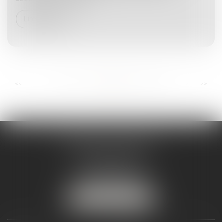
Lire la suite
...
...
<<
<
75
76
77
78
79
80
81
>
>>
ANDRÉA THOMAS E.I.
2 allée Jules Verne
Immeuble le Sextant
56610 ARRADON
Tél :
07 50 67 78 03
NOUS LOCALISER