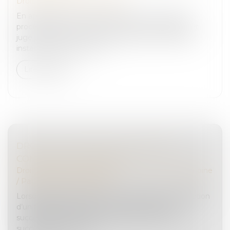
Droit pénal
/
Procédure pénale
En application des articles 385 et 512 du Code de
procédure pénale, le prévenu, qui, cité à parquet et
jugé par défaut, ne s'est pas défendu en première
instance, peut présenter...
Lire la suite
DROIT DE SUCCESSION IMMOBILIER :
COMMENT ÇA MARCHE ?
Droit de la famille, des personnes et de leur patrimoine
/
Patrimoine et succession
Lorsqu’un décès survient, il est procédé à la réalisation
d’un bilan patrimonial, à partir duquel la masse
successorale est calculée, ainsi que le droit de
succession immobilier...