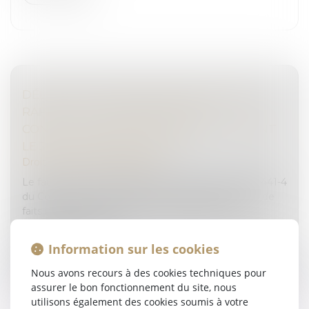
DÉLIT DE FAUX EN ÉCRITURE PUBLIQUE :
RAPPEL DE LA PROCÉDURE DE
CONSTITUTION DE PARTIE CIVILE DEVANT
LE JUGE DE L’INSTRUCTION
Droit pénal
/
(NPU) Infraction
Le faux en écriture publique est défini par l’article 441-4
du Code pénal comme un document faisant état de
faits inexacts et comportant la signature d’une
personne dépositaire...
Information sur les cookies
Lire la suite
Nous avons recours à des cookies techniques pour
assurer le bon fonctionnement du site, nous
utilisons également des cookies soumis à votre