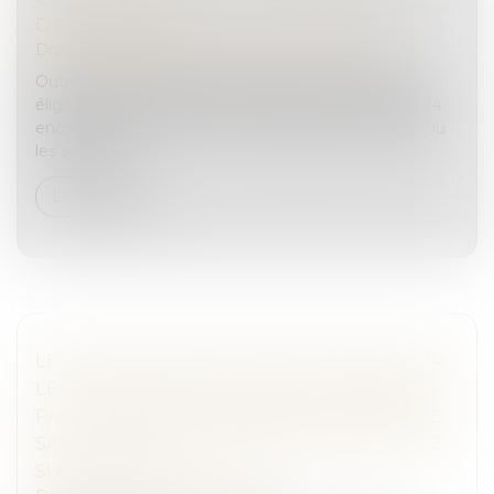
D’ENTREPRISE
Droit des sociétés
/
Transmission d’entreprise
Outre une clarification des activités commerciales
éligibles au pacte Dutreil, la loi de finances pour 2024
encourage la reprise d’une entreprise par la famille ou
les salariés...
Lire la suite
LE JUGE EST TENU DE STATUER, TANT SUR
LES EXCEPTIONS NOUVELLES PROPOSÉES
PAR LE PRÉVENU, QUI N'AVAIT PAS ASSURÉ
SA DÉFENSE EN PREMIÈRE INSTANCE, QUE
SUR LE FOND