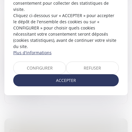
consentement pour collecter des statistiques de
visite.
Cliquez ci-dessous sur « ACCEPTER » pour accepter
ENFANT NÉ HORS MARIAGE LÉGITIMÉ : LA
le dépôt de l'ensemble des cookies ou sur «
PRODUCTION DE L’ACTE DE NAISSANCE
CONFIGURER » pour choisir quels cookies
nécessitant votre consentement seront déposés
ANNOTÉ SUFFIT POUR HÉRITER
(cookies statistiques), avant de continuer votre visite
Droit de la famille, des personnes et de leur patrimoine
du site.
/
Patrimoine et succession
Plus d'informations
Les héritières oubliées de la succession de leur lointain
parent justifient de leur appartenance à sa branche
CONFIGURER
REFUSER
maternelle par la production de leur acte de naissance
respectif su...
ACCEPTER
Lire la suite
COUPS DE POUCE À LA TRANSMISSION