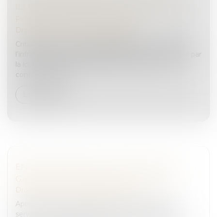
ILLÉGALE D’INTÉRÊTS : TOUT CHANGER
POUR QUE RIEN NE CHANGE
Droit pénal
/
Droit pénal des affaires
Critiquée pour son champ d’application trop grand,
l’infraction de prise illégale d’intérêts a été modifiée par
la loi n° 2021-1729 du 22 décembre 2021 pour la
confiance dans l’...
Lire la suite
ENREGISTREMENT DE L’AUDITION DU
GARDÉ À VUE ET MISSION DE L’EXPERT
Droit pénal
/
Droit pénal des mineurs
Après le constat de décès d’un nourrisson par les
services de secours au domicile d’un couple, les