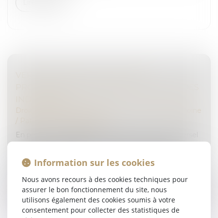
Lire la suite
VERS UNE SIMPLIFICATION DES
PROCÉDURES DE PARTAGE JUDICIAIRE DES
INDIVISIONS
Droit de la famille, des personnes et de leur patrimoine
/
Patrimoine et succession
En présence de plusieurs successeurs à titre universel
(héritiers ou légataires), les biens qui composent le
patrimoine du défunt se trouvent en indivision à
Information sur les cookies
compter du décès. E...
Nous avons recours à des cookies techniques pour
Lire la suite
assurer le bon fonctionnement du site, nous
utilisons également des cookies soumis à votre
consentement pour collecter des statistiques de