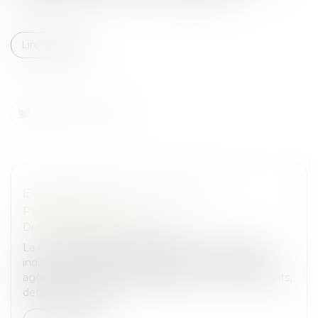
Lire la suite
EXCEPTION DE NULLITÉ DE LA
PERQUISITION
Droit pénal
/
Procédure pénale
La cour d'appel de Montpellier avait condamné un
individu à 7 ans d’emprisonnement pour violences
aggravées, infraction à la législation sur les stupéfiants,
détention sans just...