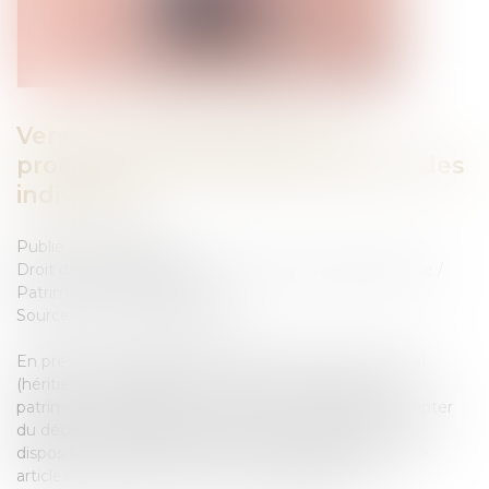
Vers une simplification des
procédures de partage judiciaire des
indivisions
Publié le :
22/06/2023
Droit de la famille, des personnes et de leur patrimoine
/
Patrimoine et succession
Source :
www.actu-juridique.fr
En présence de plusieurs successeurs à titre universel
(héritiers ou légataires), les biens qui composent le
patrimoine du défunt se trouvent en indivision à compter
du décès. En l’absence de convention d’indivision, les
dispositions du régime légal de l’indivision prévues aux
articles 815 à 815-18 du Code civil s’appliquent...