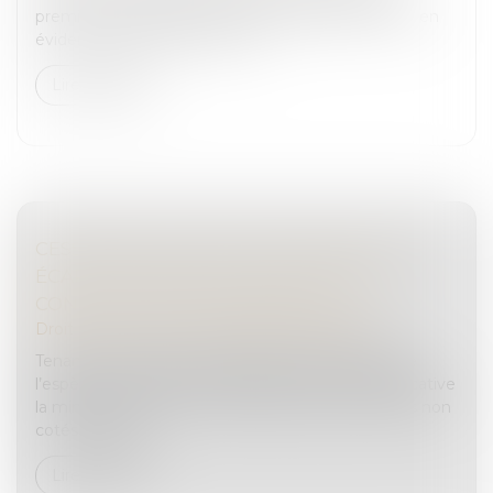
premières constatations médico-légales mettent en
évidence des lésions traumat...
Lire la suite
CESSION DE TITRES À PRIX MINORÉ : UN
ÉCART INFÉRIEUR À 20 % PEUT ÊTRE
CONSTITUTIF D'UNE LIBÉRALITÉ
Droit des sociétés
/
Transmission d’entreprise
Tenant compte des circonstances particulières de
l’espèce, le Conseil d’État regarde comme significative
la minoration de 14,1 % du prix de cession de titres non
cotés évalués s...
Lire la suite