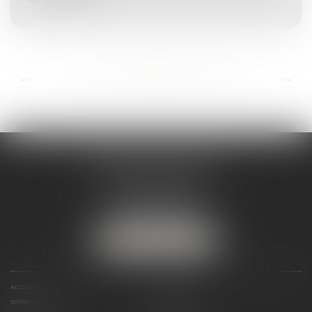
...
...
<<
<
97
98
99
100
101
102
103
>
>>
ANDRÉA THOMAS E.I.
2 allée Jules Verne
Immeuble le Sextant
56610 ARRADON
Tél :
07 50 67 78 03
NOUS LOCALISER
ACCUEIL
PRÉSENTATION
COMPÉTENCES
ACTUALITÉS