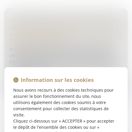
ACTION EN NULLITÉ D’UNE MODIFICATION
DE CLAUSE BÉNÉFICIAIRE
Droit de la famille, des personnes et de leur patrimoine
/
Patrimoine et succession
Action en nullité d’avenants de modifications de
clauses bénéficiaires : la recherche de circonstances
extérieures ayant entouré la signature des avenants
requise par la Cour de...
Information sur les cookies
Lire la suite
Nous avons recours à des cookies techniques pour
assurer le bon fonctionnement du site, nous
utilisons également des cookies soumis à votre
consentement pour collecter des statistiques de
visite.
Cliquez ci-dessous sur « ACCEPTER » pour accepter
LE PARENT AYANT DONNÉ NAISSANCE
le dépôt de l'ensemble des cookies ou sur «
PEUT-IL ÊTRE ENREGISTRÉ EN TANT QUE