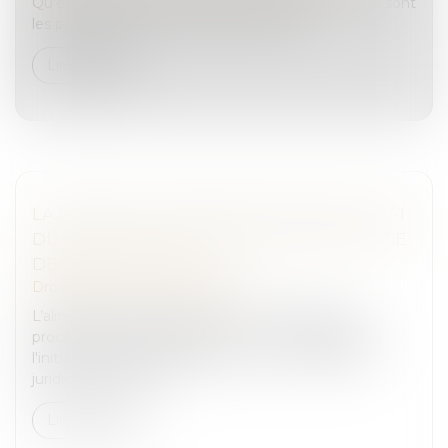
Qu’entend-on par valorisation d’entreprise ? Quels sont
les principaux enjeux et écueils à éviter ?...
Lire la suite
LA NON-SOLLICITATION DE L’ARTICLE 470-1
DU CPP AU PÉNAL PRIVE-T-ELLE DE TOUTE
DEMANDE AU CIVIL ?
Droit pénal
/
Procédure pénale
L’alinéa premier de l’article L 470-1 du Code de
procédure pénale, dispose que « Le tribunal saisi, à
l'initiative du ministère public ou sur renvoi d'une
juridiction d'instruct...
Lire la suite