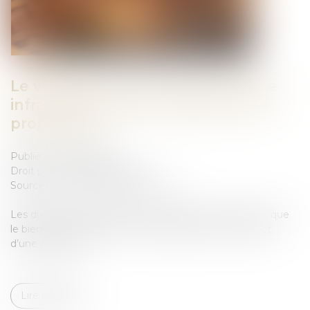
Le véhicule volé, instrument d’une
infraction, doit être restitué à son
propriétaire
Publié le :
04/05/2023
Droit pénal
/
(NPU) Infraction
Source :
www.lemag-juridique.com
Les droits du tiers de bonne foi doivent être réservés, que
le bien soit l'instrument ou le produit direct ou indirect
d’une infraction...
Lire la suite