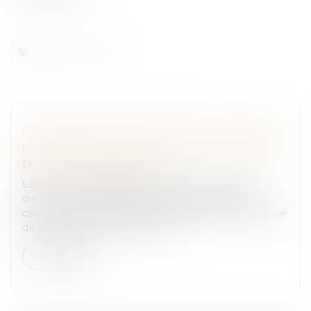
CRÉATION DU SIROCCO POUR LE SUIVI DES
PROCÉDURES DE CRIMINALITÉ ORGANISÉE
Droit pénal
/
(NPU) Infraction
Le décret n° 2023-309, du 25 avril 2023, portant
création d’un traitement automatisé de données à
caractère personnel dénommé « Système Informatisé
de Recoupement, d’Orientation...
Lire la suite