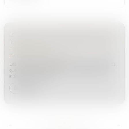
LE VÉHICULE VOLÉ, INSTRUMENT D’UNE
INFRACTION, DOIT ÊTRE RESTITUÉ À SON
PROPRIÉTAIRE
Droit pénal
/
(NPU) Infraction
Les droits du tiers de bonne foi doivent être réservés,
que le bien soit l'instrument ou le produit direct ou
indirect d’une infraction...
Lire la suite
...
...
<<
<
101
102
103
104
105
106
107
>
>>