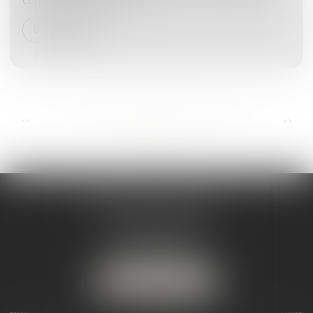
connotation sexuelle ou s...
Lire la suite
...
...
<<
<
32
33
34
35
36
37
38
>
>>
ANDRÉA THOMAS E.I.
2 allée Jules Verne
Immeuble le Sextant
56610 ARRADON
Tél :
07 50 67 78 03
NOUS LOCALISER