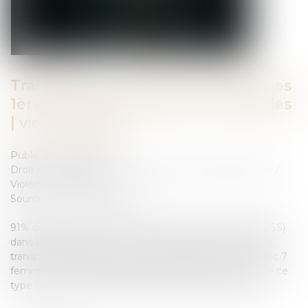
Transports en commun : les femmes
1ères victimes de violences sexuelles
| vie-publique.fr
Publié le :
28/03/2025
Droit de la famille, des personnes et de leur patrimoine
/
Violences familiales
Source :
www.vie-publique.fr
91% des victimes de violences sexistes ou sexuelles (VSS)
dans les transports en commun sont des femmes. Les
transports franciliens sont particulièrement pointés avec 7
femmes sur 10 qui déclarent avoir déjà été victimes de ce
type de violences dans les transports d'Île-de-France.