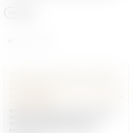
Lire la suite
TRANSPORTS EN COMMUN : LES FEMMES
1ÈRES VICTIMES DE VIOLENCES SEXUELLES |
VIE-PUBLIQUE.FR
Droit de la famille, des personnes et de leur patrimoine
/
Violences familiales
91% des victimes de violences sexistes ou sexuelles
(VSS) dans les transports en commun sont des
femmes. Les transports franciliens sont
particulièrement pointés avec 7 femmes s...