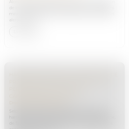
Alors que le Sénat débute l’examen de la proposition
de loi « Restaurer l'autorité de la justice à l'égard des
mineurs délinquants et de leurs parents », la CNCDH
alerte : qu’en...
Lire la suite
HARCÈLEMENT SEXUEL : LA RÉPÉTITION DE
PROPOS À L’ENCONTRE DE PLUSIEURS
PERSONNES PEUT SUFFIRE À
CARACTÉRISER L’INFRACTION
Droit pénal
/
(NPU) Infraction
Selon l’article 222-33 du Code pénal, constitue un
harcèlement sexuel le fait d’imposer à une personne,
de façon répétée, des propos ou comportements à