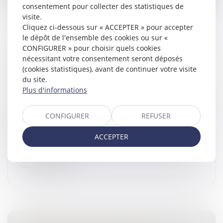
consentement pour collecter des statistiques de
visite.
Cliquez ci-dessous sur « ACCEPTER » pour accepter
le dépôt de l'ensemble des cookies ou sur «
CONFIGURER » pour choisir quels cookies
DROIT DE VISITE EN ESPACE DE
nécessitant votre consentement seront déposés
RENCONTRE : L’OBLIGATION POUR LE JUGE
(cookies statistiques), avant de continuer votre visite
du site.
DE FIXER UNE DURÉE
Plus d'informations
Droit de la famille, des personnes et de leur patrimoine
Lorsqu'un droit de visite est exercé dans un espace de
CONFIGURER
REFUSER
rencontre, le juge doit impérativement en fixer la
durée, conformément à l'article 1180-5 du Code de
ACCEPTER
procédure civile. L'a...
Lire la suite