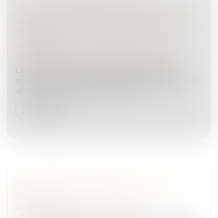
PROLONGATION DU DISPOSITIF
D'ABATTEMENT DONT BÉNÉFICIENT LES
DIRIGEANTS DE PME PARTANT À LA
RETRAITE
Droit des sociétés
/
Transmission d’entreprise
La loi de finances pour 2025 proroge jusqu'au 31
décembre 2031 l'abattement fixe dont bénéficient les
dirigeants de PME partant à la retraite...
Lire la suite
PPL JUSTICE DES MINEURS : LA CNCDH
S'INQUIÈTE
Droit pénal
/
Droit pénal des mineurs