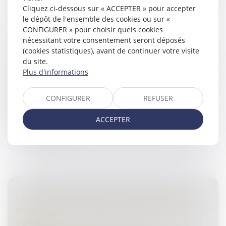
Cliquez ci-dessous sur « ACCEPTER » pour accepter
le dépôt de l'ensemble des cookies ou sur «
CONFIGURER » pour choisir quels cookies
TRANSMISSION D'ENTREPRISES : MISE EN
nécessitant votre consentement seront déposés
PERSPECTIVE PATRIMONIALE
(cookies statistiques), avant de continuer votre visite
Droit des sociétés
/
Transmission d’entreprise
du site.
La publication récente de deux documents relatifs à la
Plus d'informations
transmission d’entreprise nous donne l’occasion,
chiffres à l’appui, de nous pencher sur un marché
CONFIGURER
REFUSER
dynamique, porté notamm...
ACCEPTER
Lire la suite
LUTTE CONTRE LE NARCOTRAFIC DE
MINEURS : SIGNATURE D’UN PROTOCOLE
INÉDIT