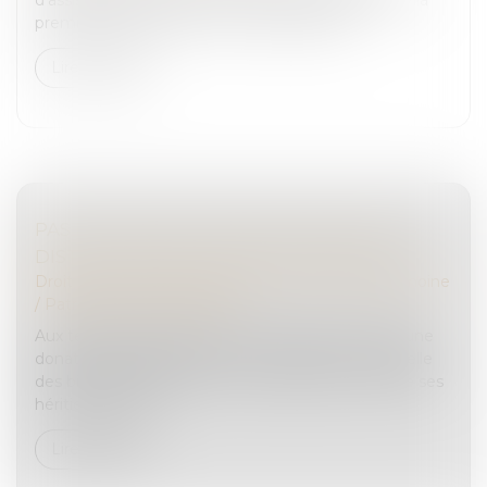
première fois devant la Cour de cassation...
Lire la suite
PAS DE DONATION-PARTAGE SANS LOTS
DISTINCTS POUR CHAQUE DONATAIRE
Droit de la famille, des personnes et de leur patrimoine
/
Patrimoine et succession
Aux termes de l’ancien article 1075 du Code civil, une
donation-partage suppose une répartition matérielle
des biens effectuée par un ascendant au profit de ses
héritiers présom...
Lire la suite