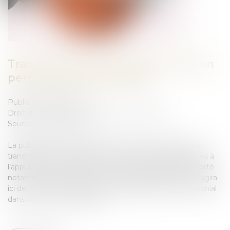
Transmission d'entreprises : mise en
perspective patrimoniale
Publié le :
28/07/2025
Droit des sociétés
/
Transmission d’entreprise
Source :
www.aurep.com
La publication récente de deux documents relatifs à la
transmission d’entreprise nous donne l’occasion, chiffres à
l’appui, de nous pencher sur un marché dynamique, porté
notamment par une pyramide des âges favorable. Il s’agira
ici de montrer l’intérêt d’un accompagnement patrimonial
dans ces moments décisifs...