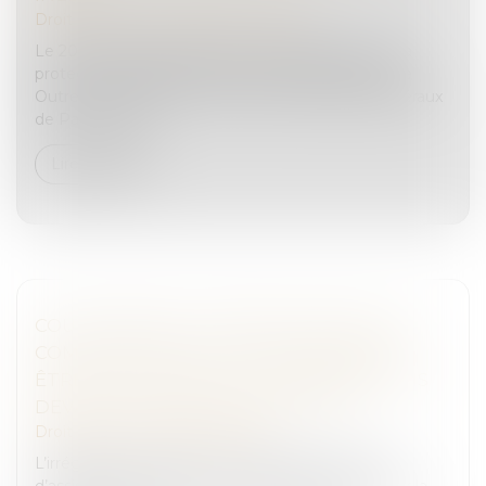
Droit pénal
/
Droit pénal des mineurs
Le 20 juin 2025, les directions interrégionales de la
protection judiciaire de la jeunesse d’Île-de-France
Outre-mer et Sud-Est ainsi que les parquets généraux
de Paris, Versail...
Lire la suite
COUR D’ASSISES : L’IRRÉGULARITÉ DE LA
COMPOSITION DE LA COUR NE SAURAIT
ÊTRE INVOQUÉE POUR LA PREMIÈRE FOIS
DEVANT LA COUR DE CASSATION !
Droit pénal
/
Procédure pénale
L’irrégularité affectant la composition de la Cour
d’assises des mineurs ne peut être invoquée pour la