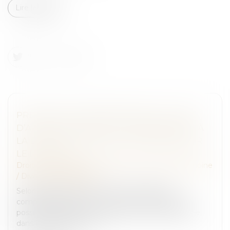
Lire la suite
PRESTATION COMPENSATOIRE : LA DATE
D’APPRÉCIATION DOIT CORRESPONDRE À
LA DATE DE L’ARRÊT EN CAS D’APPEL SUR
LE DIVORCE
Droit de la famille, des personnes et de leur patrimoine
/
Divorce et séparation
Selon l'article 270 du Code civil, la prestation
compensatoire vise à compenser, autant qu’il est
possible, la disparité que la rupture du mariage crée
dans les conditions de vi...