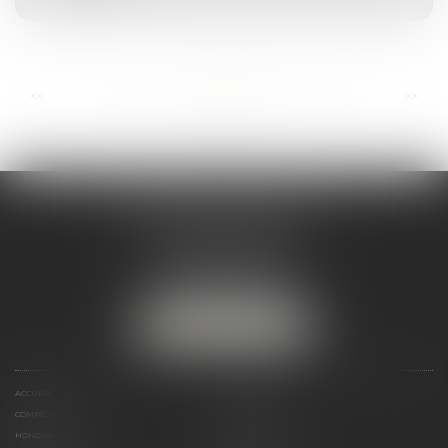
...
...
<<
<
14
15
16
17
18
19
20
>
>>
ANDRÉA THOMAS E.I.
2 allée Jules Verne
Immeuble le Sextant
56610 ARRADON
Tél :
07 50 67 78 03
NOUS LOCALISER
ACCUEIL
PRÉSENTATION
COMPÉTENCES
ACTUALITÉS
HONORAIRES
LIENS UTILES