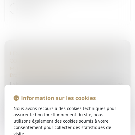
Lire la suite
LES DÉTENUS NE VOTERONT PLUS PAR
CORRESPONDANCE AUX ÉLECTIONS
MUNICIPALES ET LÉGISLATIVES
Droit pénal
/
(NPU) Infraction
La loi n° 2025-658 du 18 juillet 2025 relative au droit de
vote par correspondance des personnes détenues a
été publiée au Journal officiel du 19 juillet 2025...
Information sur les cookies
Nous avons recours à des cookies techniques pour
Lire la suite
assurer le bon fonctionnement du site, nous
utilisons également des cookies soumis à votre
consentement pour collecter des statistiques de
visite.