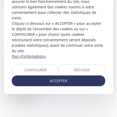
assurer le bon fonctionnement du site, nous
utilisons également des cookies soumis à votre
consentement pour collecter des statistiques de
visite.
Cliquez ci-dessous sur « ACCEPTER » pour accepter
le dépôt de l'ensemble des cookies ou sur «
LA DÉSUÉTUDE DE L’ARTICLE 30-3 DU CODE
CONFIGURER » pour choisir quels cookies
CIVIL EST INOPPOSABLE AUX ENFANTS
nécessitant votre consentement seront déposés
MINEURS LORSQUE LEUR ASCENDANT N'EN
(cookies statistiques), avant de continuer votre visite
A PAS FAIT L'OBJET
du site.
Plus d'informations
Droit de la famille, des personnes et de leur patrimoine
/
Filiation
Dans un arrêt du 27 novembre 2024, la Cour de
CONFIGURER
REFUSER
cassation a rappelé les règles spécifiques liées à la
transmission de la nationalité française par filiation, en
ACCEPTER
mettant en lumière...
Lire la suite