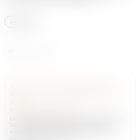
Lire la suite
PURGE DES NULLITÉS EN PROCÉDURE
PÉNALE : LA LOI DE 2024 REDÉFINIT LES
RÈGLES
Droit pénal
/
Procédure pénale
La loi n° 2024-1061 du 26 novembre 2024, publiée au
Journal officiel le 27 novembre, vise à renforcer le
mécanisme de purge des nullités en matière
correctionnelle et criminelle...