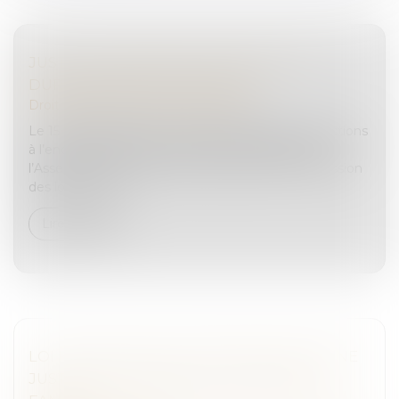
JUSTICE DES MINEURS : BIENTÔT UN
DURCISSEMENT DES PEINES ?
Droit pénal
/
Droit pénal des mineurs
Le 15 octobre dernier, un texte durcissant les sanctions
à l’encontre des moins de 18 ans a été déposé à
l’Assemblée nationale. Après étude par la commission
des lois, il a été...
Lire la suite
LOI N° 2024-494 DU 31 MAI 2024 POUR UNE
JUSTICE PATRIMONIALE AU SEIN DE LA