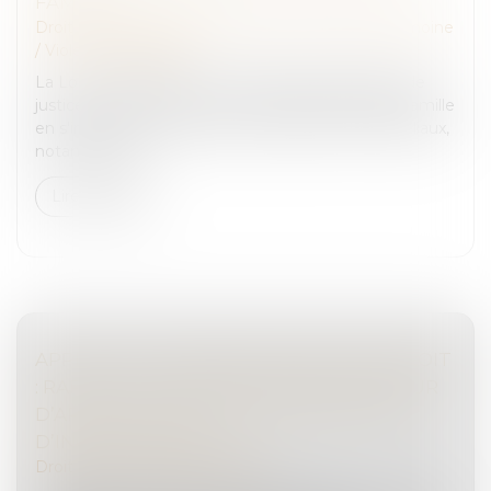
FAMILLE
Droit de la famille, des personnes et de leur patrimoine
/
Violences familiales
La Loi n° 2024-494 du 31 mai 2024 instaure plus de
justice entre les époux en matière de droit de la famille
en s'intéressant à la gestion des patrimoines familiaux,
notamment e...
Lire la suite
APPEL D’UN JUGEMENT AVANT DIRE DROIT
: RAPPEL DE L’OBLIGATION POUR LA COUR
D’APPEL DE STATUER SUR L’EXCEPTION
D’INCOMPÉTENCE
Droit pénal
/
Procédure pénale