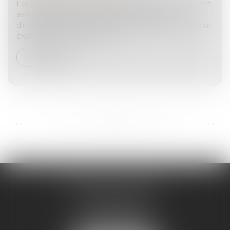
Lorsqu'une partie civile interjette appel d'un jugement
avant dire droit statuant sur une exception
d'incompétence, la Cour d'appel est compétente pour
examiner non seulement le...
Lire la suite
...
...
<<
<
43
44
45
46
47
48
49
>
>>
ANDRÉA THOMAS E.I.
2 allée Jules Verne
Immeuble le Sextant
56610 ARRADON
Tél :
07 50 67 78 03