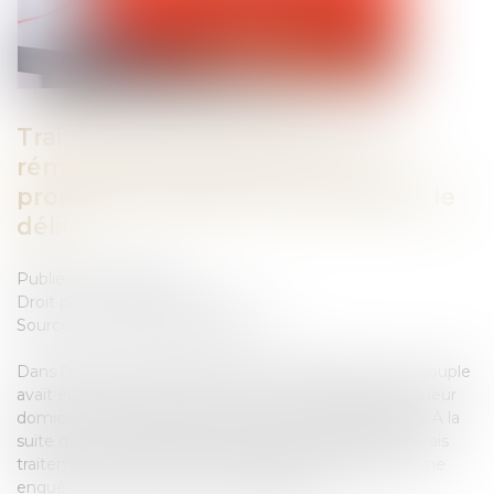
Traite des êtres humains : une
rémunération dérisoire et une
promesse suffisent à caractériser le
délit
Publié le :
12/12/2024
Droit pénal
/
(NPU) Infraction
Source :
www.lemag-juridique.com
Dans l’affaire portée devant la Cour de cassation, un couple
avait eu recours aux services d’un salarié qui logeait à leur
domicile et y effectuait diverses tâches domestiques. À la
suite d’un signalement portant sur de possibles mauvais
traitements et conditions d’hébergement indignes, une
enquête préliminaire avait été diligentée...