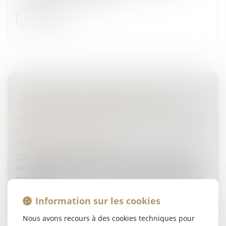
Lire la suite
TRAITE DES ÊTRES HUMAINS : UNE
RÉMUNÉRATION DÉRISOIRE ET UNE
PROMESSE SUFFISENT À CARACTÉRISER LE
DÉLIT
Droit pénal
/
(NPU) Infraction
Dans l’affaire portée devant la Cour de cassation, un
couple avait eu recours aux services d’un salarié qui
logeait à leur domicile et y effectuait diverses tâches
domestiques....
Information sur les cookies
Lire la suite
Nous avons recours à des cookies techniques pour