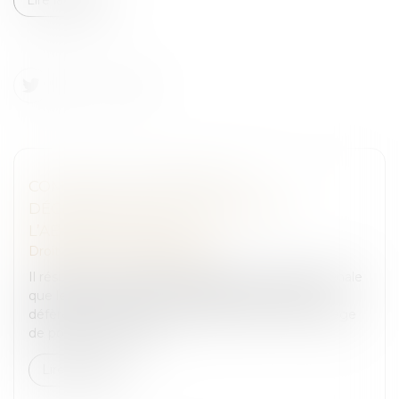
COMPARUTION IMMÉDIATE :
DÉCLARATIONS VOLONTAIRES EN
L’ABSENCE D’AVOCAT
Droit pénal
/
Procédure pénale
Il résulte de l’article 393 du Code de procédure pénale
que le procureur de la République qui ordonne le
défèrement devant lui d’une personne qu’il envisage
de poursuivre en app...
Lire la suite