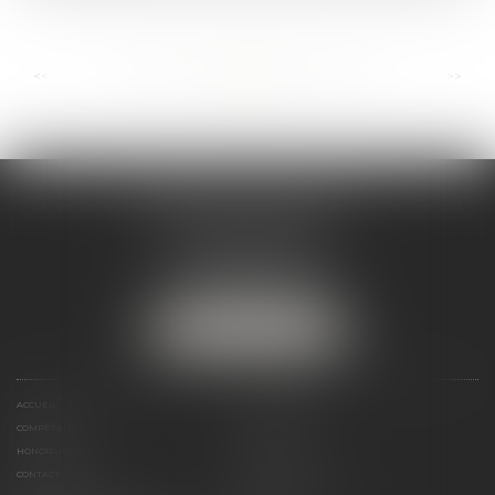
...
...
<<
<
118
119
120
121
122
123
124
>
>>
ANDRÉA THOMAS E.I.
2 allée Jules Verne
Immeuble le Sextant
56610 ARRADON
Tél :
07 50 67 78 03
NOUS LOCALISER
ACCUEIL
PRÉSENTATION
COMPÉTENCES
ACTUALITÉS
HONORAIRES
LIENS UTILES
CONTACT
PLAN DU SITE