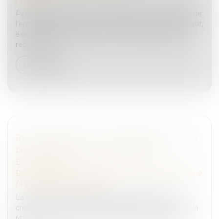
Parachevant la politique de libéralisation du prénom de
l’enfant engagée il y a trente ans, les pouvoirs législatif,
exécutif comme judiciaire s’accordent désormais à
reconnaîtr...
Lire la suite
RENTE VIAGÈRE : LA CLAUSE RÉSOLUTOIRE
DE PLEIN DROIT DOIT ÊTRE NON
ÉQUIVOQUE
Droit de la famille, des personnes et de leur patrimoine
/
Patrimoine et succession
La clause qui a pour seul objet de permettre au
crédirentier de demander en justice le prononcé de la
résolution n’est pas une clause résolutoire de plein