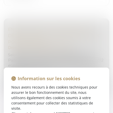
ENQUÊTE PÉNALE : CONDITION DE LA
DÉSIGNATION D’UN MANDATAIRE AD HOC
POUR LE MINEUR
Droit pénal
/
Droit pénal des mineurs
Selon l’article 20 de la directive 2012/29/UE du
Parlement européen et du Conseil du 25 octobre 2012
établissant des normes minimales concernant les
droits, le soutien et la pro...
Information sur les cookies
Lire la suite
Nous avons recours à des cookies techniques pour
assurer le bon fonctionnement du site, nous
utilisons également des cookies soumis à votre
consentement pour collecter des statistiques de
visite.