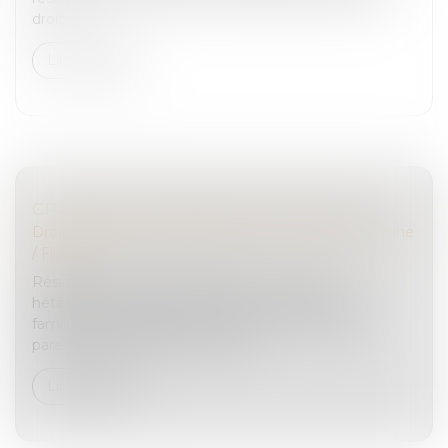
droit...
Lire la suite
GPA : C’EST L’INTENTION QUI COMPTE
Droit de la famille, des personnes et de leur patrimoine
/
Filiation
Résidant en Polynésie française, un couple
hétérosexuel avait obtenu d’un juge aux affaires
familiales la délégation de l’exercice de l’autorité
parentale sur leur enfant biolog...
Lire la suite