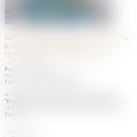
Selon Transparency International, la
lutte contre la corruption
transnationale est en net recul
Publié le :
02/11/2022
Droit pénal
/
Droit pénal des affaires
Source :
www.editions-legislatives.fr
Dans son rapport Exporting Corruption 2022, l’ONG
Transparency International fait état d’un recul général en
matière de lutte contre la corruption d’agents publics
étrangers...
Lire la suite