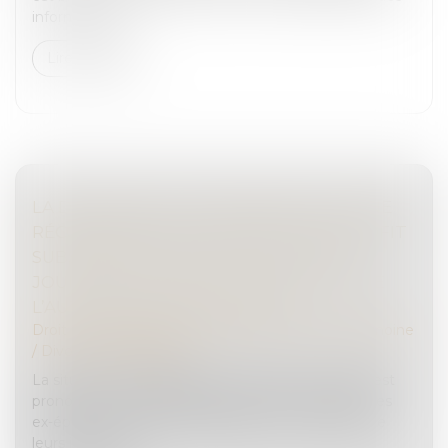
informe sans...
Lire la suite
LA DÉCISION QUI SE PRONONCE SUR UNE
RÉCOMPENSE CALCULÉE SELON LE PROFIT
SUBSISTANT SANS FIXER LA DATE DE
JOUISSANCE DIVISE EST DÉPOURVUE DE
L’AUTORITÉ DE CHOSE JUGÉE
Droit de la famille, des personnes et de leur patrimoine
/
Divorce et séparation
La situation est classique : le divorce d’un couple est
prononcé, mais des difficultés surviennent entre les
ex-époux concernant la liquidation et le partage de
leurs intérêts p...