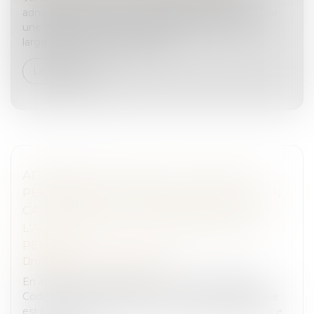
administrative, la Cour de cassation semble apporter
une réponse positive à cette question et ouvrir
largement le champ d'applica...
Lire la suite
ADRESSES MULTIPLES : LA CITATION À
PERSONNE EST PRÉSUMÉE ACCOMPLIE EN
CAS DE RESPECT DES FORMALITÉS DE
L'ARTICLE 558 DU CODE DE PROCÉDURE
PÉNALE
Droit pénal
/
Procédure pénale
En application des alinéas 2 et 4 de l’article 558 du
Code de procédure civile, lorsque le domicile indiqué
est bien celui de l'intéressé, le commissaire de justice