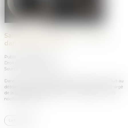
Sanctions concernant l'arbitrage
dans l'affaire Tapie
Publié le :
13/07/2023
Droit pénal
/
(NPU) Infraction
Source :
www.actu-juridique.fr
Dans une affaire d’escroquerie à l’arbitrage ayant conduit au
détournement de fonds détenus par un consortium chargé
de la gestion des contentieux liés à la liquidation d’actifs
nocifs d’une banque...
Lire la suite