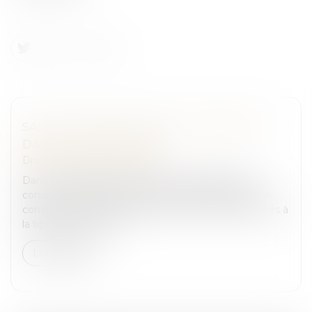
SANCTIONS CONCERNANT L'ARBITRAGE
DANS L'AFFAIRE TAPIE
Droit pénal
/
(NPU) Infraction
Dans une affaire d’escroquerie à l’arbitrage ayant
conduit au détournement de fonds détenus par un
consortium chargé de la gestion des contentieux liés à
la liquidation d’actifs...
Lire la suite