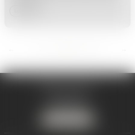
Lire la suite
...
...
<<
<
95
96
97
98
99
100
101
>
>>
ANDRÉA THOMAS E.I.
2 allée Jules Verne
Immeuble le Sextant
56610 ARRADON
Tél :
07 50 67 78 03
NOUS LOCALISER