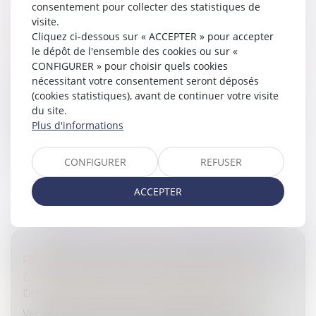
consentement pour collecter des statistiques de
PRÉCISION SUR LE LIEU DE COMMISSION DE
visite.
L’INFRACTION
Cliquez ci-dessous sur « ACCEPTER » pour accepter
Droit de la famille, des personnes et de leur patrimoine
le dépôt de l'ensemble des cookies ou sur «
/
Divorce et séparation
CONFIGURER » pour choisir quels cookies
nécessitant votre consentement seront déposés
La non-présentation d’enfant, aussi appelée :
(cookies statistiques), avant de continuer votre visite
enlèvement parental, constitue un délit pénal, par
du site.
lequel un parent refuse de restituer l’enfant au parent
Plus d'informations
qui en a la garde habitu...
Lire la suite
CONFIGURER
REFUSER
ACCEPTER
RÉGIME DUTREIL : LA LOCATION ÉQUIPÉE
EST-ELLE UNE ACTIVITÉ ÉLIGIBLE ?
Droit des sociétés
/
Transmission d’entreprise
Venant une nouvelle fois contredire la position