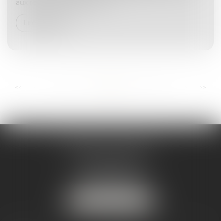
aux recommandations du G...
Lire la suite
...
...
<<
<
10
11
12
13
14
15
16
>
>>
ANDRÉA THOMAS E.I.
2 allée Jules Verne
Immeuble le Sextant
56610 ARRADON
Tél :
07 50 67 78 03
NOUS LOCALISER