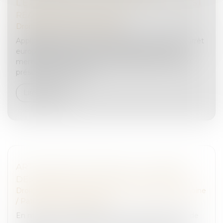
L’ÉTRANGER : LE RÔLE DU PROCUREUR EST
RÉAFFIRMÉ PAR LA COUR !
Droit pénal
/
Procédure pénale
Applicable depuis le 1er janvier 2004, le mandat d’arrêt
européen permet à l’autorité judiciaire de l’État
membre émetteur de se voir remettre un individu
présent dans un autre...
Lire la suite
ARTICLE 922 DU CODE CIVIL : LA VALEUR
DES BIENS DOIT ÊTRE FIXÉE AU DÉCÈS
Droit de la famille, des personnes et de leur patrimoine
/
Patrimoine et succession
En matière successorale, l’ancien article 922 du Code