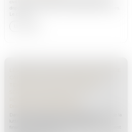
civil fixe les règles de détermination de la quotité
disponible et de la réduction des libéralités excessives.
Le calcul s’...
Lire la suite
LES MIS EN CAUSE POUR BLANCHIMENT DE
CAPITAUX ET POUR FINANCEMENT DU
TERRORISME ENREGISTRÉS PAR LES
SERVICES DE SÉCURITÉ EN 2024 :
RÉSULTATS PROVISOIRES
Droit pénal
/
Droit pénal des affaires
Dans le cadre des travaux du conseil d’orientation de la
lutte contre le blanchiment de capitaux et le
financement du terrorisme (COLB), et conformément