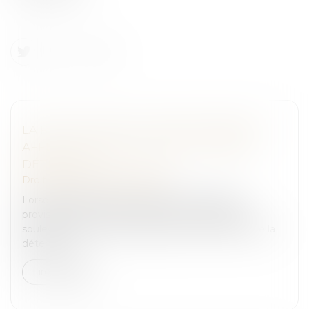
LA RÉGULARITÉ DE LA MISE EN EXAMEN
AFFECTE LA RÉGULARITÉ DU TITRE DE
DÉTENTION
Droit pénal
/
Procédure pénale
Lorsqu’une personne est placée en détention
provisoire, elle ne peut, sous couvert d’un appel,
soulever des moyens étrangers à l’objet même de la
détention...
Lire la suite