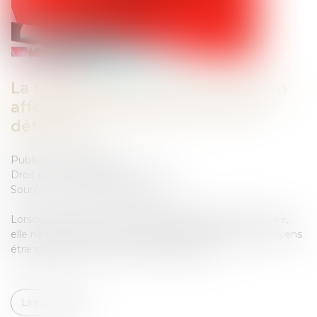
La régularité de la mise en examen
affecte la régularité du titre de
détention
Publié le :
19/09/2025
Droit pénal
/
Procédure pénale
Source :
www.lemag-juridique.com
Lorsqu’une personne est placée en détention provisoire,
elle ne peut, sous couvert d’un appel, soulever des moyens
étrangers à l’objet même de la détention...
Lire la suite