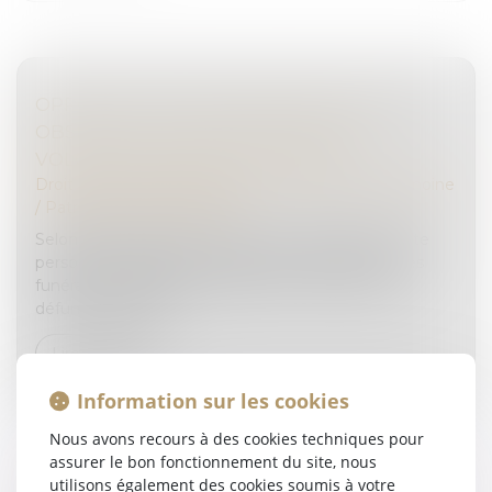
OPPOSITION ENTRE HÉRITIERS SUR LES
OBSÈQUES : LE JUGE PRIVILÉGIE LA
VOLONTÉ EXPRIMÉE DU DÉFUNT
Droit de la famille, des personnes et de leur patrimoine
/
Patrimoine et succession
Selon l’article 3 de la loi du 15 novembre 1887, toute
personne capable peut régler les conditions de ses
funérailles. À défaut de dispositions expresses du
défunt, il appartien...
Lire la suite
Information sur les cookies
Nous avons recours à des cookies techniques pour
assurer le bon fonctionnement du site, nous
utilisons également des cookies soumis à votre