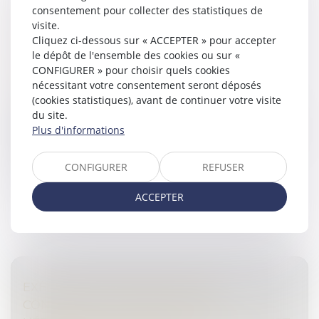
consentement pour collecter des statistiques de
MAINTIEN DANS UN SYSTÈME DE
visite.
TRAITEMENT AUTOMATISÉ : L’USAGE
Cliquez ci-dessous sur « ACCEPTER » pour accepter
ÉTRANGER À LA MISSION SUFFIT À
le dépôt de l'ensemble des cookies ou sur «
CARACTÉRISER L’INFRACTION
CONFIGURER » pour choisir quels cookies
nécessitant votre consentement seront déposés
Droit pénal
/
(NPU) Infraction
(cookies statistiques), avant de continuer votre visite
Le délit de maintien frauduleux dans un système de
du site.
traitement automatisé, prévu par l’article 323-1 du
Plus d'informations
Code pénal, sanctionne toute personne qui, sans droit,
se maintient dans u...
CONFIGURER
REFUSER
Lire la suite
ACCEPTER
EXÉCUTION EN FRANCE D’UNE
CONDAMNATION PRONONCÉE À