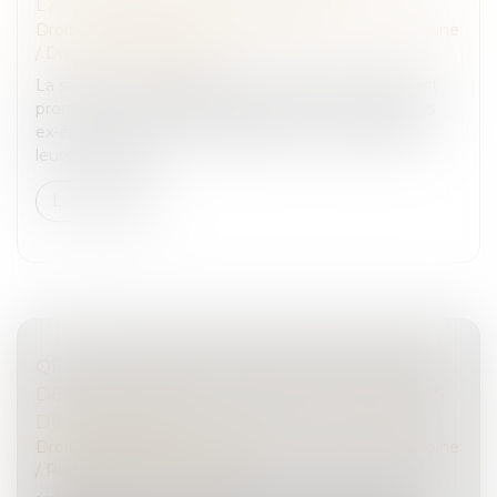
L’AUTORITÉ DE CHOSE JUGÉE
Droit de la famille, des personnes et de leur patrimoine
/
Divorce et séparation
La situation est classique : le divorce d’un couple est
prononcé, mais des difficultés surviennent entre les
ex-époux concernant la liquidation et le partage de
leurs intérêts p...
Lire la suite
QPC : LÉGATAIRE UNIVERSEL, INDEMNITÉ
DE RÉDUCTION ET PAIEMENT DES DROITS
DE SUCCESSION
Droit de la famille, des personnes et de leur patrimoine
/
Patrimoine et succession