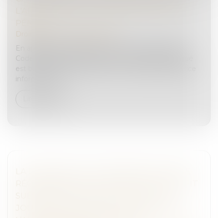
L'ARTICLE 558 DU CODE DE PROCÉDURE
PÉNALE
Droit pénal
/
Procédure pénale
En application des alinéas 2 et 4 de l’article 558 du
Code de procédure civile, lorsque le domicile indiqué
est bien celui de l'intéressé, le commissaire de justice
informe sans...
Lire la suite
LA DÉCISION QUI SE PRONONCE SUR UNE
RÉCOMPENSE CALCULÉE SELON LE PROFIT
SUBSISTANT SANS FIXER LA DATE DE
JOUISSANCE DIVISE EST DÉPOURVUE DE