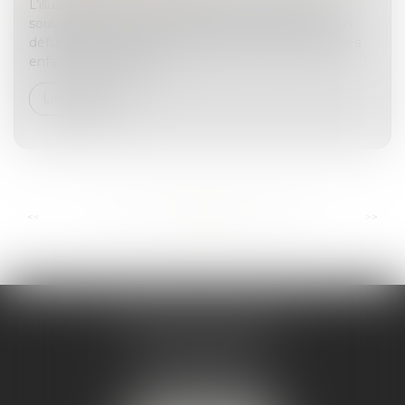
L’illustration par un exemple de la problématique
soulevée semble ici nécessaire. Prenons le cas d’un
défunt qui laisse pour lui succéder son épouse et ses
enfants. Par testamen...
Lire la suite
...
...
<<
<
95
96
97
98
99
100
101
>
>>
ANDRÉA THOMAS E.I.
2 allée Jules Verne
Immeuble le Sextant
56610 ARRADON
Tél :
07 50 67 78 03