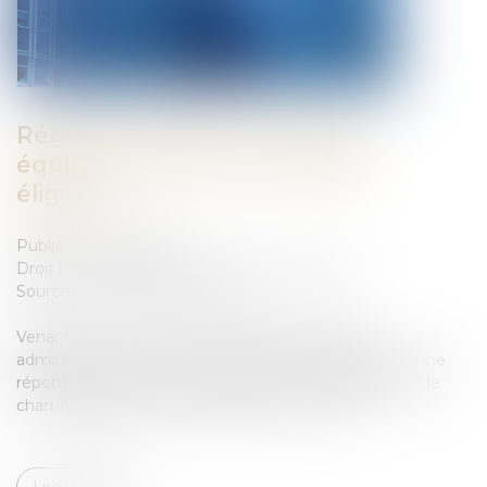
Régime DUTREIL : la location
équipée est-elle une activité
éligible ?
Publié le :
10/07/2023
Droit des sociétés
/
Transmission d’entreprise
Source :
open.lefebvre-dalloz.fr
Venant une nouvelle fois contredire la position
administrative, la Cour de cassation semble apporter une
réponse positive à cette question et ouvrir largement le
champ d'application de l'article 787 B du CGI...
Lire la suite