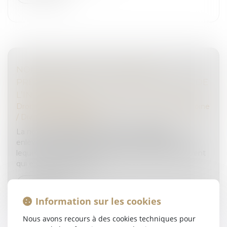
NON-PRÉSENTATION D’ENFANT :
PRÉCISION SUR LE LIEU DE COMMISSION DE
L’INFRACTION
Droit de la famille, des personnes et de leur patrimoine
/
Divorce et séparation
La non-présentation d’enfant, aussi appelée :
enlèvement parental, constitue un délit pénal, par
lequel un parent refuse de restituer l’enfant au parent
qui en a la garde habitu...
Lire la suite
Information sur les cookies
Nous avons recours à des cookies techniques pour