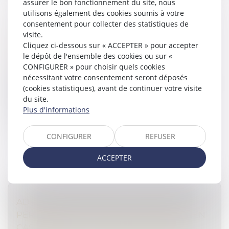
assurer le bon fonctionnement du site, nous
utilisons également des cookies soumis à votre
consentement pour collecter des statistiques de
RÉGIME DUTREIL : LA LOCATION ÉQUIPÉE
visite.
Cliquez ci-dessous sur « ACCEPTER » pour accepter
EST-ELLE UNE ACTIVITÉ ÉLIGIBLE ?
le dépôt de l'ensemble des cookies ou sur «
Droit des sociétés
/
Transmission d’entreprise
CONFIGURER » pour choisir quels cookies
Venant une nouvelle fois contredire la position
nécessitant votre consentement seront déposés
administrative, la Cour de cassation semble apporter
(cookies statistiques), avant de continuer votre visite
une réponse positive à cette question et ouvrir
du site.
largement le champ d'applica...
Plus d'informations
Lire la suite
CONFIGURER
REFUSER
ACCEPTER
ADRESSES MULTIPLES : LA CITATION À
PERSONNE EST PRÉSUMÉE ACCOMPLIE EN
CAS DE RESPECT DES FORMALITÉS DE