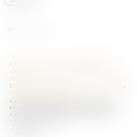
LA TRAHISON DE CAÏN, RÉVÉLÉE PAR
TESTAMENT, LUI VAUT LA PERTE DE SON
LEGS
Droit de la famille, des personnes et de leur patrimoine
/
Patrimoine et succession
La consignation, dans un ultime testament, de la
trahison de son frère justifie la révocation expresse
d’un précédent testament établi en faveur de ce
dernier et vaut révocation...
Lire la suite