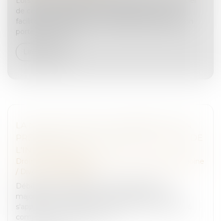
Lors d’une succession, les héritiers doivent s’occuper
de certaines démarches administratives. Afin de
faciliter ces formalités, il est possible de désigner un
porte-fort. Concr...
Lire la suite
LA NOTIFICATION DU JUGEMENT EST UN
PRÉALABLE À LA MAJORATION DU TAUX DE
L'INTÉRÊT LÉGAL
Droit de la famille, des personnes et de leur patrimoine
/
Divorce et séparation
Débiteur d'une prestation compensatoire, la
majoration du taux de l'intérêt légal de 5 points
s'applique à l'expiration du délai de 2 mois courant à
compter de la notification d...