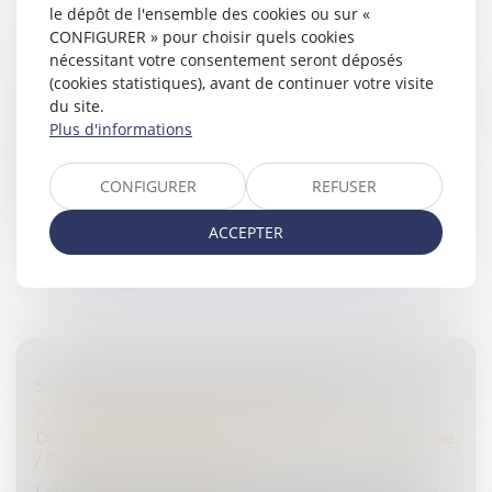
le dépôt de l'ensemble des cookies ou sur «
RAPPEL SUR LA MOTIVATION D’UNE
CONFIGURER » pour choisir quels cookies
CONFISCATION
nécessitant votre consentement seront déposés
Droit pénal
/
Droit pénal des affaires
(cookies statistiques), avant de continuer votre visite
du site.
Un homme est accusé de travail dissimulé, d’obtention
Plus d'informations
d’un paiement ou d’une contrepartie, d’abus de la
faiblesse ou d’ignorance envers une personne
démarchée et de pratiques co...
CONFIGURER
REFUSER
Lire la suite
ACCEPTER
SUCCESSION : QU’EST-CE QU’UNE
ATTESTATION DE PORTE-FORT ?
Droit de la famille, des personnes et de leur patrimoine
/
Patrimoine et succession