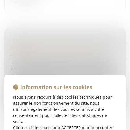
CESSION DE TITRES DE SPI PAR LES NON-
RÉSIDENTS
Droit des sociétés
/
Transmission d’entreprise
La plus-value réalisée à l'occasion de la cession de
titres de sociétés à prépondérance immobilière (SPI)
en France par des personnes morales ou physiques
non domiciliées en Fra...
Information sur les cookies
Lire la suite
Nous avons recours à des cookies techniques pour
assurer le bon fonctionnement du site, nous
utilisons également des cookies soumis à votre
consentement pour collecter des statistiques de
visite.
Cliquez ci-dessous sur « ACCEPTER » pour accepter