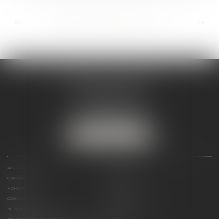
...
...
<<
<
108
109
110
111
112
113
114
>
>>
ANDRÉA THOMAS E.I.
2 allée Jules Verne
Immeuble le Sextant
56610 ARRADON
Tél :
07 50 67 78 03
NOUS LOCALISER
ACCUEIL
PRÉSENTATION
COMPÉTENCES
ACTUALITÉS
HONORAIRES
LIENS UTILES
CONTACT
PLAN DU SITE
MENTIONS LÉGALES
POLITIQUE DE COOKIES
POLITIQUE DE CONFIDENTIALITÉ
ARTICLES