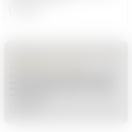
Lire la suite
CONDITIONS DE L’AUDIENCE UNIQUE POUR
LES MINEURS
Droit pénal
/
Droit pénal des mineurs
Deux mineurs sont poursuivis devant le tribunal pour
enfants, selon la procédure d’audience unique, des
chefs de vol aggravé. Accueillant une exception de
nullité soulevée par l...
Lire la suite