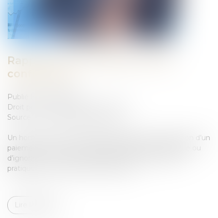
Rappel sur la motivation d’une
confiscation
Publié le :
01/03/2023
Droit pénal
/
Droit pénal des affaires
Source :
www.lemag-juridique.com
Un homme est accusé de travail dissimulé, d’obtention d’un
paiement ou d’une contrepartie, d’abus de la faiblesse ou
d’ignorance envers une personne démarchée et de
pratiques commerciales trompeuses...
Lire la suite