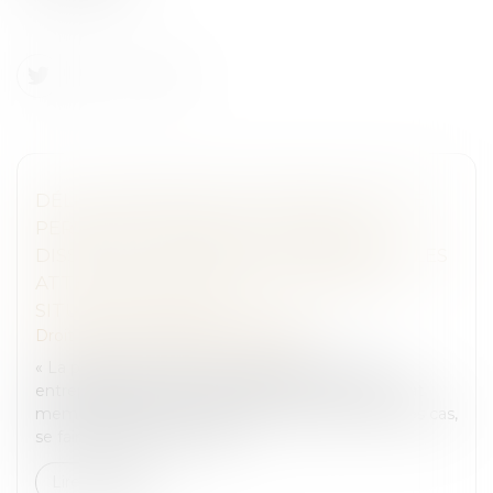
DÉLIT DE RECOURS AUX SERVICES D'UNE
PERSONNE EXERÇANT UN TRAVAIL
DISSIMULÉ : PRÉCISIONS CONCERNANT LES
ATTESTATIONS DE RÉGULARITÉ DE LA
SITUATION SOCIALE
Droit pénal
/
Droit pénal des affaires
« La personne morale qui contracte avec une
entreprise établie ou domiciliée dans un autre État
membre de l'Union européenne doit, dans tous les cas,
se faire remettre par celle...
Lire la suite