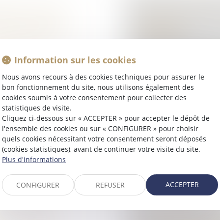
REUR SUR LES
AFFAIRE LYHANNA 
USE SE PRESCRIT
QUESTION
ÉBRATION DU
Droit pénal
Une plainte pour vio
Information sur les cookies
 patrimoine
/
Divorce
déposée en août 202
Lyhanna, sans qu'il so
Nous avons recours à des cookies techniques pour assurer le
bon fonctionnement du site, nous utilisons également des
au Togo. Le 26 juin
cookies soumis à votre consentement pour collecter des
té du mariage pour
statistiques de visite.
onne...
Cliquez ci-dessous sur « ACCEPTER » pour accepter le dépôt de
l'ensemble des cookies ou sur « CONFIGURER » pour choisir
Lire la suite
quels cookies nécessitant votre consentement seront déposés
(cookies statistiques), avant de continuer votre visite du site.
Plus d'informations
ACCEPTER
CONFIGURER
REFUSER
 MINEURS :
PROCÈS ÉQUITABL