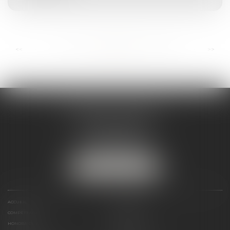
...
...
<<
<
94
95
96
97
98
99
100
>
>>
ANDRÉA THOMAS E.I.
2 allée Jules Verne
Immeuble le Sextant
56610 ARRADON
Tél :
07 50 67 78 03
NOUS LOCALISER
ACCUEIL
PRÉSENTATION
COMPÉTENCES
ACTUALITÉS
HONORAIRES
LIENS UTILES