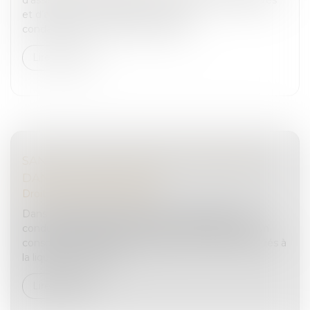
et d’autres délits connexes, et a été
condamnée. L’accusé a interjeté a...
Lire la suite
SANCTIONS CONCERNANT L'ARBITRAGE
DANS L'AFFAIRE TAPIE
Droit pénal
/
(NPU) Infraction
Dans une affaire d’escroquerie à l’arbitrage ayant
conduit au détournement de fonds détenus par un
consortium chargé de la gestion des contentieux liés à
la liquidation d’actifs...
Lire la suite