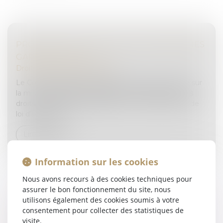
PROTECTION DES DROITS DES PERSONNES
GARDÉES À VUE
Droit pénal
/
(NPU) Infraction
Le Conseil national de l’Ordre des médecins alerte sur
la mise en danger de la garantie à la protection des
droits des personnes gardées à vue dans le projet de
loi d’orientatio...
Lire la suite
Information sur les cookies
Nous avons recours à des cookies techniques pour
assurer le bon fonctionnement du site, nous
utilisons également des cookies soumis à votre
LEGS : LA DEMANDE DE DÉLIVRANCE DU
consentement pour collecter des statistiques de
visite.
LEGS, CONDITION INDISPENSABLE DE