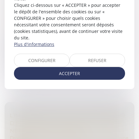
Cliquez ci-dessous sur « ACCEPTER » pour accepter
RECONNAISSANCE DU DROIT DU
le dépôt de l'ensemble des cookies ou sur «
LÉGATAIRE
CONFIGURER » pour choisir quels cookies
Droit de la famille, des personnes et de leur patrimoine
nécessitant votre consentement seront déposés
/
Patrimoine et succession
(cookies statistiques), avant de continuer votre visite
La personne qui obtient un legs est réputée
du site.
propriétaire dès le jour de l’ouverture de la succession,
Plus d'informations
encore faut-il qu’elle demande la délivrance du legs
dans les délais légaux...
CONFIGURER
REFUSER
Lire la suite
ACCEPTER
L’IMPOSSIBILITÉ POUR LE TIERS DONNEUR
D’ÉTABLIR UNE FILIATION AVEC L’ENFANT
NÉ DU DON EST CONFORME
Droit de la famille, des personnes et de leur patrimoine