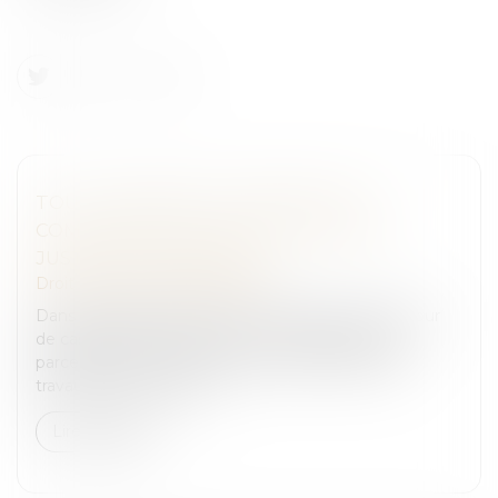
TOUT JUGEMENT OU ARRÊT DOIT
COMPORTER LES MOTIFS PROPRES À
JUSTIFIER LA DÉCISION
Droit pénal
/
Procédure pénale
Dans une affaire portée à la connaissance de la Cour
de cassation le 27 juin dernier, un propriétaire de
parcelles été poursuivi des chefs d'exécution de
travaux non autorisés p...
Lire la suite