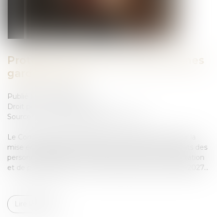
Protection des droits des personnes
gardées à vue
Publié le :
20/07/2023
Droit pénal
/
(NPU) Infraction
Source :
www.conseil-national.medecin.fr
Le Conseil national de l’Ordre des médecins alerte sur la
mise en danger de la garantie à la protection des droits des
personnes gardées à vue dans le projet de loi d’orientation
et de programmation du ministère de la justice 2023-2027...
Lire la suite