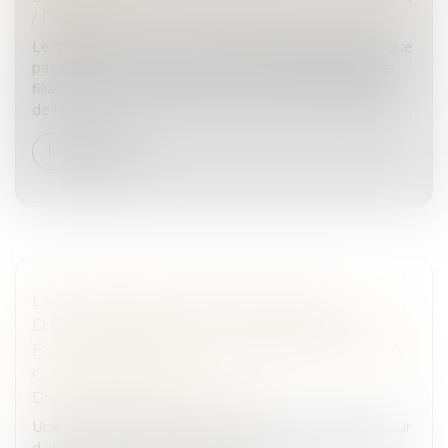
/
Filiation
Le droit de mener une vie familiale normale n’implique
pas le droit, pour le tiers donneur, d’établir un lien de
filiation avec l’enfant issu du don ; aussi l’impossibilité
de l...
Lire la suite
LA PERTINENCE DE LA DIFFUSION
D’ENREGISTREMENTS LORS DES DÉBATS
EST APPRÉCIÉE SOUVERAINEMENT PAR LA
COUR D’ASSISES
Droit pénal
/
Procédure pénale
Une personne était mise en accusation devant la Cour
d’assises de la Dordogne des chefs de viols aggravés