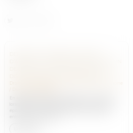
DEMANDE DE REPRISE DE SOMMES
D’ARGENT : LA NÉCESSAIRE QUALIFICATION
DE PROPRE DE L’ÉPOUX À LA DATE DE LA
DISSOLUTION DE LA COMMUNAUTÉ
Droit de la famille, des personnes et de leur patrimoine
/
Divorce et séparation
En application de l’article 1467 alinéa 1 du Code civil,
lorsque la communauté est dissoute, « chacun des
époux reprend ceux des biens qui n'étaient point
entrés en communauté,...
Lire la suite