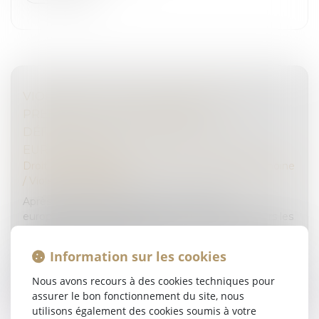
VIOLENCES FAITES AUX FEMMES : LA
PREMIÈRE LOI EUROPÉENNE
DÉFINITIVEMENT ADOPTÉE PAR LES
EURODÉPUTÉS
Droit de la famille, des personnes et de leur patrimoine
/
Violences familiales
Après de longues négociations, la directive
européenne pour lutter contre les violences envers les
femmes a reçu l’aval du Parlement européen mercredi
24 avril. Le texte entend...
Information sur les cookies
Lire la suite
Nous avons recours à des cookies techniques pour
assurer le bon fonctionnement du site, nous
utilisons également des cookies soumis à votre