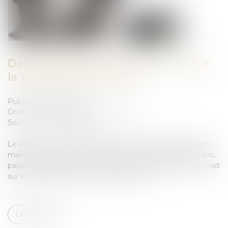
Des propositions pour lutter contre
la violence des mineurs
Publié le :
30/04/2024
Droit pénal
/
Droit pénal des mineurs
Source :
www.info.gouv.fr
Le Premier ministre, Gabriel Attal, est allé à Viry-Châtillon,
marquée récemment par la mort de Shemseddine, 15 ans,
passé à tabac près de son collège. Son déplacement portait
sur le thème de la violence des mineurs...
Lire la suite