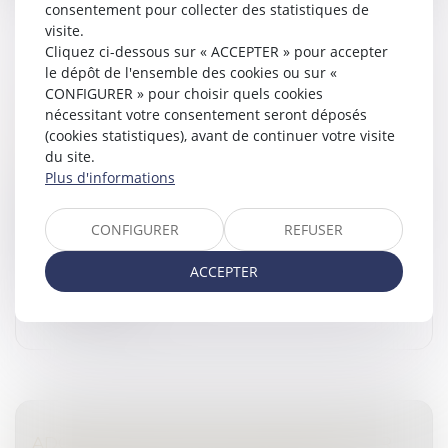
consentement pour collecter des statistiques de
visite.
Cliquez ci-dessous sur « ACCEPTER » pour accepter
le dépôt de l'ensemble des cookies ou sur «
CONTRÔLE JUDICIAIRE DES HABILITATIONS
CONFIGURER » pour choisir quels cookies
: LA SEULE MENTION DE SON EXISTENCE NE
nécessitant votre consentement seront déposés
(cookies statistiques), avant de continuer votre visite
SUFFIT PAS À EN ÉTABLIR LA PREUVE
du site.
Droit pénal
/
Procédure pénale
Plus d'informations
Selon l’article 230-10 du Code de procédure pénale, les
personnels spécialement habilités des services de la
CONFIGURER
REFUSER
police et de la gendarmerie nationales peuvent
accéder aux informati...
ACCEPTER
Lire la suite
ADOPTION DE NOUVELLES RÈGLES POUR