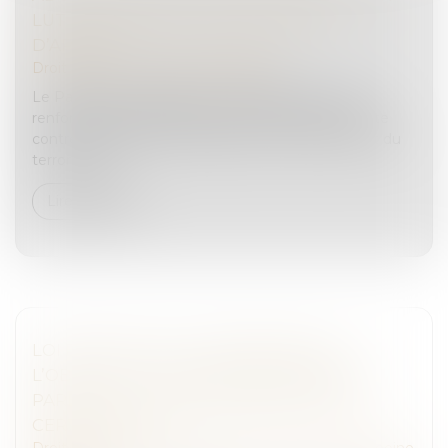
LUTTER CONTRE LE BLANCHIMENT
D’ARGENT
Droit pénal
/
Droit pénal des affaires
Le Parlement a adopté un ensemble de lois qui
renforce l’arsenal d’instruments européens de lutte
contre le blanchiment d’argent et le financement du
terrorisme...
Lire la suite
LOI BIEN VIEILLIR -SUPPRESSION DE
L’OBLIGATION ALIMENTAIRE ENVERS LE
PARENT OU LE GRAND-PARENT DANS
CERTAINS CAS
Droit de la famille, des personnes et de leur patrimoine