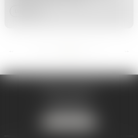
Lire la suite
...
...
<<
<
65
66
67
68
69
70
71
>
>>
ANDRÉA THOMAS E.I.
2 allée Jules Verne
Immeuble le Sextant
56610 ARRADON
Tél :
07 50 67 78 03
NOUS LOCALISER