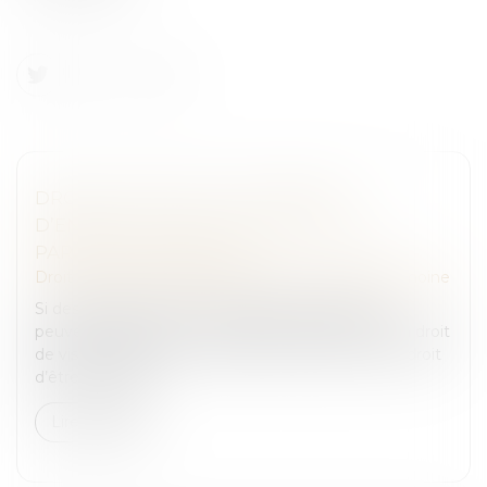
DROIT DE VISITE ET PLACEMENT
D’ENFANTS : QUELLE PLACE POUR LA
PAROLE DES MINEURS ?
Droit de la famille, des personnes et de leur patrimoine
Si des enfants mineurs sont placés, les parents
peuvent toujours, sous conditions, bénéficier d’un droit
de visite. Malgré leur minorité, les mineurs ont le droit
d’être entendu...
Lire la suite