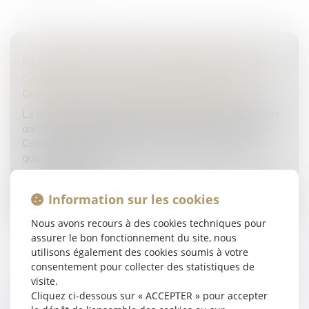
REPRENDRE UNE ENTREPRISE FAMILIALE :
QUEL PROFIL POUR LE REPRENEUR ?
Droit des sociétés
/
Transmission d’entreprise
La moitié des entreprises familiales seront transmises
dans les dix prochaines années. L’enjeu est de taille.
Cet article met le projecteur sur cette épineuse
question de la rep...
Lire la suite
Information sur les cookies
Nous avons recours à des cookies techniques pour
assurer le bon fonctionnement du site, nous
utilisons également des cookies soumis à votre
consentement pour collecter des statistiques de
visite.
ZOOM SUR LES LIMITES DE LA DÉTENTION
Cliquez ci-dessous sur « ACCEPTER » pour accepter
PROVISOIRE