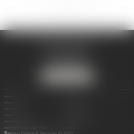
...
...
<<
<
40
41
42
43
44
45
46
>
>>
ANDRÉA THOMAS E.I.
2 allée Jules Verne
Immeuble le Sextant
56610 ARRADON
Tél :
07 50 67 78 03
NOUS LOCALISER
ACCUEIL
PRÉSENTATION
COMPÉTENCES
ACTUALITÉS
HONORAIRES
LIENS UTILES
CONTACT
PLAN DU SITE
MENTIONS LÉGALES
POLITIQUE DE COOKIES
POLITIQUE DE CONFIDENTIALITÉ
ARTICLES
Septeo Digital & Services © 2022