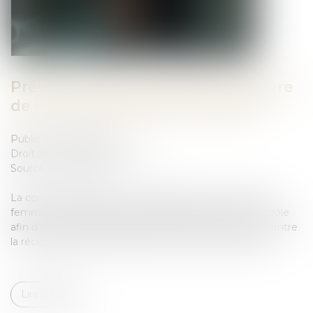
Prévention de la récidive en matière
de viol et d'agressions sexuelles
Publié le :
13/01/2025
Droit pénal
/
(NPU) Infraction
Source :
www.senat.fr
La commission des lois et la délégation aux droits des
femmes ont constitué une mission conjointe de contrôle
afin d’évaluer l’efficacité des mesures visant à lutter contre
la récidive des auteurs d’infractions à caractère sexuel...
Lire la suite