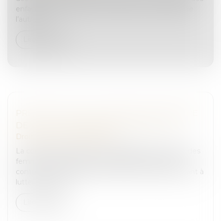
enfants à proportion de ses ressources, de celles de
l’autre p...
Lire la suite
PRÉVENTION DE LA RÉCIDIVE EN MATIÈRE
DE VIOL ET D'AGRESSIONS SEXUELLES
Droit pénal
/
(NPU) Infraction
La commission des lois et la délégation aux droits des
femmes ont constitué une mission conjointe de
contrôle afin d’évaluer l’efficacité des mesures visant à
lutter contre la r...
Lire la suite