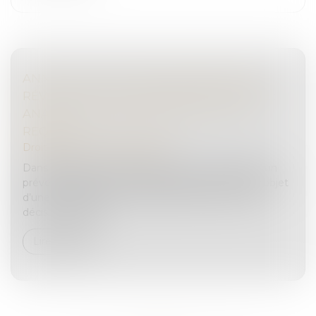
ANNULATION D’UNE ORDONNANCE DE
RÉVOCATION DU CONTRÔLE JUDICIAIRE :
ANALYSE DE L’IRRECEVABILITÉ DE LA
REQUÊTE
Droit pénal
/
Procédure pénale
Dans l’affaire portée devant la Cour de cassation, un
prévenu, placé sous mandat de dépôt, avait fait l’objet
d’une prolongation de sa détention provisoire sur
décision du juge...
Lire la suite