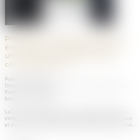
Prestations funéraires : la DGCCRF
émet des recommandations pour
une meilleure transparence des
contrats obsèques
Publié le :
05/12/2024
Droit de la famille, des personnes et de leur patrimoine
/
Patrimoine et succession
Source :
www.weka.fr
La DGCCRF recommande aux consommateurs de bien
s’informer sur les différents contrats d’assurance obsèques
et d’informer leurs proches dès la souscription d’un contrat...