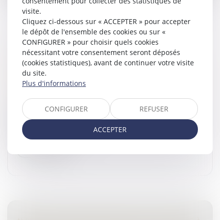
consentement pour collecter des statistiques de
visite.
Cliquez ci-dessous sur « ACCEPTER » pour accepter
le dépôt de l'ensemble des cookies ou sur «
CONFIGURER » pour choisir quels cookies
PRESTATION COMPENSATOIRE ET DROIT
nécessitant votre consentement seront déposés
D’USAGE ET D’HABITATION : UNE
(cookies statistiques), avant de continuer votre visite
ALTERNATIVE AU VERSEMENT EN CAPITAL
du site.
Plus d'informations
Droit de la famille, des personnes et de leur patrimoine
/
Divorce et séparation
La prestation compensatoire vise à compenser la
CONFIGURER
REFUSER
disparité que le divorce crée dans les conditions de vie
respectives des époux...
ACCEPTER
Lire la suite