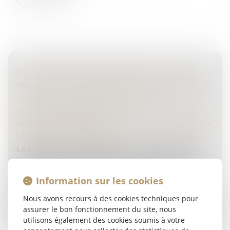
PRESTATIONS FUNÉRAIRES : LA DGCCRF
ÉMET DES RECOMMANDATIONS POUR UNE
MEILLEURE TRANSPARENCE DES
CONTRATS OBSÈQUES
Droit de la famille, des personnes et de leur patrimoine
/
Patrimoine et succession
La DGCCRF recommande aux consommateurs de
bien s’informer sur les différents contrats d’assurance
obsèques et d’informer leurs proches dès la
Information sur les cookies
souscription d’un contrat...
Nous avons recours à des cookies techniques pour
Lire la suite
assurer le bon fonctionnement du site, nous
utilisons également des cookies soumis à votre