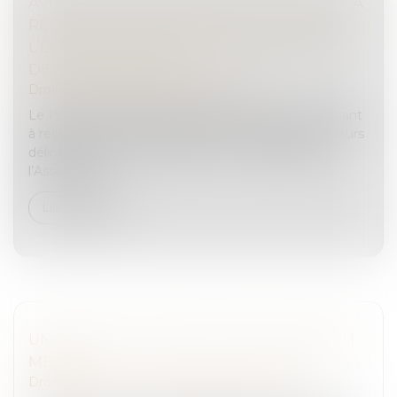
AVIS SUR LA PROPOSITION DE LOI VISANT À
RESTAURER L’AUTORITÉ DE LA JUSTICE À
L’ÉGARD DES MINEURS DÉLINQUANTS ET
DE LEURS PARENTS
Droit pénal
/
Droit pénal des mineurs
Le 15 octobre 2024, la proposition de loi n°448 « visant
à restaurer l’autorité de la justice à l’égard des mineurs
délinquants et de leurs parents » a été déposée à
l’Assemblée...
Lire la suite
UNE CESSION D’ENTREPRISE RONDEMENT
MENÉE
Droit des sociétés
/
Transmission d’entreprise