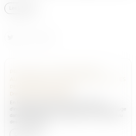
Lire la suite
PRINCIPALES, COMPLÉMENTAIRES,
AUTOMATIQUES... CINQ QUESTIONS SUR LES
PEINES EN DROIT PÉNAL
Droit pénal
/
(NPU) Infraction
En France, le droit pénal consacre le principe
d'individualisation des sanctions prononcées par le juge
dans le cadre de la loi. Le législateur a toutefois prévu
des aménagement...
Lire la suite