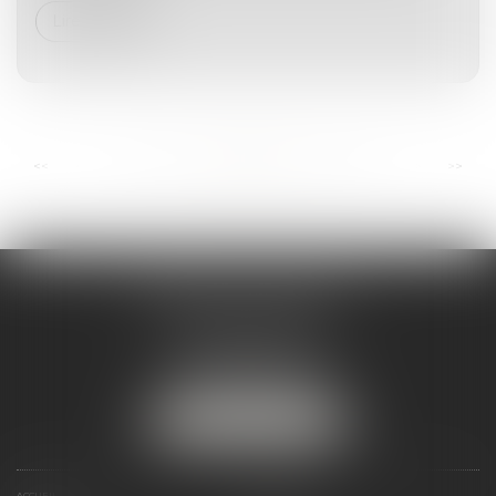
Lire la suite
...
...
<<
<
44
45
46
47
48
49
50
>
>>
ANDRÉA THOMAS E.I.
2 allée Jules Verne
Immeuble le Sextant
56610 ARRADON
Tél :
07 50 67 78 03
NOUS LOCALISER
ACCUEIL
PRÉSENTATION