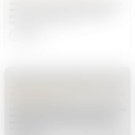
Gérante de la SARL TN3D, Elisabeth Taverne a décidé
de céder son entreprise en 2023. Elle nous explique
pourquoi et comment. Et ce que lui a apporté
l’accompagnement de la CCI P...
Lire la suite
COMMENT AIDER LES FEMMES VICTIMES DE
VIOLENCES AU SEIN DU COUPLE ?
Droit de la famille, des personnes et de leur patrimoine
/
Violences familiales
L'État publie un guide pratique pour mieux accueillir les
femmes victimes de violences de la part de leur
partenaire. Exhaustif, il propose des définitions des
violences, listes...