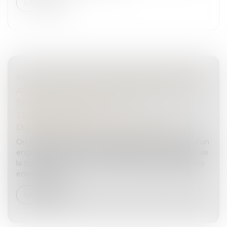
Lire la suite
PACTE DUTREIL ET ENGAGEMENT RÉPUTÉ
ACQUIS, QUID DE LA DIRECTION DE LA
SOCIÉTÉ À COMPTER DE LA
TRANSMISSION ?
Droit des sociétés
/
Transmission d’entreprise
On sait que le pacte Dutreil suppose la conclusion d’un
engament collectif de conservation des titres objet de
la transmission pour une durée minimale de deux ans
entre le donat...
Lire la suite