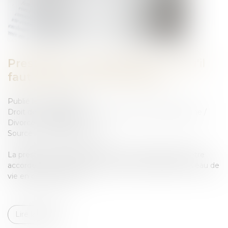
Prestation compensatoire : ce qu'il
faut savoir en cas de divorce
Publié le :
07/02/2024
Droit de la famille, des personnes et de leur patrimoine
/
Divorce et séparation
Source :
www.aide-sociale.fr
La prestation compensatoire est une aide qui peut être
accordée à l'un des époux qui subit une baisse de niveau de
vie en cas de divorce...
Lire la suite