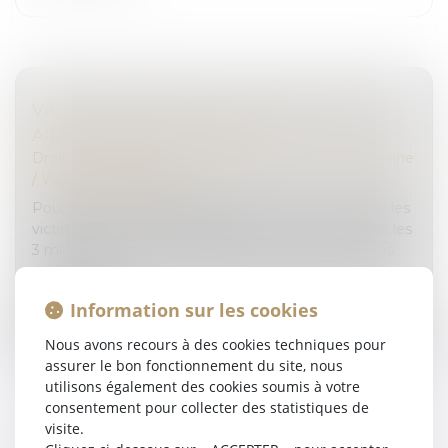
VIOLENCE CONJUGALE : DE NOUVELLES
AIDES POUR LES VICTIMES
Droit de la famille, des personnes et de leur patrimoine
/
Violences familiales
Pourquoi est-il indispensable de prendre en charge les
victimes de violences conjugales ? 1 victime toutes les
3 minutes. Voici le chiffre choc des dernières études
sur les viol...
Information sur les cookies
Lire la suite
Nous avons recours à des cookies techniques pour
assurer le bon fonctionnement du site, nous
utilisons également des cookies soumis à votre
consentement pour collecter des statistiques de
visite.