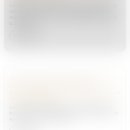
Les dispositions des articles 1476, 864 et 865 du Code
civil, qui prévoient un mécanisme particulier pour le
règlement de la dette d’un copartageant à l’égard de
la succession s...
Lire la suite
PRESTATION COMPENSATOIRE : CE QU'IL
FAUT SAVOIR EN CAS DE DIVORCE
Droit de la famille, des personnes et de leur patrimoine
/
Divorce et séparation
La prestation compensatoire est une aide qui peut
être accordée à l'un des époux qui subit une baisse de
niveau de vie en cas de divorce...