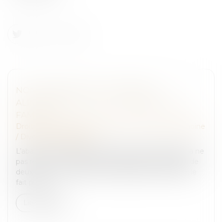
NON-PAIEMENT DE LA PENSION
ALIMENTAIRE ET DÉLIT D’ABANDON DE
FAMILLE
Droit de la famille, des personnes et de leur patrimoine
/
Divorce et séparation
L’abandon de famille constitue un délit consistant à ne
pas remplir ses obligations familiales pendant plus de
deux mois. Constitue le délit d’abandon de famille, le
fait pour u...
Lire la suite