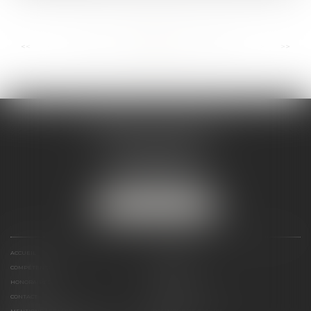
...
...
<<
<
73
74
75
76
77
78
79
>
>>
ANDRÉA THOMAS E.I.
2 allée Jules Verne
Immeuble le Sextant
56610 ARRADON
Tél :
07 50 67 78 03
NOUS LOCALISER
ACCUEIL
PRÉSENTATION
COMPÉTENCES
ACTUALITÉS
HONORAIRES
LIENS UTILES
CONTACT
PLAN DU SITE
MENTIONS LÉGALES
POLITIQUE DE COOKIES