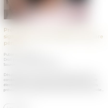
Précisions sur les modalités de la
signification électronique en matière
pénale
Publié le :
26/05/2023
Droit pénal
/
Procédure pénale
Source :
www.editions-legislatives.fr
Dès publication d'un arrêté du ministre de la justice, les
conditions de mise en œuvre de la signification par voie
électronique en matière pénale seront similaires à celles
prévues pour la signification électronique en matière civile...
Lire la suite