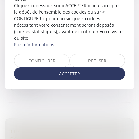
Cliquez ci-dessous sur « ACCEPTER » pour accepter
le dépôt de l'ensemble des cookies ou sur «
CONFIGURER » pour choisir quels cookies
PRÉCISIONS SUR LES MODALITÉS DE LA
nécessitant votre consentement seront déposés
SIGNIFICATION ÉLECTRONIQUE EN
(cookies statistiques), avant de continuer votre visite
MATIÈRE PÉNALE
du site.
Droit pénal
/
Procédure pénale
Plus d'informations
Dès publication d'un arrêté du ministre de la justice, les
conditions de mise en œuvre de la signification par
CONFIGURER
REFUSER
voie électronique en matière pénale seront similaires à
celles pré...
ACCEPTER
Lire la suite
TRAITE D’ÊTRES HUMAINS OU LIVRAISON