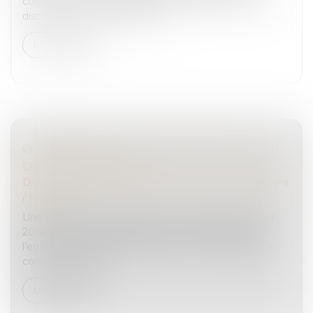
collective, avaient été déclarés coupables de travail
dissimulé et condamnés à de...
Lire la suite
CONSENTEMENT À L’ADOPTION ET DÉLAI
DE RÉTRACTATION
Droit de la famille, des personnes et de leur patrimoine
/
Filiation
Une femme donne naissance à un enfant en janvier
2016. Son épouse sollicite une adoption plénière de
l’enfant en avril 2016, à laquelle la mère biologique a
consenti en février...
Lire la suite