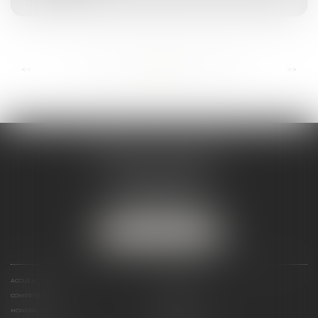
...
...
<<
<
99
100
101
102
103
104
105
>
>>
ANDRÉA THOMAS E.I.
2 allée Jules Verne
Immeuble le Sextant
56610 ARRADON
Tél :
07 50 67 78 03
NOUS LOCALISER
ACCUEIL
PRÉSENTATION
COMPÉTENCES
ACTUALITÉS
HONORAIRES
LIENS UTILES