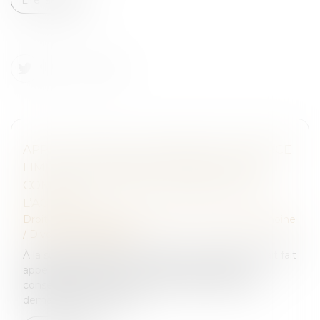
APPEL CONTRE LE JUGEMENT DE DIVORCE
LIMITÉ À LA DEMANDE DE PRESTATION
COMPENSATOIRE ET INDIVISIBILITÉ DE
L’ACTION
Droit de la famille, des personnes et de leur patrimoine
/
Divorce et séparation
À la suite du prononcé du divorce, l’ex-femme avait fait
appel de la solution, mais avait limité l’appel aux
conséquences du divorce, alors formé pour une
demande de prestation...