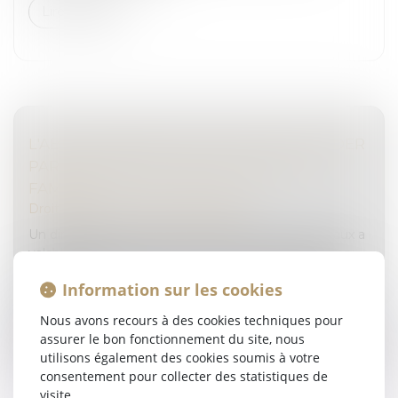
Lire la suite
L'ABUS DE BIENS SOCIAUX PEUT SE SOLDER
PAR LA CONFISCATION DU DOMICILE
FAMILIAL
Droit pénal
/
Droit pénal des affaires
Un dirigeant ayant commis un abus de biens sociaux a
valablement été sanctionné par une confiscation en
valeur portant sur un bien immobilier constituant son
Information sur les cookies
domicile familial...
Nous avons recours à des cookies techniques pour
Lire la suite
assurer le bon fonctionnement du site, nous
utilisons également des cookies soumis à votre
consentement pour collecter des statistiques de
visite.