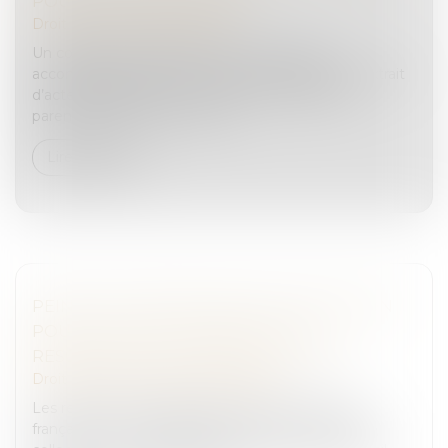
POUR MARIAGE ARRANGÉ ?
Droit pénal
/
(NPU) Infraction
Un couple est interpellé à la frontière serbe,
accompagné d’une mineure, dont il détient un extrait
d’acte de naissance et une fausse autorisation
parentale de sortie du territo...
Lire la suite
PEINE DE CONFISCATION ET OBLIGATION
POUR LE JUGE D’APPRÉCIER LES
RESSOURCES AU JOUR OÙ IL STATUE
Droit pénal
/
Droit pénal des affaires
Les représentants légaux de deux sociétés, une
française et une espagnole, placées en procédure