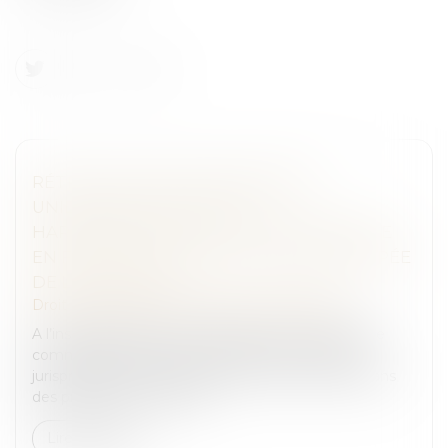
RÉTRACTATION DES PROMESSES
UNILATÉRALES DE VENTE :
HARMONISATION DE LA JURISPRUDENCE
EN FAVEUR D’UNE APPLICATION ANTICIPÉE
DE LA RÉFORME
Droit des sociétés
/
Transmission d’entreprise
A l’instar de la première chambre civile, la chambre
commerciale de la Cour de cassation modifie sa
jurisprudence sur la rétractation du promettant dans
des promesses unilatéral...
Lire la suite