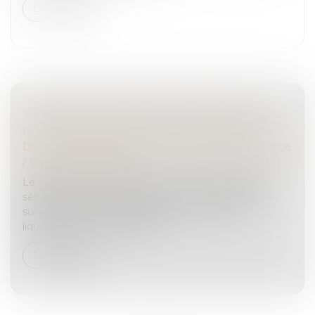
Lire la suite
SÉPARATION DE BIENS, FINANCEMENT
D’UN BIEN PROPRE ET USAGE FAMILIAL
Droit de la famille, des personnes et de leur patrimoine
/
Divorce et séparation
Le divorce d’un couple marié sous le régime de la
séparation de biens est prononcé, et des difficultés
surviennent lors des opérations de comptes,
liquidations et partage de leu...
Lire la suite