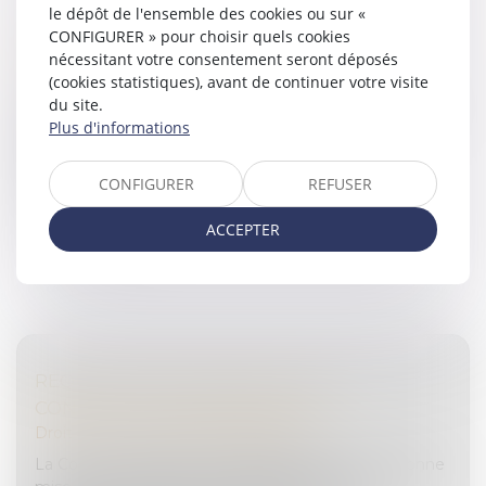
le dépôt de l'ensemble des cookies ou sur «
PRÉCISIONS SUR LE DÉCÈS DE LA VICTIME À
CONFIGURER » pour choisir quels cookies
LA SUITE À UNE SÉQUESTRATION
nécessitant votre consentement seront déposés
Droit pénal
/
(NPU) Infraction
(cookies statistiques), avant de continuer votre visite
du site.
Une personne est renvoyée devant une cour d’assises
Plus d'informations
sous accusation de détention, de séquestration
arbitraire, suivies de la mort de la victime. La cour
d’assises de l’Aude décl...
CONFIGURER
REFUSER
Lire la suite
ACCEPTER
REQUALIFICATION EN DÉLIT ET
CONTESTATION NON ÉQUIVOQUE
Droit pénal
/
Droit pénal des affaires
La Cour de cassation avait été saisie par une personne