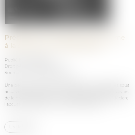
Précisions sur le décès de la victime
à la suite à une séquestration
Publié le :
20/04/2023
Droit pénal
/
(NPU) Infraction
Source :
www.lemag-juridique.com
Une personne est renvoyée devant une cour d’assises sous
accusation de détention, de séquestration arbitraire, suivies
de la mort de la victime. La cour d’assises de l’Aude déclare
l’accusé coupable par un arrêt du 18 mars 2021...
Lire la suite