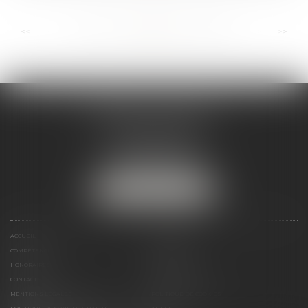
...
...
<<
<
103
104
105
106
107
108
109
>
>>
ANDRÉA THOMAS E.I.
2 allée Jules Verne
Immeuble le Sextant
56610 ARRADON
Tél :
07 50 67 78 03
NOUS LOCALISER
ACCUEIL
PRÉSENTATION
COMPÉTENCES
ACTUALITÉS
HONORAIRES
LIENS UTILES
CONTACT
PLAN DU SITE
MENTIONS LÉGALES
POLITIQUE DE COOKIES
POLITIQUE DE CONFIDENTIALITÉ
ARTICLES