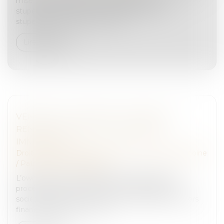
mise en examen des chefs d’importation de
stupéfiants, infractions à la législation sur les
stupéfiants, association de ma...
Lire la suite
VENDRE À SOI-MÊME OU COMMENT
RENDRE LIQUIDE UN PATRIMOINE
IMMOBILIER
Droit de la famille, des personnes et de leur patrimoine
/
Patrimoine et succession
L’owner buy out immobilier ou OBO consiste à
procéder au rachat d’un actif immobilier par une
société détenue par le vendeur. L’opération est alors
financée par le recours à un...