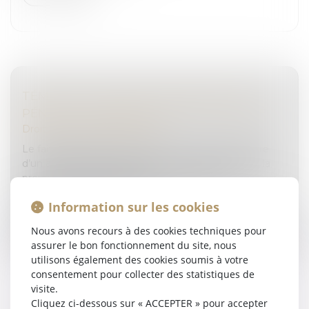
TÉMOIN OCULAIRE D’UNE INFRACTION
PÉNALE ET PRÉSOMPTION DE FAUSSETÉ
Droit pénal
/
(NPU) Infraction
Le fait de sanctionner civilement le témoin oculaire
d’un accident de la route pour n’avoir pas apporté la
preuve de ses déclarations, en vertu d’une
présomption de fausseté, en...
Information sur les cookies
Lire la suite
Nous avons recours à des cookies techniques pour
assurer le bon fonctionnement du site, nous
utilisons également des cookies soumis à votre
consentement pour collecter des statistiques de
visite.
Cliquez ci-dessous sur « ACCEPTER » pour accepter