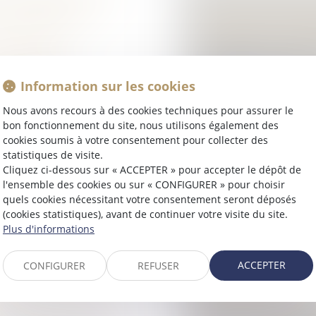
 ENFANTS DU
FACILITER LES S
Droit pénal
/
Droit pé
 patrimoine
/
L'AFA (agence frança
dispositif unique de 
Information sur les cookies
qu'il existe des
Nous avons recours à des cookies techniques pour assurer le
emblables la
bon fonctionnement du site, nous utilisons également des
allégués et...
cookies soumis à votre consentement pour collecter des
statistiques de visite.
Lire la suite
Cliquez ci-dessous sur « ACCEPTER » pour accepter le dépôt de
l'ensemble des cookies ou sur « CONFIGURER » pour choisir
quels cookies nécessitant votre consentement seront déposés
(cookies statistiques), avant de continuer votre visite du site.
Plus d'informations
ACCEPTER
CONFIGURER
REFUSER
R UNE JUSTICE
PLAINTE EN LIGN
E
AUTOMATISÉ
 patrimoine
/
Divorce
Droit pénal
/
Procédu