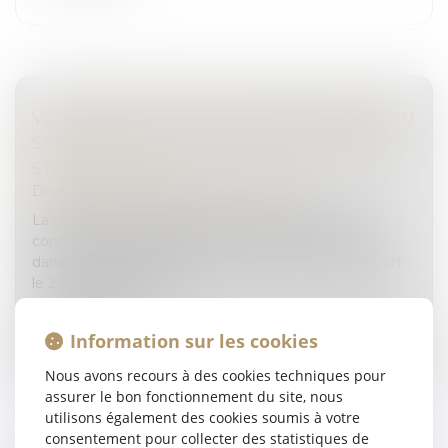
VIOLENCES FAITES AUX ENFANTS EN MILIEU
SCOLAIRE : DES DYSFONCTIONNEMENTS
STRUCTURELS
Droit pénal
/
Droit pénal des mineurs
La commission d'enquête sur les modalités du
contrôle de l'État et de la prévention des violences
dans les établissements scolaires a rendu son rapport
le 2 juillet 2025. Des dy...
Lire la suite
Information sur les cookies
Nous avons recours à des cookies techniques pour
assurer le bon fonctionnement du site, nous
utilisons également des cookies soumis à votre
consentement pour collecter des statistiques de