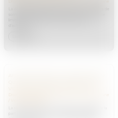
Droit de la famille, des personnes et de leur patrimoine
La déclaration papier des dons manuels et des dons de
sommes d'argent reste autorisée en France. La date
limite du 1er juillet 2025 n'est finalement plus
d'actualité...
Lire la suite
AFFAIRE BÉTHARRAM : COMMENT RÉAGIR
QUAND SON ENFANT SE CONFIE SUR DES
VIOLENCES DE L’ÉQUIPE ÉDUCATIVE ?
Droit de la famille, des personnes et de leur patrimoine
/
Violences familiales
La révélation d’une violence subie par un enfant, de la
part d’un professeur ou d’un membre de l’équipe