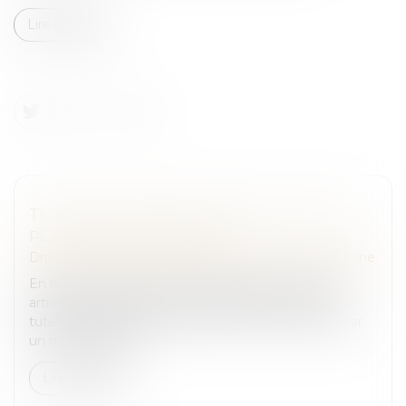
Lire la suite
TUTELLE ET CONFLIT FAMILIAL : QUELLE
PLACE POUR LA FAMILLE ?
Droit de la famille, des personnes et de leur patrimoine
En matière de protection juridique des majeurs, les
articles 449 et 450 du Code civil prévoient que la
tutelle familiale doit être préférée à celle exercée par
un mandataire jud...
Lire la suite