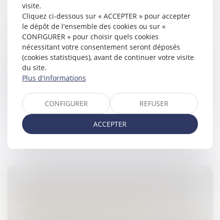
visite.
PRISE ILLÉGALE D’INTÉRÊTS : DERNIÈRES
Cliquez ci-dessous sur « ACCEPTER » pour accepter
PRÉCISIONS SUR LE POINT DU DÉPART DU
le dépôt de l'ensemble des cookies ou sur «
DÉLAI DE LA PRESCRIPTION
CONFIGURER » pour choisir quels cookies
nécessitant votre consentement seront déposés
Droit pénal
/
(NPU) Infraction
(cookies statistiques), avant de continuer votre visite
Selon l’article 432-12 du Code pénal, la prise illégale
du site.
d’intérêts est le fait, pour une personne investie d’un
Plus d'informations
mandat public ou d’une fonction publique, de prendre,
recevoir ou...
CONFIGURER
REFUSER
Lire la suite
ACCEPTER
DONATION: QUELLE EST CETTE NOUVELLE
OBLIGATION ADMINISTRATIVE QUI A
FINALEMENT ÉTÉ REPORTÉE?