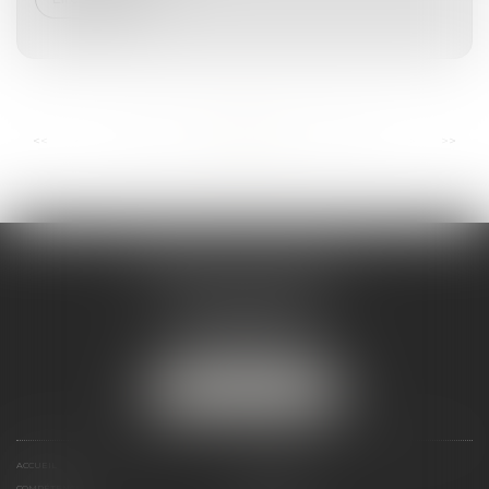
...
...
<<
<
16
17
18
19
20
21
22
>
>>
ANDRÉA THOMAS E.I.
2 allée Jules Verne
Immeuble le Sextant
56610 ARRADON
Tél :
07 50 67 78 03
NOUS LOCALISER
ACCUEIL
PRÉSENTATION
COMPÉTENCES
ACTUALITÉS