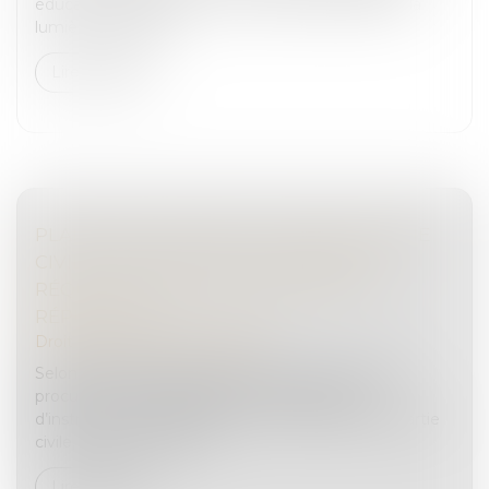
éducative, constitue un choc pour les familles. À la
lumière de l’affaire...
Lire la suite
PLAINTE AVEC CONSTITUTION DE PARTIE
CIVILE : RETOUR SUR LA PORTÉE DU
RÉQUISITOIRE DU PROCUREUR DE LA
RÉPUBLIQUE
Droit pénal
/
Procédure pénale
Selon l’article 86 du Code de procédure pénale, le
procureur de la République, saisi par le juge
d’instruction d’une plainte avec constitution de partie
civile, prend des réquis...
Lire la suite