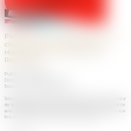
Plainte avec constitution de partie
civile : retour sur la portée du
réquisitoire du procureur de la
République
Publié le :
11/07/2025
Droit pénal
/
Procédure pénale
Source :
www.lemag-juridique.com
Selon l’article 86 du Code de procédure pénale, le procureur
de la République, saisi par le juge d’instruction d’une plainte
avec constitution de partie civile, prend des réquisitions aux
fins d’informer, de non informer ou de non-lieu...