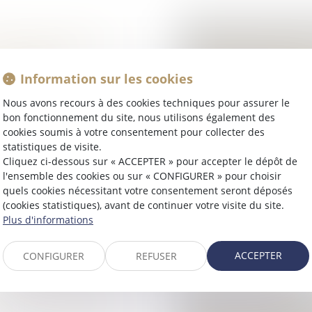
RCE LIMITÉ À LA
L'ABUS DE BIENS
ATOIRE ET
CONFISCATION DU
Information sur les cookies
Droit pénal
/
Droit pé
 patrimoine
/
Divorce
Un dirigeant ayant c
Nous avons recours à des cookies techniques pour assurer le
valablement été sanc
bon fonctionnement du site, nous utilisons également des
cookies soumis à votre consentement pour collecter des
portant sur un bien i
e avait fait appel de
statistiques de visite.
nséquences du divorce,
Cliquez ci-dessous sur « ACCEPTER » pour accepter le dépôt de
...
l'ensemble des cookies ou sur « CONFIGURER » pour choisir
quels cookies nécessitant votre consentement seront déposés
Lire la suite
(cookies statistiques), avant de continuer votre visite du site.
Plus d'informations
ACCEPTER
CONFIGURER
REFUSER
A SIGNIFICATION
TRAITE D’ÊTRES 