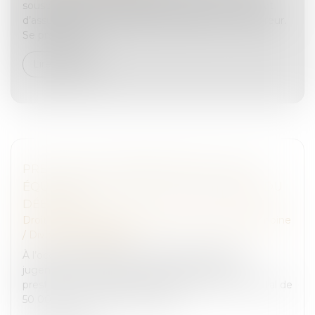
souscrit, par l’intermédiaire d’un courtier, un contrat
d’assurance-vie à capital variable auprès d’un assureur.
Se prévalant d...
Lire la suite
PRESTATION COMPENSATOIRE : JUSTE
ÉQUILIBRE ET PROTECTION DES BIENS DU
DÉBITEUR
Droit de la famille, des personnes et de leur patrimoine
/
Divorce et séparation
À l’occasion du prononcé d’un divorce dont le
jugement mettait à la charge de l’épouse une
prestation compensatoire sous la forme d’un capital de
50 000 euros, la Cour de cassat...