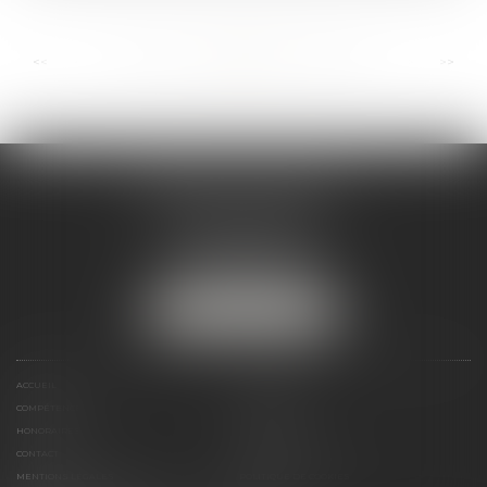
...
...
<<
<
113
114
115
116
117
118
119
>
>>
ANDRÉA THOMAS E.I.
2 allée Jules Verne
Immeuble le Sextant
56610 ARRADON
Tél :
07 50 67 78 03
NOUS LOCALISER
ACCUEIL
PRÉSENTATION
COMPÉTENCES
ACTUALITÉS
HONORAIRES
LIENS UTILES
CONTACT
PLAN DU SITE
MENTIONS LÉGALES
POLITIQUE DE COOKIES