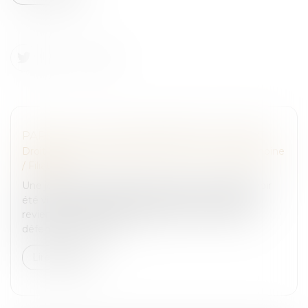
PARFOIS, LA COUR DE RÉVISION ... RÉVISE
Droit de la famille, des personnes et de leur patrimoine
/
Filiation
Une jeune fille de quinze ans avait dit, en 1998, avoir
été victime de viol. Presque dix ans plus tard, elle
revient sur sa déposition, dépose un mémoire en
défense pour le conf...
Lire la suite