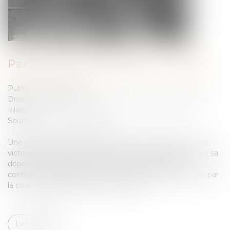
Parfois, la Cour de révision ... révise
Publié le :
10/01/2023
Droit de la famille, des personnes et de leur patrimoine
/
Filiation
Source :
www.actu-juridique.fr
Une jeune fille de quinze ans avait dit, en 1998, avoir été
victime de viol. Presque dix ans plus tard, elle revient sur sa
déposition, dépose un mémoire en défense pour le
confirmer et demander à la Cour d’annuler l’arrêt rendu par
la cour d’assises des mineurs en 2003...
Lire la suite