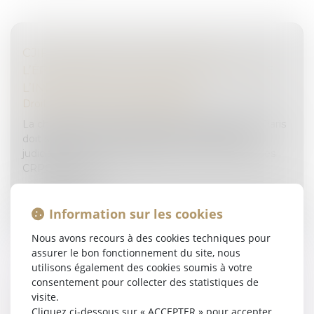
CJIP VALIDÉE ET CRPC REJETÉE :
L’ÉPINEUSE QUESTION DE LA REPRISE DE
L’INFORMATION JUDICIAIRE
Droit pénal
/
Droit pénal des affaires
La chambre de l’instruction de la cour d’appel de Paris
doit se prononcer sur la reprise de l’information
judiciaire après la validation de la CJIP et le rejet des
CRPC des pers...
Lire la suite
Information sur les cookies
Nous avons recours à des cookies techniques pour
assurer le bon fonctionnement du site, nous
utilisons également des cookies soumis à votre
consentement pour collecter des statistiques de
visite.
L’INTERCEPTION DES CONVERSATIONS
Cliquez ci-dessous sur « ACCEPTER » pour accepter