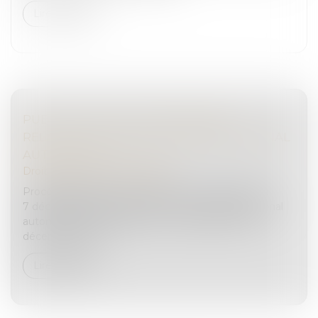
Lire la suite
PUBLICATION DE L'ORDONNANCE
RELATIVE AU CASIER JUDICIAIRE NATIONAL
AUTOMATISÉ
Droit pénal
/
Procédure pénale
Procédure pénale : L’ordonnance n° 2022-1524 du
7 décembre 2022 relative au casier judiciaire national
automatisé a été publiée au Journal officiel du 8
décembre 2022...
Lire la suite