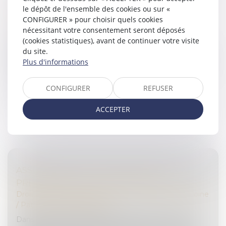
D’UN AVOCAT NE VIOLE PAS TOUJOURS LE
le dépôt de l'ensemble des cookies ou sur «
SECRET PROFESSIONNEL
CONFIGURER » pour choisir quels cookies
Droit pénal
/
Procédure pénale
nécessitant votre consentement seront déposés
(cookies statistiques), avant de continuer votre visite
Plusieurs conversations sont interceptées et
du site.
retranscrites entre un gardé à vue et son avocate qui
Plus d'informations
dépose une plainte simple pour violation du secret des
correspondances par une...
CONFIGURER
REFUSER
Lire la suite
ACCEPTER
ASSURANCE-VIE ET OBLIGATION
PRÉCONTRACTUELLE D’INFORMATION
Droit de la famille, des personnes et de leur patrimoine
/
Patrimoine et succession
Dans cette affaire, le 8 février 2006, un homme a