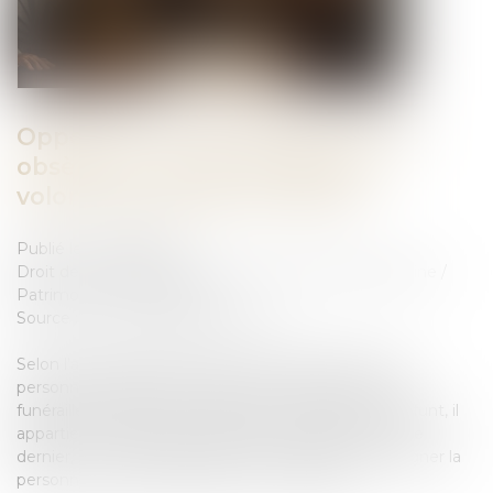
Opposition entre héritiers sur les
obsèques : le juge privilégie la
volonté exprimée du défunt
Publié le :
19/09/2025
Droit de la famille, des personnes et de leur patrimoine
/
Patrimoine et succession
Source :
www.lemag-juridique.com
Selon l’article 3 de la loi du 15 novembre 1887, toute
personne capable peut régler les conditions de ses
funérailles. À défaut de dispositions expresses du défunt, il
appartient au juge de rechercher les intentions de ce
dernier, et, si elles ne peuvent être établies, de désigner la
personne la mieux qualifiée pour en décider...