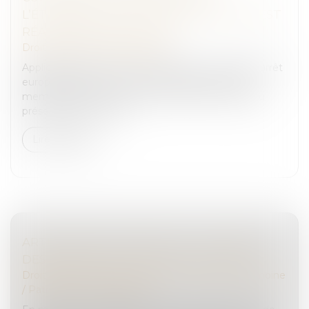
L’ÉTRANGER : LE RÔLE DU PROCUREUR EST
RÉAFFIRMÉ PAR LA COUR !
Droit pénal
/
Procédure pénale
Applicable depuis le 1er janvier 2004, le mandat d’arrêt
européen permet à l’autorité judiciaire de l’État
membre émetteur de se voir remettre un individu
présent dans un autre...
Lire la suite
ARTICLE 922 DU CODE CIVIL : LA VALEUR
DES BIENS DOIT ÊTRE FIXÉE AU DÉCÈS
Droit de la famille, des personnes et de leur patrimoine
/
Patrimoine et succession