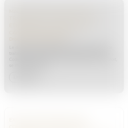
MAINTIEN DANS UN SYSTÈME DE
TRAITEMENT AUTOMATISÉ : L’USAGE
ÉTRANGER À LA MISSION SUFFIT À
CARACTÉRISER L’INFRACTION
Droit pénal
/
(NPU) Infraction
Le délit de maintien frauduleux dans un système de
traitement automatisé, prévu par l’article 323-1 du
Code pénal, sanctionne toute personne qui, sans droit,
se maintient dans u...
Lire la suite
EXÉCUTION EN FRANCE D’UNE
CONDAMNATION PRONONCÉE À