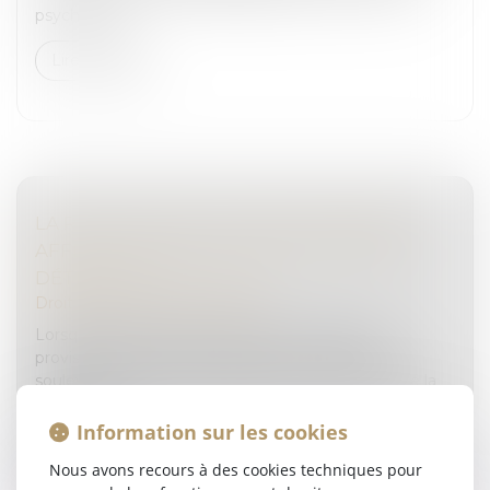
psychiatrie...
Lire la suite
LA RÉGULARITÉ DE LA MISE EN EXAMEN
AFFECTE LA RÉGULARITÉ DU TITRE DE
DÉTENTION
Droit pénal
/
Procédure pénale
Lorsqu’une personne est placée en détention
provisoire, elle ne peut, sous couvert d’un appel,
soulever des moyens étrangers à l’objet même de la
détention...
Information sur les cookies
Lire la suite
Nous avons recours à des cookies techniques pour