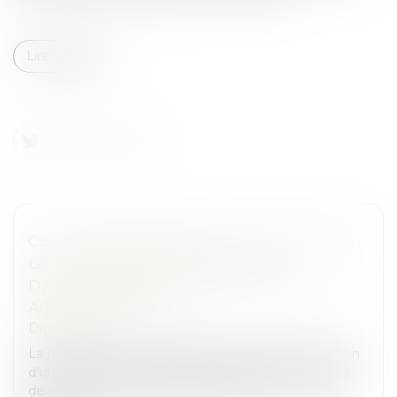
Lire la suite
CEDH : DÉFAILLANCE DE LA FRANCE DANS
LA PROTECTION DES VICTIMES
D'AGRESSIONS SEXUELLES AU TRAVAIL -
ACTU-JURIDIQUE
Droit pénal
La requérante était préparatrice de pharmacie au sein
d’un service hospitalier lorsqu’elle fut placée en arrêt
de travail et elle fut hospitalisée dans un service de