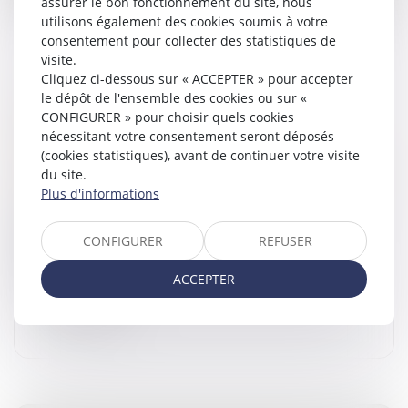
assurer le bon fonctionnement du site, nous
utilisons également des cookies soumis à votre
consentement pour collecter des statistiques de
visite.
Cliquez ci-dessous sur « ACCEPTER » pour accepter
le dépôt de l'ensemble des cookies ou sur «
OPPOSITION ENTRE HÉRITIERS SUR LES
CONFIGURER » pour choisir quels cookies
OBSÈQUES : LE JUGE PRIVILÉGIE LA
nécessitant votre consentement seront déposés
VOLONTÉ EXPRIMÉE DU DÉFUNT
(cookies statistiques), avant de continuer votre visite
Droit de la famille, des personnes et de leur patrimoine
du site.
/
Patrimoine et succession
Plus d'informations
Selon l’article 3 de la loi du 15 novembre 1887, toute
personne capable peut régler les conditions de ses
CONFIGURER
REFUSER
funérailles. À défaut de dispositions expresses du
défunt, il appartien...
ACCEPTER
Lire la suite