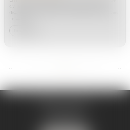
En matière successorale, l’ancien article 922 du Code
civil fixe les règles de détermination de la quotité
disponible et de la réduction des libéralités excessives.
Le calcul s’...
Lire la suite
...
...
<<
<
10
11
12
13
14
15
16
>
>>
ANDRÉA THOMAS E.I.
2 allée Jules Verne
Immeuble le Sextant
56610 ARRADON
Tél :
07 50 67 78 03