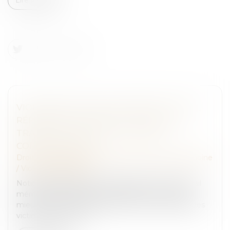
VIOLENCES FAITES AUX FEMMES : FAUT-IL
RÉFORMER L’INCAPACITÉ TOTALE DE
TRAVAIL, OU PLUTÔT L’UTILISER
CORRECTEMENT ?
Droit de la famille, des personnes et de leur patrimoine
/
Violences familiales
Notion juridique précise, l’incapacité totale de travail
mériterait d’être appliquée différemment, afin de
mieux rendre compte de la durée de vie gâchée des
victimes de violence...