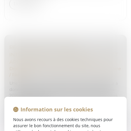
Lire la suite
RECHERCHE DE PATERNITÉ
INTERNATIONALE : CASSATION DE L’ARRÊT
APPLIQUANT LA LOI DE FLORIDE
Droit de la famille, des personnes et de leur patrimoine
/
Filiation
Une femme de nationalité américaine et biélorusse a
donné naissance à un enfant en Floride en 2019. En
2021, elle a assigné un homme devant les juridictions
françaises en recher...
Information sur les cookies
Lire la suite
Nous avons recours à des cookies techniques pour
assurer le bon fonctionnement du site, nous