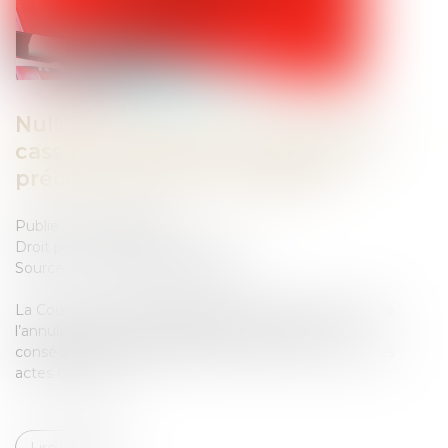
Nullités de procédure : la Cour de
cassation exige une désignation
précise des actes contestés
Publié le :
29/05/2026
Droit pénal
/
Procédure pénale
Source :
www.lemag-juridique.com
La Cour de cassation rappelle qu’une partie qui sollicite
l’annulation d’actes de procédure « par voie de
conséquence » doit identifier précisément chacun des
actes concernés...
Lire la suite