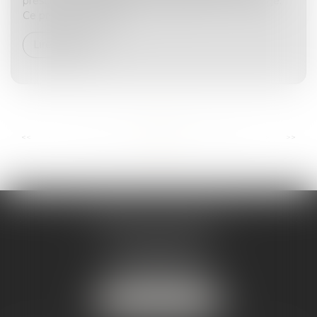
prescrit à compter de la consolidation du dommage.
Ce principe, consacré...
Lire la suite
...
...
<<
<
6
7
8
9
10
11
12
>
>>
ANDRÉA THOMAS E.I.
2 allée Jules Verne
Immeuble le Sextant
56610 ARRADON
Tél :
07 50 67 78 03
NOUS LOCALISER