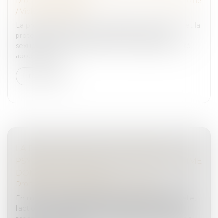
Droit de la famille, des personnes et de leur patrimoine
/
Violences familiales
La proposition de loi visant à garantir l’information et la
protection effective des victimes de violences
sexuelles lors de la libération de leur agresseur a été
adoptée par le...
Lire la suite
LA RECONNAISSANCE DU PRÉJUDICE
PSYCHIQUE DES VICTIMES DE VIOLS COMME
DOMMAGE CORPOREL
Droit des dommages corporels
/
Infraction
En matière de responsabilité civile extracontractuelle,
l’action en réparation d’un dommage corporel se