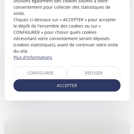
utilisons également des cookies soumis à votre
consentement pour collecter des statistiques de
visite.
Cliquez ci-dessous sur « ACCEPTER » pour accepter
le dépôt de l'ensemble des cookies ou sur «
PUBLICITÉ DES CESSIONS DE PARTS
CONFIGURER » pour choisir quels cookies
SOCIALES DE SOCIÉTÉS CIVILES : DE
nécessitant votre consentement seront déposés
NOUVELLES FORMALITÉS
(cookies statistiques), avant de continuer votre visite
Droit des sociétés
/
Transmission d’entreprise
du site.
Plus d'informations
Un décret n° 2026-340 du 30 avril 2026 relatif aux
formalités des entreprises vient entre autres modifier
les formalités entourant la publicité des cessions de
CONFIGURER
REFUSER
parts sociales de...
ACCEPTER
Lire la suite
NULLITÉS DE PROCÉDURE : LA COUR DE