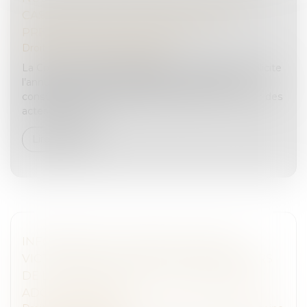
CASSATION EXIGE UNE DÉSIGNATION
PRÉCISE DES ACTES CONTESTÉS
Droit pénal
/
Procédure pénale
La Cour de cassation rappelle qu’une partie qui sollicite
l’annulation d’actes de procédure « par voie de
conséquence » doit identifier précisément chacun des
actes concernés...
Lire la suite
INFORMATION ET PROTECTION DES
VICTIMES DE VIOLENCES SEXUELLES LORS
DE LA LIBÉRATION DE LEUR AGRESSEUR :
ADOPTION À L'AN