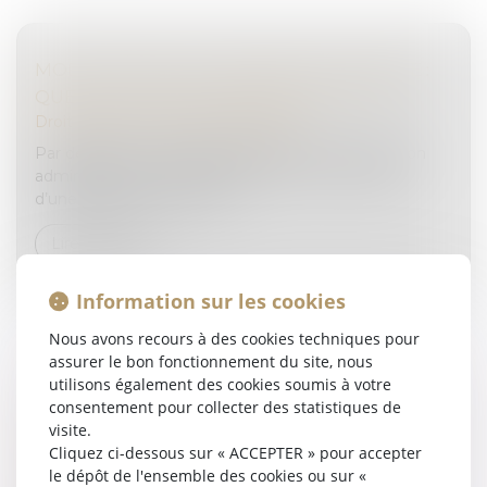
MODULATION DE L’AMENDE DOUANIÈRE :
QUELLES SONT LES LIMITES DU JUGE ?
Droit pénal
/
Droit pénal des affaires
Par définition, l’amende douanière est une sanction
administrative ou pénale relative à la commission
d’une infraction douanière...
Lire la suite
Information sur les cookies
Nous avons recours à des cookies techniques pour
assurer le bon fonctionnement du site, nous
utilisons également des cookies soumis à votre
DROIT D’ACCÈS AUX ORIGINES DE L’ENFANT
consentement pour collecter des statistiques de
visite.
NÉ SOUS X
Cliquez ci-dessous sur « ACCEPTER » pour accepter
Droit de la famille, des personnes et de leur patrimoine
le dépôt de l'ensemble des cookies ou sur «
/
Filiation