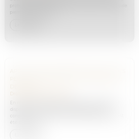
protéger les femmes victimes de violences. Principale
pierre d’achoppement,...
Lire la suite
APPLICATION DU PRINCIPE DE CUMUL DES
PEINES AU REGARD DE LA CHRONOLOGIE
DES FAITS
Droit pénal
/
(NPU) Infraction
En matière d’infraction, l’article 112-1 du Code pénal
dispose que « seuls sont punissables les faits
constitutifs d’une infraction à la date à laquelle ils ont
été commis ». C...
Lire la suite