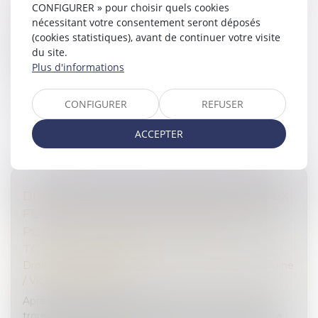
CONFIGURER » pour choisir quels cookies
La requérante, une ressortissante française née en
nécessitant votre consentement seront déposés
Nouvelle-Calédonie, n’eut connaissance de son
(cookies statistiques), avant de continuer votre visite
adoption qu’après le décès de son second parent
du site.
adoptif.
Plus d'informations
Lire la suite
CONFIGURER
REFUSER
ACCEPTER
DIRECTIVE SUR LES VIOLENCES FAITES AUX
FEMMES : UNE VICTOIRE EN DEMI-TEINTE
POUR LE PARLEMENT EUROPÉEN -
TOUTELEUROPE.EU
Droit de la famille, des personnes et de leur patrimoine
/
Violences familiales
Après de nombreuses discussions, un accord a été
trouvé sur la première directive européenne visant à