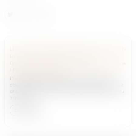
LE DÉLAI DE PRESCRIPTION DE L’ACTION EN
RÉDUCTION : CINQ OU DEUX ANS ?
Droit de la famille, des personnes et de leur patrimoine
/
Patrimoine et succession
L’article 921 alinéa 2 du Code civil énonce que « Le
délai de prescription de l'action en réduction est fixé à
cinq ans à compter de l'ouverture de la succession, ou
à deux ans...
Lire la suite