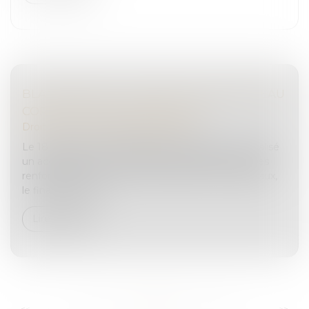
BLANCHIMENT : ACCORD SUR UN NOUVEAU
CORPUS RÉGLEMENTAIRE EN UE
Droit pénal
/
Droit pénal des affaires
Le 18 janvier 2024, les députés européens ont finalisé
un accord avec le Conseil sur de nouvelles mesures
renforçant la lutte contre le blanchiment de capitaux,
le financement d...
Lire la suite
...
...
<<
<
72
73
74
75
76
77
78
>
>>