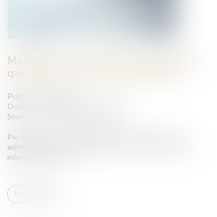
Modulation de l’amende douanière :
quelles sont les limites du juge ?
Publié le :
21/02/2024
Droit pénal
/
Droit pénal des affaires
Source :
www.lemag-juridique.com
Par définition, l’amende douanière est une sanction
administrative ou pénale relative à la commission d’une
infraction douanière...
Lire la suite