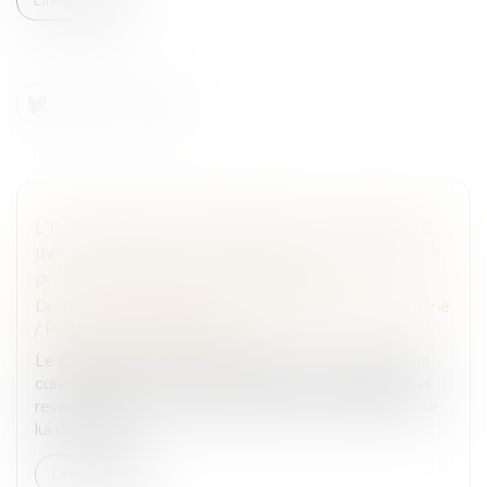
L'IMPORTANT PATRIMOINE ET LA NATURE
INFLUENÇABLE DU MAJEUR NE SUFFISENT
PAS À LE PLACER SOUS TUTELLE
Droit de la famille, des personnes et de leur patrimoine
/
Patrimoine et succession
Le caractère influençable du majeur et le fait qu’une
curatelle renforcée soit insuffisante au regard de ses
revenus élevés ne caractérisent pas la nécessité pour
lui d’être rep...
Lire la suite