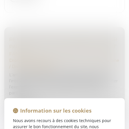
RETRAIT DE L’AUTORITÉ PARENTALE POUR
PARTICIPATION À L’ESCALADE DU CONFLIT
FAMILIAL
Droit de la famille, des personnes et de leur patrimoine
/
Divorce et séparation
L’article 373-2-1 du Code civil dispose que lorsque
l’intérêt de l’enfant le commande, le juge peut confier
l’exercice de l’autorité parentale à l’un des deux
parents...
Lire la suite
Information sur les cookies
Nous avons recours à des cookies techniques pour
assurer le bon fonctionnement du site, nous