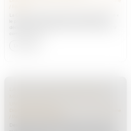
Droit de la famille, des personnes et de leur patrimoine
/
Filiation
La Cour de cassation a jugé le 19 janvier dernier, que «
le préjudice économique d'un enfant résultant du
décès d'un de ses parents doit être évalué sans tenir
compte ni de la s...
Lire la suite
LA RÉVOCATION PAR CONSENTEMENT
MUTUEL D’UNE DONATION DOIT AVOIR
UNE CAUSE LICITE
Droit de la famille, des personnes et de leur patrimoine
/
Patrimoine et succession
Des juges du fond sont censurés pour ne pas avoir