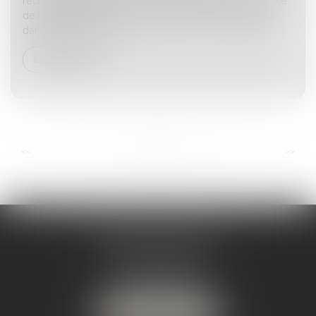
recherché, comme il le leur était demandé, si la cause
de l'acte révocatoire d’une donation ne résidait pas
dans la volonté des...
Lire la suite
...
...
<<
<
110
111
112
113
114
115
116
>
>>
ANDRÉA THOMAS E.I.
2 allée Jules Verne
Immeuble le Sextant
56610 ARRADON
Tél :
07 50 67 78 03
NOUS LOCALISER