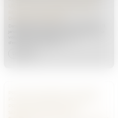
UN VIOL ET DES VIOLENCES, AGGRAVÉS,
RESTE UNE PEINE CORRECTIONNELLE
Droit pénal
/
Procédure pénale
Dans l’affaire portée devant la Cour de cassation le 11
janvier dernier, un homme avait été condamné pour
viols et violences, aggravés, à sept ans
d'emprisonnement criminel...
Lire la suite
PRÉJUDICE ÉCONOMIQUE DE L’ENFANT
POUR CAUSE DE DÉCÈS D’UN PARENT ET
PRISE EN CONSIDÉRATION DE LA
SÉPARATION OU DU DIVORCE