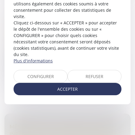
utilisons également des cookies soumis à votre
consentement pour collecter des statistiques de
visite.
MINEURS VICTIMES DE VIOLENCES
Cliquez ci-dessous sur « ACCEPTER » pour accepter
SEXUELLES : CRÉATION DU TRAITEMENT
le dépôt de l'ensemble des cookies ou sur «
TÉMOIGNAGES CIIVISE
CONFIGURER » pour choisir quels cookies
Droit pénal
/
Droit pénal des mineurs
nécessitant votre consentement seront déposés
(cookies statistiques), avant de continuer votre visite
Le décret n° 2023-72 du 6 février 2023 portant
du site.
création d’un traitement de données à caractère
Plus d'informations
personnel dénommé « Témoignages CIIVISE » a été
publié au Journal officiel du 7 fé...
CONFIGURER
REFUSER
Lire la suite
ACCEPTER
MÊME PRIVATIVE DE LIBERTÉ, LA PEINE
INFÉRIEURE À 10 ANS PRONONCÉE POUR