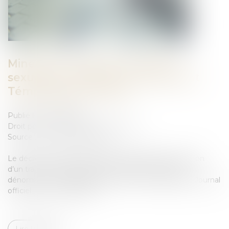
Mineurs victimes de violences
sexuelles : création du traitement
Témoignages CIIVISE
Publié le :
14/02/2023
Droit pénal
/
Droit pénal des mineurs
Source :
www.actu-juridique.fr
Le décret n° 2023-72 du 6 février 2023 portant création
d’un traitement de données à caractère personnel
dénommé « Témoignages CIIVISE » a été publié au Journal
officiel du 7 février 2023...
Lire la suite