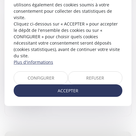
utilisons également des cookies soumis à votre
consentement pour collecter des statistiques de
visite.
PRÉJUDICE ÉCONOMIQUE DE L’ENFANT
Cliquez ci-dessous sur « ACCEPTER » pour accepter
POUR CAUSE DE DÉCÈS D’UN PARENT ET
le dépôt de l'ensemble des cookies ou sur «
CONFIGURER » pour choisir quels cookies
PRISE EN CONSIDÉRATION DE LA
nécessitant votre consentement seront déposés
SÉPARATION OU DU DIVORCE
(cookies statistiques), avant de continuer votre visite
Droit de la famille, des personnes et de leur patrimoine
du site.
/
Filiation
Plus d'informations
La Cour de cassation a jugé le 19 janvier dernier, que «
le préjudice économique d'un enfant résultant du
CONFIGURER
REFUSER
décès d'un de ses parents doit être évalué sans tenir
compte ni de la s...
ACCEPTER
Lire la suite