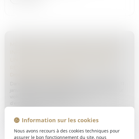
MÊME PRIVATIVE DE LIBERTÉ, LA PEINE
INFÉRIEURE À 10 ANS PRONONCÉE POUR
UN VIOL ET DES VIOLENCES, AGGRAVÉS,
RESTE UNE PEINE CORRECTIONNELLE
Droit pénal
/
Procédure pénale
Dans l’affaire portée devant la Cour de cassation le 11
janvier dernier, un homme avait été condamné pour
viols et violences, aggravés, à sept ans
d'emprisonnement criminel...
Lire la suite
Information sur les cookies
Nous avons recours à des cookies techniques pour
assurer le bon fonctionnement du site, nous