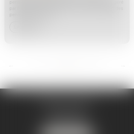
pensions alimentaires (IFPA) est un service public géré
par l’agence de recouvrement et d’intermédiation des
pensions alimentaires …
Lire la suite
...
...
<<
<
110
111
112
113
114
115
116
>
>>
ANDRÉA THOMAS E.I.
2 allée Jules Verne
Immeuble le Sextant
56610 ARRADON
Tél :
07 50 67 78 03