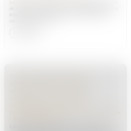
Le refus de la présidente d’un conseil départemental
de prendre en charge de manière globale les besoins
essentiels d’un jeune majeur révèle une carence
caractérisée dans l'acco...
Lire la suite
DEPUIS LE 1ER JANVIER 2023, LE
RECOUVREMENT DES PENSIONS
ALIMENTAIRES PAR L’ARIPA EST
GÉNÉRALISÉ À L’ENSEMBLE DES
SÉPARATIONS ET DIVORCES
Droit de la famille, des personnes et de leur patrimoine
/
Divorce et séparation
Créée en 2020, l’intermédiation financière des