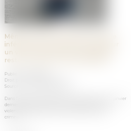
Même privative de liberté, la peine
inférieure à 10 ans prononcée pour
un viol et des violences, aggravés,
reste une peine correctionnelle
Publié le :
09/02/2023
Droit pénal
/
Procédure pénale
Source :
www.lemag-juridique.com
Dans l’affaire portée devant la Cour de cassation le 11 janvier
dernier, un homme avait été condamné pour viols et
violences, aggravés, à sept ans d'emprisonnement
criminel...