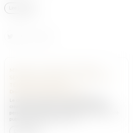
Lire la suite
MINEURS VICTIMES DE VIOLENCES
SEXUELLES : CRÉATION DU TRAITEMENT
TÉMOIGNAGES CIIVISE
Droit pénal
/
Droit pénal des mineurs
Le décret n° 2023-72 du 6 février 2023 portant
création d’un traitement de données à caractère
personnel dénommé « Témoignages CIIVISE » a été
publié au Journal officiel du 7 fé...
Lire la suite