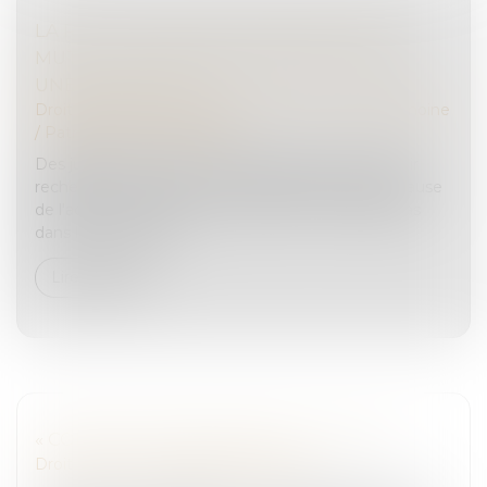
LA RÉVOCATION PAR CONSENTEMENT
MUTUEL D’UNE DONATION DOIT AVOIR
UNE CAUSE LICITE
Droit de la famille, des personnes et de leur patrimoine
/
Patrimoine et succession
Des juges du fond sont censurés pour ne pas avoir
recherché, comme il le leur était demandé, si la cause
de l'acte révocatoire d’une donation ne résidait pas
dans la volonté des...
Lire la suite
« CONTRAT JEUNE MAJEUR » ET OQTF
Droit pénal
/
Droit pénal des mineurs