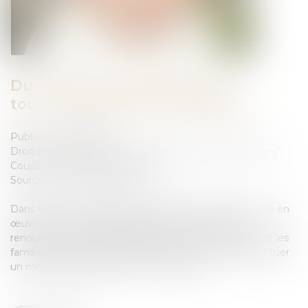
Du mariage au mariage pour
tous : les évolutions conjugales
Publié le :
10/09/2024
Droit de la famille, des personnes et de leur patrimoine
/
Couples et régime matrimoniaux
Source :
www.vie-publique.fr
Dans les années 1930, la politique de la famille est mise en
œuvre avec trois objectifs principaux : favoriser le
renouvellement des générations, assurer l’équité entre les
familles et les personnes sans enfant mais aussi perpétuer
un modèle familial fondé sur le mariage...