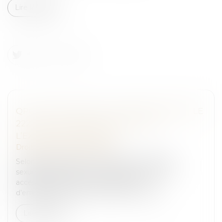
Lire la suite
QPC : RETOUR SUR LA CLARTÉ DE L’ARTICLE
222-32 DU CODE PÉNAL RELATIF À
L’EXHIBITION SEXUELLE
Droit pénal
/
(NPU) Infraction
Selon l’article 222-32 du Code pénal, l’exhibition
sexuelle imposée à la vue d’autrui dans un lieu
accessible au public est punie d’un an
d’emprisonnement et de 15 000 euros d’a...
Lire la suite