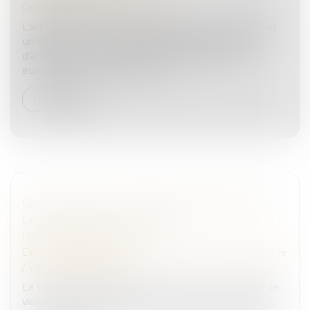
Droit pénal
/
Procédure pénale
L’article 695-34 du Code de procédure pénale prévoit
un délai de convocation légal de 48h avant la date
d’audience. Dans le cadre d’un mandat d’arrêt
européen et d’une demande d...
Lire la suite
QUELS SONT LES APPORTS CONCRETS DE
LA LOI SUR LES VIOLENCES
INTRAFAMILIALES ?
Droit de la famille, des personnes et de leur patrimoine
/
Violences familiales
La loi sur la protection des victimes et co-victimes de
violences au sein de la famille a marqué un tournant,