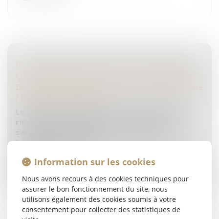
RÈGLEMENT DES DROITS DE SUCCESSION :
QUID DES DATES ET DÉLAIS DE PAIEMENT ?
Droit de la famille, des personnes et de leur patrimoine
/
Patrimoine et succession
Le décès d’une personne entraîne régulièrement et
inévitablement l’obligation, pour les héritiers, de
s’acquitter des droits de succession auprès de
l’administration fiscale, dr...
Information sur les cookies
Lire la suite
Nous avons recours à des cookies techniques pour
assurer le bon fonctionnement du site, nous
utilisons également des cookies soumis à votre
consentement pour collecter des statistiques de