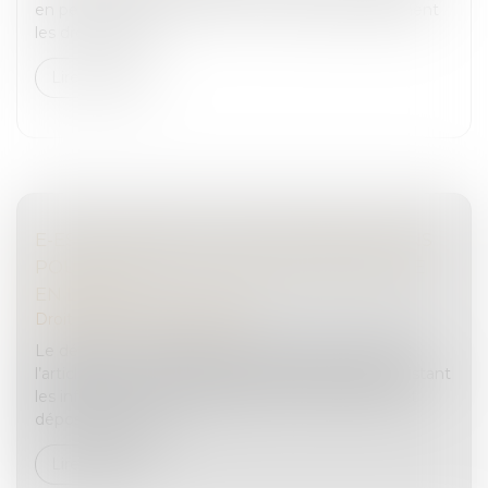
en permettant de remettre en cause plus largement
les droits parent...
Lire la suite
E-ESCROQUERIE : LISTE DES INFRACTIONS
POUVANT FAIRE L’OBJET D’UNE PLAINTE
EN LIGNE
Droit pénal
/
(NPU) Infraction
Le décret n° 2024-867 du 13 août 2024 modifiant
l’article D. 8-2-1 du Code de procédure pénale et listant
les infractions pour lesquelles les victimes peuvent
déposer plainte pa...
Lire la suite