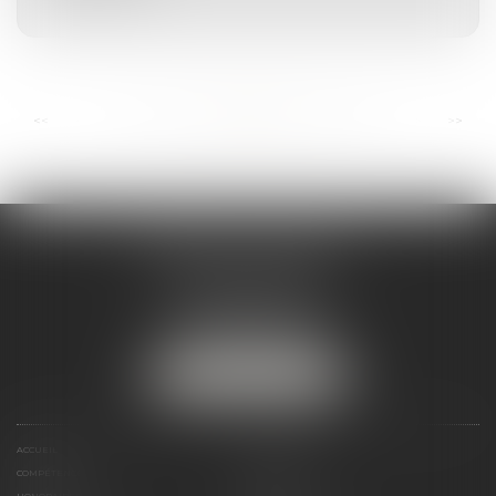
...
...
<<
<
54
55
56
57
58
59
60
>
>>
ANDRÉA THOMAS E.I.
2 allée Jules Verne
Immeuble le Sextant
56610 ARRADON
Tél :
07 50 67 78 03
NOUS LOCALISER
ACCUEIL
PRÉSENTATION
COMPÉTENCES
ACTUALITÉS
HONORAIRES
LIENS UTILES