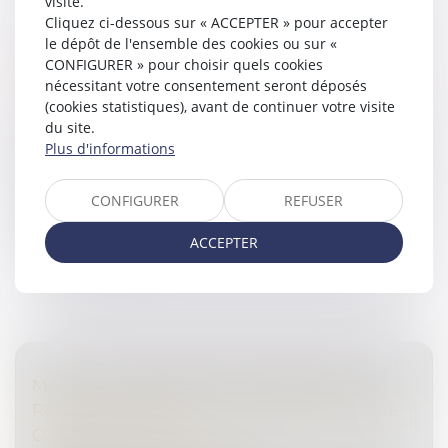
visite.
Cliquez ci-dessous sur « ACCEPTER » pour accepter
DU MARIAGE AU MARIAGE POUR TOUS : LES
le dépôt de l'ensemble des cookies ou sur «
ÉVOLUTIONS CONJUGALES
CONFIGURER » pour choisir quels cookies
Droit de la famille, des personnes et de leur patrimoine
nécessitant votre consentement seront déposés
/
Couples et régime matrimoniaux
(cookies statistiques), avant de continuer votre visite
du site.
Dans les années 1930, la politique de la famille est mise
Plus d'informations
en œuvre avec trois objectifs principaux : favoriser le
renouvellement des générations, assurer l’équité entre
les fami...
CONFIGURER
REFUSER
Lire la suite
ACCEPTER
MANDAT EUROPÉEN ET DEMANDE DE
RENVOI : QU’EN EST-IL DU DÉLAI LÉGAL DE
CONVOCATION ?