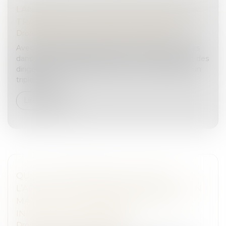
LANCEMENT D'UNE MISSION DÉDIÉE À LA
TRANSMISSION-REPRISE D'ENTREPRISES
Droit des sociétés
/
Transmission d’entreprise
Avec 500 000 entreprises qui devraient être cédées
dans les dix prochaines années et un vieillissement des
dirigeants d’entreprise, la France est confrontée à un
triple enjeu :...
Lire la suite
QUELLE COMPÉTENCE DU JUGE DE
L’APPLICATION DES PEINES SPÉCIALISÉ EN
MATIÈRE DE TERRORISME POUR LES
INFRACTIONS CONNEXES ?
Droit pénal
/
Procédure pénale