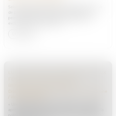
Selon les articles 706-16, 706-17 et 706-22-1 du Code
de procédure pénale, le juge de l’application des
peines spécialisé en matière de terrorisme est
exclusivement compétent po...
Lire la suite
LUTTE CONTRE LES VIOLENCES FAITES AUX
FEMMES : DES FINANCEMENTS À
RENFORCER SELON LE SÉNAT
Droit de la famille, des personnes et de leur patrimoine
/
Violences familiales
« Une grande cause encore mal dotée » : cinq mois
après un bilan au vitriol de la Cour des comptes sur la
politique d’égalité femmes-hommes, un rapport du