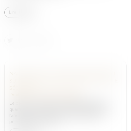
Lire la suite
NARCOTRAFIC : PUBLICATION DU DÉCRET
SUR LE RÉGIME DES QUARTIERS DE HAUTE
SÉCURITÉ
Droit pénal
/
Droit pénal des affaires
Le décret n° 2025-620 du 8 juillet 2025 relatif aux
quartiers de lutte contre la criminalité organisée, à
l’anonymat des personnels de l’administration
pénitentiaire et modifian...