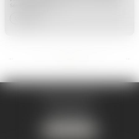
Sénat épingle les mont...
Lire la suite
...
...
<<
<
15
16
17
18
19
20
21
>
>>
ANDRÉA THOMAS E.I.
2 allée Jules Verne
Immeuble le Sextant
56610 ARRADON
Tél :
07 50 67 78 03
NOUS LOCALISER