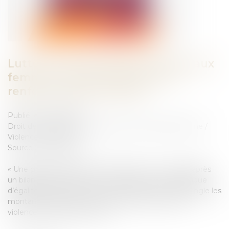
Lutte contre les violences faites aux
femmes : des financements à
renforcer selon le Sénat
Publié le :
18/07/2025
Droit de la famille, des personnes et de leur patrimoine
/
Violences familiales
Source :
www.weka.fr
« Une grande cause encore mal dotée » : cinq mois après
un bilan au vitriol de la Cour des comptes sur la politique
d’égalité femmes-hommes, un rapport du Sénat épingle les
montants « dérisoires » alloués à la lutte contre les
violences faites aux femmes...