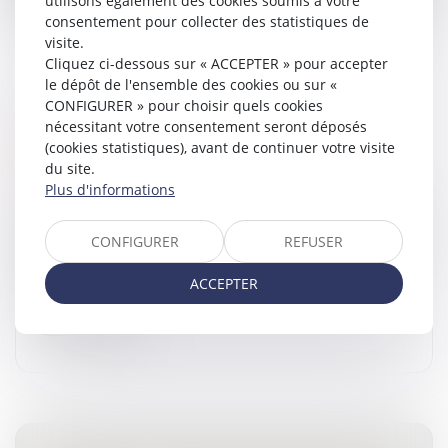
utilisons également des cookies soumis à votre
consentement pour collecter des statistiques de
visite.
Cliquez ci-dessous sur « ACCEPTER » pour accepter
le dépôt de l'ensemble des cookies ou sur «
CONFIGURER » pour choisir quels cookies
VERS L’IMPRESCRIPTIBILITÉ DES CRIMES
nécessitant votre consentement seront déposés
SEXUELS SUR MINEURS ? LA POSITION
(cookies statistiques), avant de continuer votre visite
RADICALE DU PARLEMENT EUROPÉEN
du site.
Droit pénal
/
Droit pénal des mineurs
Plus d'informations
Le Parlement européen a adopté le 17 juin sa position
sur la proposition de directive visant à aider les pays de
CONFIGURER
REFUSER
l’Union européenne à lutter plus efficacement contre
les abus se...
ACCEPTER
Lire la suite