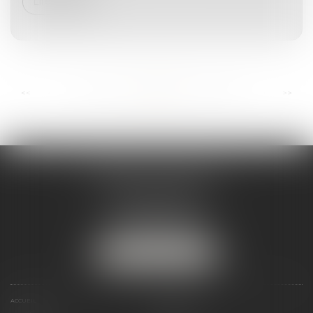
Lire la suite
...
...
<<
<
112
113
114
115
116
117
118
>
>>
ANDRÉA THOMAS E.I.
2 allée Jules Verne
Immeuble le Sextant
56610 ARRADON
Tél :
07 50 67 78 03
NOUS LOCALISER
ACCUEIL
PRÉSENTATION