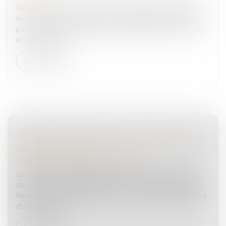
Deux arrêts récents de la Cour de cassation précisent
les conditions de validité d’une délégation d’autorité
parentale et de l’adoption subséquente d’enfants nés
en Polynésie. E...
Lire la suite
TONTINE ET CONFISCATION PÉNALE D’UN
BIEN IMMOBILIER
Droit pénal
/
Droit pénal des affaires
Une société et sa gérante sont mises en cause pour
des faits de travail dissimulé et de publicité tendant à
favoriser le travail dissimulé, comme étant suspectées
d’avoir recour...