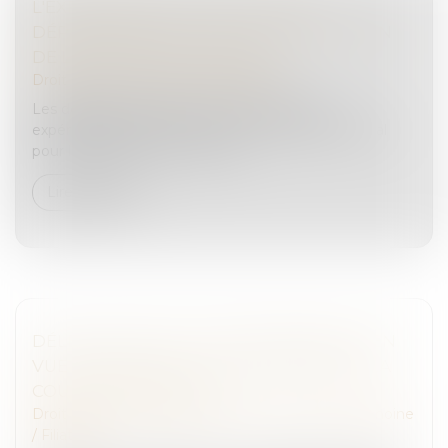
L'EXPÉRIMENTATION DU COMITÉ
DÉPARTEMENTAL POUR LA PROTECTION
DE L'ENFANCE EST LANCÉE
Droit pénal
/
Droit pénal des mineurs
Les départements peuvent instituer, à titre
expérimental pour 5 ans, un comité départemental
pour la protection de l’enfance...
Lire la suite
DÉLÉGATION D’AUTORITÉ PARENTALE EN
VUE D’ADOPTION : LES PRÉCISIONS DE LA
COUR DE CASSATION
Droit de la famille, des personnes et de leur patrimoine
/
Filiation