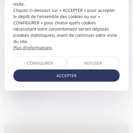
visite.
Cliquez ci-dessous sur « ACCEPTER » pour accepter
le dépôt de l'ensemble des cookies ou sur «
CONFIGURER » pour choisir quels cookies
nécessitant votre consentement seront déposés
PUBLICATION D'UN DÉCRET MODIFIANT LA
(cookies statistiques), avant de continuer votre visite
PARTIE RÈGLEMENTAIRE DU CODE
du site.
PÉNITENTIAIRE
Plus d'informations
Droit pénal
/
Procédure pénale
Un décret du 29 décembre 2022 modifiant la partie
CONFIGURER
REFUSER
réglementaire du Code pénitentiaire a été publié au
Journal officiel du 30 décembre 2022. Ce texte
ACCEPTER
procède notamment à une mise...
Lire la suite