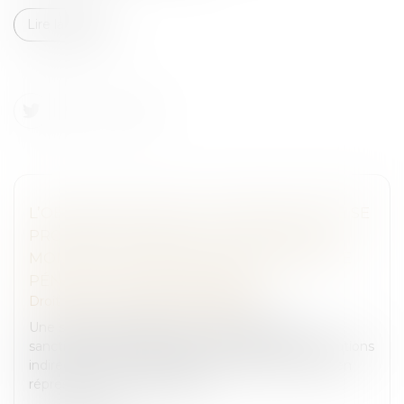
Lire la suite
L’OBLIGATION POUR LA JURIDICTION DE SE
PRONONCER, MÊME À HAUTEUR D’UN
MONTANT SYMBOLIQUE, EN MATIÈRE DE
PÉNALITÉ PROPORTIONNELLE
Droit pénal
/
Droit pénal des affaires
Une société spécialisée en métaux précieux
sanctionnée pour infraction aux règles de contributions
indirectes, avait été condamnée à des amendes en
répression de ces infractions...