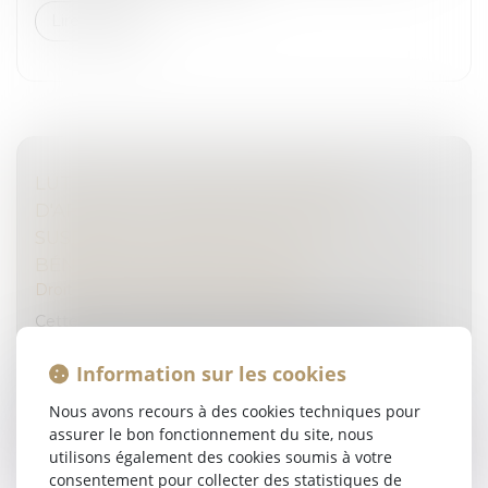
Lire la suite
LUTTE CONTRE LE BLANCHIMENT
D'ARGENT : POURQUOI LA FRANCE A
SUSPENDU LE REGISTRE DES
BÉNÉFICIAIRES EFFECTIFS DES SOCIÉTÉS
Droit pénal
/
Droit pénal des affaires
Cette liste permettait de connaître le véritable
propriétaire d’une entreprise installée sur le sol français.
Sa suspension appliquée au 1er janvier, sans
Information sur les cookies
communication officiel...
Nous avons recours à des cookies techniques pour
assurer le bon fonctionnement du site, nous
Lire la suite
utilisons également des cookies soumis à votre
consentement pour collecter des statistiques de