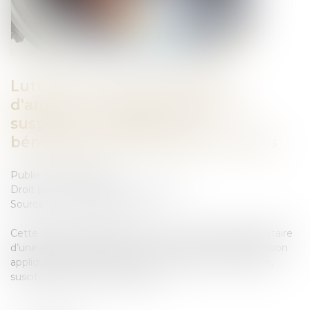
Lutte contre le blanchiment
d'argent : pourquoi la France a
suspendu le registre des
bénéficiaires effectifs des sociétés
Publié le :
19/01/2023
Droit pénal
/
Droit pénal des affaires
Source :
www.francetvinfo.fr
Cette liste permettait de connaître le véritable propriétaire
d’une entreprise installée sur le sol français. Sa suspension
appliquée au 1er janvier, sans communication officielle,
suscite quelques interrogations...